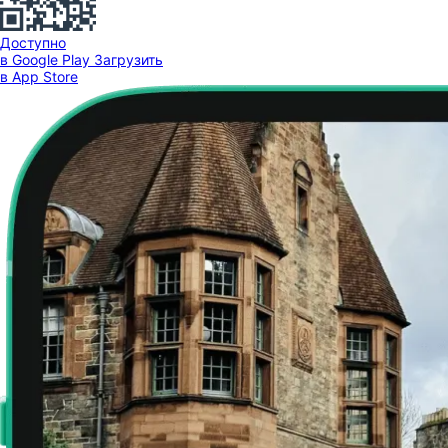
Доступно
в Google Play
Загрузить
в App Store