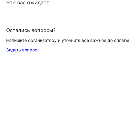
Что вас ожидает
Остались вопросы?
Напишите организатору и уточните всё важное до оплаты
Задать вопрос