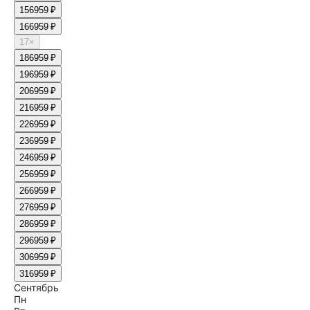
15
6959 ₽
16
6959 ₽
17
×
18
6959 ₽
19
6959 ₽
20
6959 ₽
21
6959 ₽
22
6959 ₽
23
6959 ₽
24
6959 ₽
25
6959 ₽
26
6959 ₽
27
6959 ₽
28
6959 ₽
29
6959 ₽
30
6959 ₽
31
6959 ₽
Сентябрь
Пн