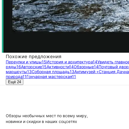
Похожие предложения
Переулки и улицы
15
История и архитектура
14
Увидеть главно
ряды
16
Авторские
15
Активности
14
Обзорные
14
Почтовый двор
маршруты
13
Соборная площадь
13
Антимузей «Станция Дачна
природа
11
Гончарная мастерская
11
Ещё 24
Обзоры необычных мест по всему миру,
новинки и скидки в наших соцсетях