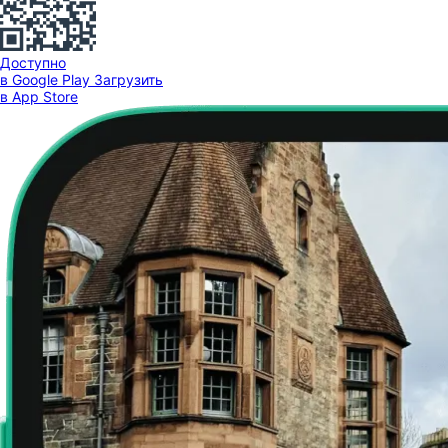
Доступно
в Google Play
Загрузить
в App Store