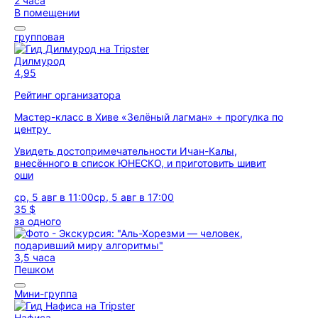
2 часа
В помещении
групповая
Дилмурод
4,95
Рейтинг организатора
Мастер-класс в Хиве «Зелёный лагман» + прогулка по
центру
Увидеть достопримечательности Ичан-Калы,
внесённого в список ЮНЕСКО, и приготовить шивит
оши
ср, 5 авг в 11:00
ср, 5 авг в 17:00
35 $
за одного
3,5 часа
Пешком
Мини-группа
Нафиса