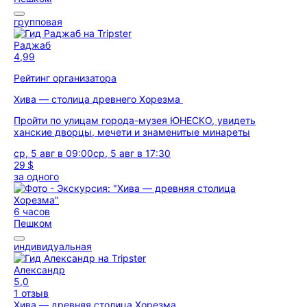
групповая
Раджаб
4,99
Рейтинг организатора
Хива — столица древнего Хорезма
Пройти по улицам города-музея ЮНЕСКО, увидеть
ханские дворцы, мечети и знаменитые минареты
ср, 5 авг в 09:00
ср, 5 авг в 17:30
29 $
за одного
6 часов
Пешком
индивидуальная
Александр
5,0
1 отзыв
Хива — древняя столица Хорезма