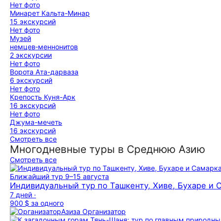
Нет фото
Минарет Кальта-Минар
15 экскурсий
Нет фото
Музей
немцев‑меннонитов
2 экскурсии
Нет фото
Ворота Ата-дарваза
6 экскурсий
Нет фото
Крепость Куня-Арк
16 экскурсий
Нет фото
Джума-мечеть
16 экскурсий
Смотреть все
Многодневные туры в Среднюю Азию
Смотреть все
Ближайший тур
9–15 августа
Индивидуальный тур по Ташкенту, Хиве, Бухаре и
7 дней ·
900 $
за одного
Азиза
Организатор