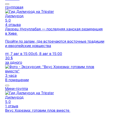
групповая
Дилмурод
5,0
4 отзыва
Дворец Нуруллабая — последняя ханская резиденция
в Хиве
Пройти по залам, где встречаются восточные традиции
и европейские новшества
пт, 7 авг в 15:00
сб, 8 авг в 15:00
30 $
за одного
3 часа
В помещении
Мини-группа
Дилмурод
5,0
1 отзыв
Вкус Хорезма: готовим плов вместе