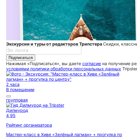
Экскурсии и туры от редакторов Трипстера
Скидки, классн
Подписаться
Нажимая «Подписаться», вы даете
согласие
на получение ре
условиями политики обработки персональных данных
Tripste
2 часа
В помещении
групповая
Дилмурод
4,95
Рейтинг организатора
Мастер-класс в Хиве «Зелёный лагман» + прогулка по