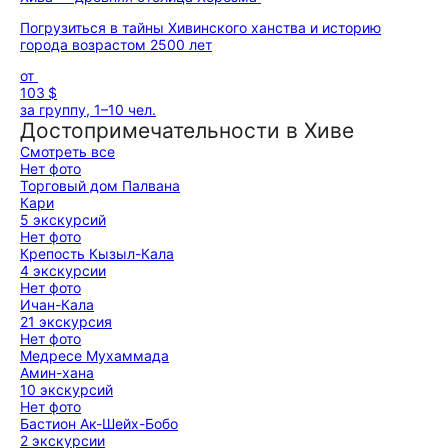
Погрузиться в тайны Хивинского ханства и историю
города возрастом 2500 лет
от
103 $
за группу, 1–10 чел.
Достопримечательности в Хиве
Смотреть все
Нет фото
Торговый дом Палвана
Кари
5 экскурсий
Нет фото
Крепость Кызыл-Кала
4 экскурсии
Нет фото
Ичан-Кала
21 экскурсия
Нет фото
Медресе Мухаммада
Амин-хана
10 экскурсий
Нет фото
Бастион Ак-Шейх-Бобо
2 экскурсии