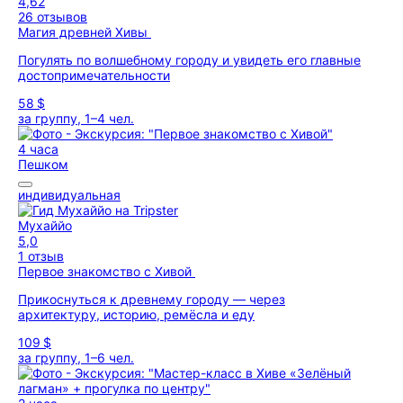
4,62
26 отзывов
Магия древней Хивы
Погулять по волшебному городу и увидеть его главные
достопримечательности
58 $
за группу, 1–4 чел.
4 часа
Пешком
индивидуальная
Мухаййо
5,0
1 отзыв
Первое знакомство с Хивой
Прикоснуться к древнему городу — через
архитектуру, историю, ремёсла и еду
109 $
за группу, 1–6 чел.