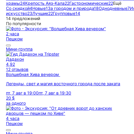
храмы
24
Крепость Аяз-Кала
22
Гастрономические
22
Ещё
Со скидкой
4
Новые
1
За городом и природа
18
Однодневные
7
И
искусство
23
Лучшие
22
Групповые
14
14 предложений
По популярности
2 часа
Пешком
Мини-группа
Дадахон
4,92
12 отзывов
Волшебная Хива вечером
Легенды, свет и магия восточного города после заката
пт, 7 авг в 19:00
пт, 7 авг в 19:30
20 $
за одного
4 часа
Пешком
Мини-группа