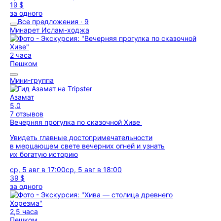
19 $
за одного
Все предложения · 9
Минарет Ислам-ходжа
2 часа
Пешком
Мини-группа
Азамат
5,0
7 отзывов
Вечерняя прогулка по сказочной Хиве
Увидеть главные достопримечательности
в мерцающем свете вечерних огней и узнать
их богатую историю
ср, 5 авг в 17:00
ср, 5 авг в 18:00
39 $
за одного
2,5 часа
Пешком