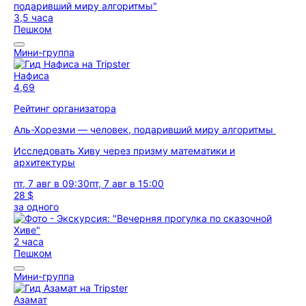
3,5 часа
Пешком
Мини-группа
Нафиса
4,69
Рейтинг организатора
Аль-Хорезми — человек, подаривший миру алгоритмы
Исследовать Хиву через призму математики и
архитектуры
пт, 7 авг в 09:30
пт, 7 авг в 15:00
28 $
за одного
2 часа
Пешком
Мини-группа
Азамат