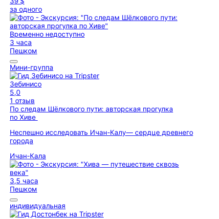
39 $
за одного
Временно недоступно
3 часа
Пешком
Мини-группа
Зебинисо
5,0
1 отзыв
По следам Шёлкового пути: авторская прогулка
по Хиве
Неспешно исследовать Ичан-Калу— сердце древнего
города
Ичан-Кала
3,5 часа
Пешком
индивидуальная