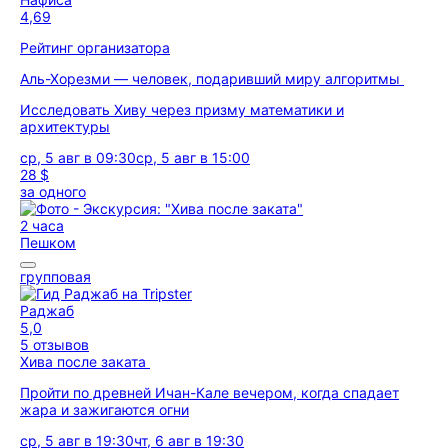
4,69
Рейтинг организатора
Аль-Хорезми — человек, подаривший миру алгоритмы
Исследовать Хиву через призму математики и
архитектуры
ср, 5 авг в 09:30
ср, 5 авг в 15:00
28 $
за одного
2 часа
Пешком
групповая
Раджаб
5,0
5 отзывов
Хива после заката
Пройти по древней Ичан-Кале вечером, когда спадает
жара и зажигаются огни
ср, 5 авг в 19:30
чт, 6 авг в 19:30