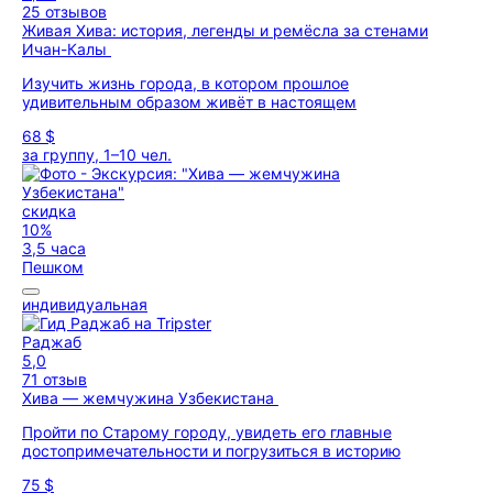
25 отзывов
Живая Хива: история, легенды и ремёсла за стенами
Ичан-Калы
Изучить жизнь города, в котором прошлое
удивительным образом живёт в настоящем
68 $
за группу, 1–10 чел.
скидка
10%
3,5 часа
Пешком
индивидуальная
Раджаб
5,0
71 отзыв
Хива — жемчужина Узбекистана
Пройти по Старому городу, увидеть его главные
достопримечательности и погрузиться в историю
75 $