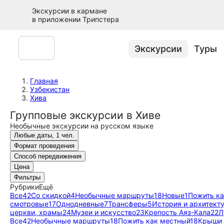
Экскурсии в кармане
в приложении Трипстера
Экскурсии
Туры
Главная
Узбекистан
Хива
Групповые экскурсии в Хиве
Необычные экскурсии на русском языке
Любые даты, 1 чел.
Формат проведения
Способ передвижения
Цена
Фильтры
Рубрики
Ещё
Все
42
Со скидкой
4
Необычные маршруты
18
Новые
1
Пожить ка
смотровые
17
Однодневные
7
Трансферы
5
История и архитект
церкви, храмы
24
Музеи и искусство
23
Крепость Аяз-Кала
22
Л
Все
42
Необычные маршруты
18
Пожить как местный
18
Крыши 