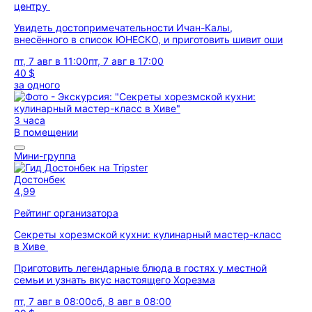
центру
Увидеть достопримечательности Ичан-Калы,
внесённого в список ЮНЕСКО, и приготовить шивит оши
пт, 7 авг в 11:00
пт, 7 авг в 17:00
40 $
за одного
3 часа
В помещении
Мини-группа
Достонбек
4,99
Рейтинг организатора
Секреты хорезмской кухни: кулинарный мастер-класс
в Хиве
Приготовить легендарные блюда в гостях у местной
семьи и узнать вкус настоящего Хорезма
пт, 7 авг в 08:00
сб, 8 авг в 08:00