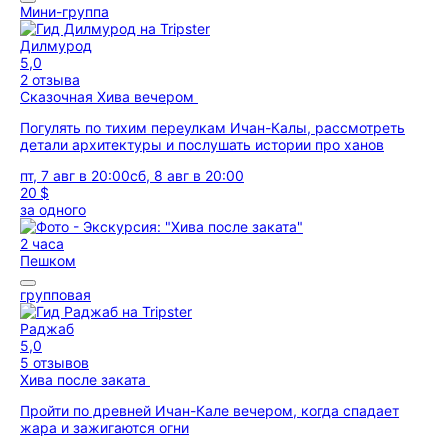
Мини-группа
Дилмурод
5,0
2 отзыва
Сказочная Хива вечером
Погулять по тихим переулкам Ичан-Калы, рассмотреть
детали архитектуры и послушать истории про ханов
пт, 7 авг в 20:00
сб, 8 авг в 20:00
20 $
за одного
2 часа
Пешком
групповая
Раджаб
5,0
5 отзывов
Хива после заката
Пройти по древней Ичан-Кале вечером, когда спадает
жара и зажигаются огни