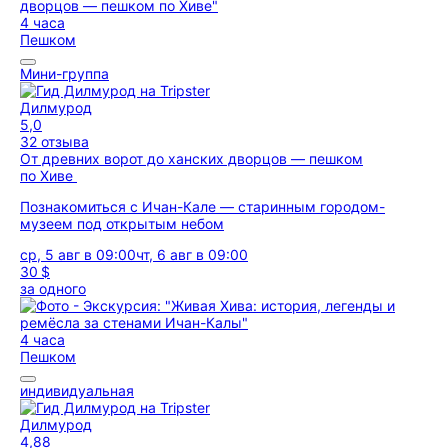
4 часа
Пешком
Мини-группа
Дилмурод
5,0
32 отзыва
От древних ворот до ханских дворцов — пешком
по Хиве
Познакомиться с Ичан-Кале — старинным городом-
музеем под открытым небом
ср, 5 авг в 09:00
чт, 6 авг в 09:00
30 $
за одного
4 часа
Пешком
индивидуальная
Дилмурод
4,88