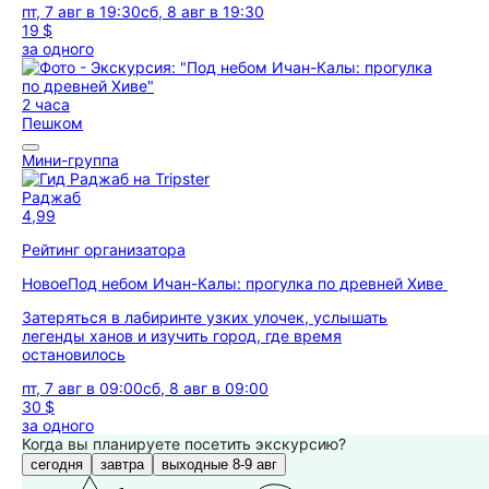
пт, 7 авг в 19:30
сб, 8 авг в 19:30
19 $
за одного
2 часа
Пешком
Мини-группа
Раджаб
4,99
Рейтинг организатора
Новое
Под небом Ичан-Калы: прогулка по древней Хиве
Затеряться в лабиринте узких улочек, услышать
легенды ханов и изучить город, где время
остановилось
пт, 7 авг в 09:00
сб, 8 авг в 09:00
30 $
за одного
Когда вы планируете посетить экскурсию?
сегодня
завтра
выходные 8-9 авг