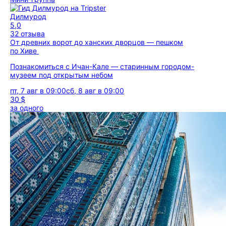
Дилмурод
5,0
32 отзыва
От древних ворот до ханских дворцов — пешком
по Хиве
Познакомиться с Ичан-Кале — старинным городом-
музеем под открытым небом
пт, 7 авг в 09:00
сб, 8 авг в 09:00
30 $
за одного