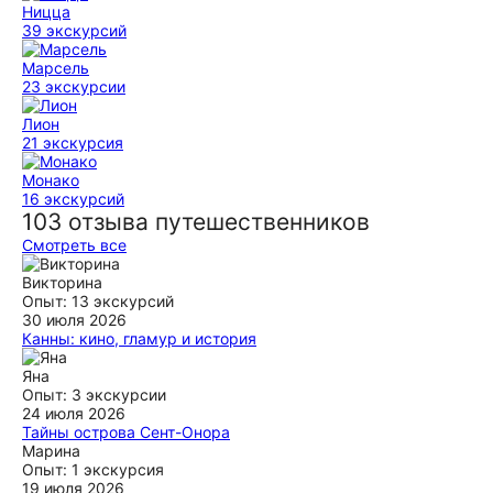
Ницца
39 экскурсий
Марсель
23 экскурсии
Лион
21 экскурсия
Монако
16 экскурсий
103 отзыва путешественников
Смотреть все
Викторина
Опыт: 13 экскурсий
30 июля 2026
Канны: кино, гламур и история
Фёдор - прекрасный гид! Были с детьми и с подростками -
они не скучали. Теперь про Каннский фестиваль мы знаем
Яна
всё! Фёдор ответил на все наши вопросы, даже если мы
Опыт: 3 экскурсии
отвлеклись на общую историю Франции и Италии. Также он
24 июля 2026
порекомендовал нам прекрасный ресторан в конце
Тайны острова Сент-Онора
экскурсии. Было классно, Спасибо!
Мы не в первый раз на Лазурном берегу, но на остров
Марина
Св.Онора попали впервые. Потрясающие виды и
Опыт: 1 экскурсия
ещё
живописные бухточки привели нас в восторг!! Экскурсия
19 июля 2026