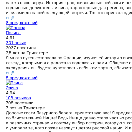
вас «в свою веру». История края, живописные пейзажи и пл
подлинные деликатесы и вина, характерные для региона, всё
и силами до нашей следующей встречи. Тот, кто приехал один
ещё
8 предложений
Полина
4,91
301 отзыв
2037 посетили
7,5 лет на Трипстере
Я много путешествовала по Франции, изучая её историю и я
легенд, которыми я с радостью поделюсь с вами. Общение с
экскурсиях вы будете чувствовать себя комфортно, сблизит
ещё
5 предложений
Элина
4,94
108 отзывов
705 посетили
7 лет на Трипстере
Дорогие гости Лазурного берега, приветствую вас! Я предл
по блистательной Ницце! Ведь Ницца давно стала частью ро
в различных странах и поэтому выбор истории, которую я хо
и умирали те, кого позже назовут цветом русской нации. И 