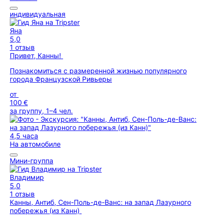
индивидуальная
Яна
5,0
1 отзыв
Привет, Канны!
Познакомиться с размеренной жизнью популярного
города Французской Ривьеры
от
100 €
за группу, 1–4 чел.
4,5 часа
На автомобиле
Мини-группа
Владимир
5,0
1 отзыв
Канны, Антиб, Сен-Поль-де-Ванс: на запад Лазурного
побережья (из Канн)