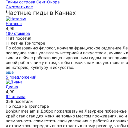
Тайны острова Сент-Онора
ещё
городском пляже, где успели искупаться и позагорать.
Очень приятная и не напряжная прогулка, с элементами
Смотреть все
Вобщем, экскурсия с Элиной по Каннам - 👍 супер,
истории взаимосвязи Канн и острова. Прекрасные пейзажи
Частные гиды в Каннах
однозначно, всем рекомендую 😊
дополнили картину. Очень рекомендуем. Спасибо гиду.
ещё
ещё
Наталья
4,99
160 отзывов
1181 посетил
11 лет на Трипстере
По образованию филолог, кончала французское отделение Лен
последние годы увлеклась историей и искусством, училась
гида и сейчас работаю лицензированным гидом-переводчик
своей работы вижу в том, чтобы помочь вам почувствовать 
ее историю, культуру и искусство.
ещё
5 предложений
Диана
4,99
92 отзыва
358 посетили
1,5 года на Трипстере
Bonjour mes amis! Добро пожаловать на Лазурное побережье
край стал стал для меня не только местом проживания, но и
возможность совместить свои увлечения с работой и познако
я стремлюсь передать свою страсть к этому региону, чтобы 