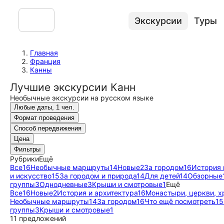
Экскурсии
Туры
Главная
Франция
Канны
Лучшие экскурсии Канн
Необычные экскурсии на русском языке
Любые даты, 1 чел.
Формат проведения
Способ передвижения
Цена
Фильтры
Рубрики
Ещё
Все
16
Необычные маршруты
14
Новые
2
За городом
16
История 
и искусство
15
За городом и природа
14
Для детей
14
Обзорные
группы
3
Однодневные
3
Крыши и смотровые
1
Ещё
Все
16
Новые
2
История и архитектура
16
Монастыри, церкви, 
Необычные маршруты
14
За городом
16
Что ещё посмотреть
15
группы
3
Крыши и смотровые
1
11 предложений