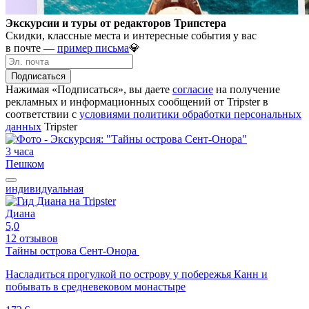
Экскурсии и туры от редакторов Трипстера
Скидки, классные места и интересные события у вас
в почте —
пример письма
💎
Подписаться
Нажимая «Подписаться», вы даете
согласие
на получение
рекламных и информационных сообщений от Tripster в
соответствии c
условиями политики обработки персональных
данных
Tripster
3 часа
Пешком
индивидуальная
Диана
5,0
12 отзывов
Тайны острова Сент-Онора
Насладиться прогулкой по острову у побережья Канн и
побывать в средневековом монастыре