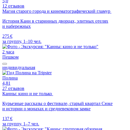
5,0
12 отзывов
Магия старого города и кинематографический гламур
История Канн в старинных дворцах, элитных отелях
и набережных
275 €
за группу, 1–10 чел.
2 часа
Пешком
индивидуальная
Полина
4,81
27 отзывов
Канны: кино и не только
Курьезные рассказы о фестивале, старый квартал Сюке
и истории о монахах и средневековом замке
137 €
за группу, 1–7 чел.