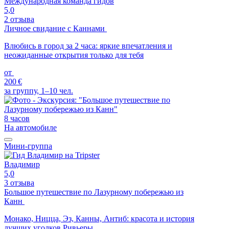
Международная команда гидов
5,0
2 отзыва
Личное свидание с Каннами
Влюбись в город за 2 часа: яркие впечатления и
неожиданные открытия только для тебя
от
200 €
за группу, 1–10 чел.
8 часов
На автомобиле
Мини-группа
Владимир
5,0
3 отзыва
Большое путешествие по Лазурному побережью из
Канн
Монако, Ницца, Эз, Канны, Антиб: красота и история
лучших уголков Ривьеры