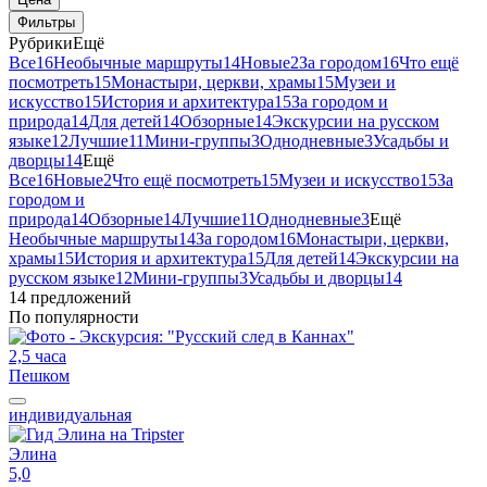
Фильтры
Рубрики
Ещё
Все
16
Необычные маршруты
14
Новые
2
За городом
16
Что ещё
посмотреть
15
Монастыри, церкви, храмы
15
Музеи и
искусство
15
История и архитектура
15
За городом и
природа
14
Для детей
14
Обзорные
14
Экскурсии на русском
языке
12
Лучшие
11
Мини-группы
3
Однодневные
3
Усадьбы и
дворцы
14
Ещё
Все
16
Новые
2
Что ещё посмотреть
15
Музеи и искусство
15
За
городом и
природа
14
Обзорные
14
Лучшие
11
Однодневные
3
Ещё
Необычные маршруты
14
За городом
16
Монастыри, церкви,
храмы
15
История и архитектура
15
Для детей
14
Экскурсии на
русском языке
12
Мини-группы
3
Усадьбы и дворцы
14
14 предложений
По популярности
2,5 часа
Пешком
индивидуальная
Элина
5,0