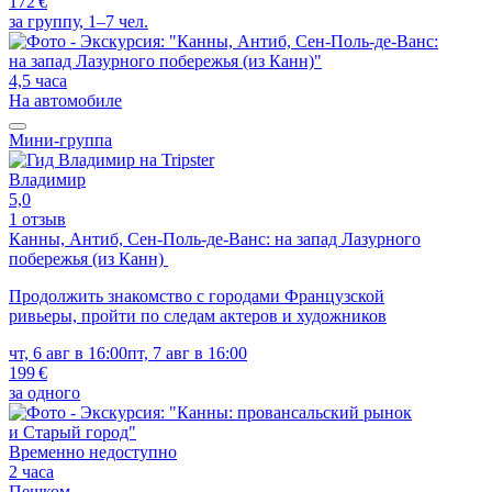
172 €
за группу, 1–7 чел.
4,5 часа
На автомобиле
Мини-группа
Владимир
5,0
1 отзыв
Канны, Антиб, Сен-Поль-де-Ванс: на запад Лазурного
побережья (из Канн)
Продолжить знакомство с городами Французской
ривьеры, пройти по следам актеров и художников
чт, 6 авг в 16:00
пт, 7 авг в 16:00
199 €
за одного
Временно недоступно
2 часа
Пешком