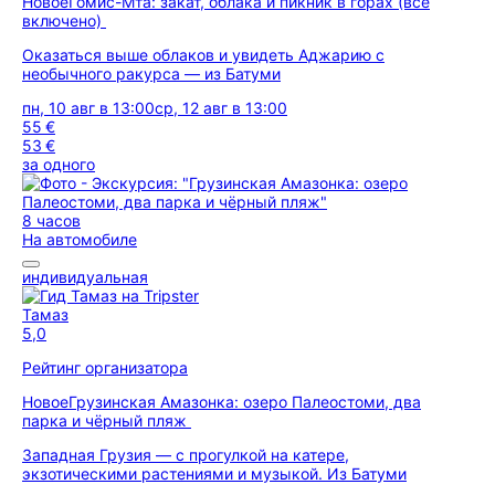
Новое
Гомис-Мта: закат, облака и пикник в горах (всё
включено)
Оказаться выше облаков и увидеть Аджарию с
необычного ракурса — из Батуми
пн, 10 авг в 13:00
ср, 12 авг в 13:00
55 €
53 €
за одного
8 часов
На автомобиле
индивидуальная
Тамаз
5,0
Рейтинг организатора
Новое
Грузинская Амазонка: озеро Палеостоми, два
парка и чёрный пляж
Западная Грузия — с прогулкой на катере,
экзотическими растениями и музыкой. Из Батуми