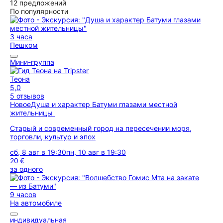
12 предложений
По популярности
3 часа
Пешком
Мини-группа
Теона
5,0
5 отзывов
Новое
Душа и характер Батуми глазами местной
жительницы
Старый и современный город на пересечении моря,
торговли, культур и эпох
сб, 8 авг в 19:30
пн, 10 авг в 19:30
20 €
за одного
9 часов
На автомобиле
индивидуальная