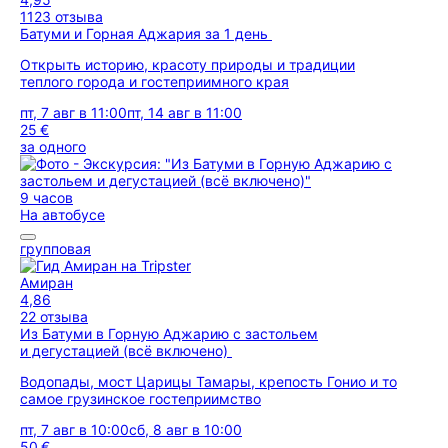
1123 отзыва
Батуми и Горная Аджария за 1 день
Открыть историю, красоту природы и традиции
теплого города и гостеприимного края
пт, 7 авг в 11:00
пт, 14 авг в 11:00
25 €
за одного
9 часов
На автобусе
групповая
Амиран
4,86
22 отзыва
Из Батуми в Горную Аджарию с застольем
и дегустацией (всё включено)
Водопады, мост Царицы Тамары, крепость Гонио и то
самое грузинское гостеприимство
пт, 7 авг в 10:00
сб, 8 авг в 10:00
50 €