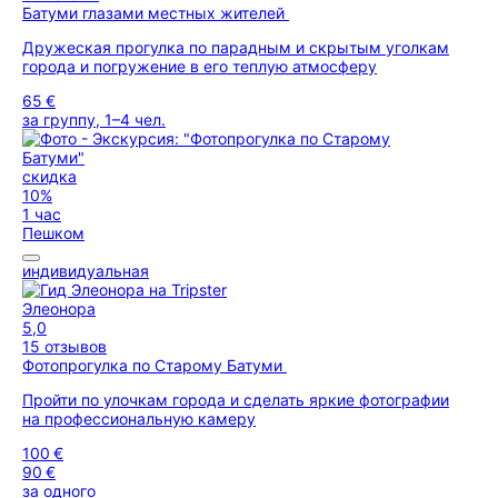
Батуми глазами местных жителей
Дружеская прогулка по парадным и скрытым уголкам
города и погружение в его теплую атмосферу
65 €
за группу, 1–4 чел.
скидка
10%
1 час
Пешком
индивидуальная
Элеонора
5,0
15 отзывов
Фотопрогулка по Старому Батуми
Пройти по улочкам города и сделать яркие фотографии
на профессиональную камеру
100 €
90 €
за одного