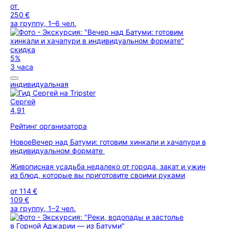
от
250 €
за группу, 1–6 чел.
скидка
5%
3 часа
индивидуальная
Сергей
4,91
Рейтинг организатора
Новое
Вечер над Батуми: готовим хинкали и хачапури в
индивидуальном формате
Живописная усадьба недалеко от города, закат и ужин
из блюд, которые вы приготовите своими руками
от
114 €
109 €
за группу, 1–2 чел.