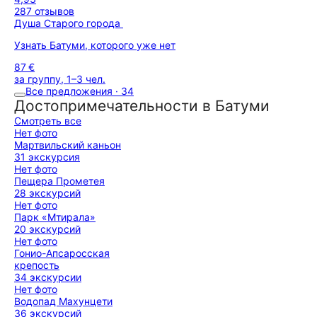
287 отзывов
Душа Старого города
Узнать Батуми, которого уже нет
87 €
за группу, 1–3 чел.
Все предложения · 34
Достопримечательности в Батуми
Смотреть все
Нет фото
Мартвильский каньон
31 экскурсия
Нет фото
Пещера Прометея
28 экскурсий
Нет фото
Парк «Мтирала»
20 экскурсий
Нет фото
Гонио-Апсаросская
крепость
34 экскурсии
Нет фото
Водопад Махунцети
36 экскурсий