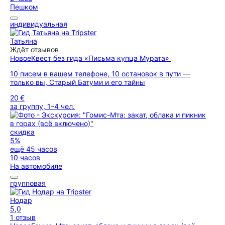
Пешком
индивидуальная
Татьяна
Ждёт отзывов
Новое
Квест без гида «Письма купца Мурата»
10 писем в вашем телефоне, 10 остановок в пути —
только вы, Старый Батуми и его тайны
20 €
за группу, 1–4 чел.
скидка
5%
ещё 45 часов
10 часов
На автомобиле
групповая
Нодар
5,0
1 отзыв