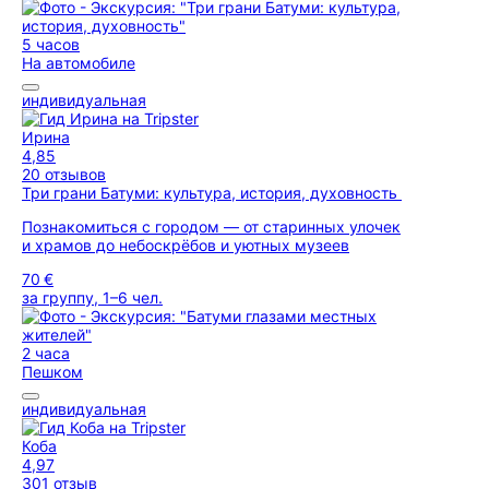
5 часов
На автомобиле
индивидуальная
Ирина
4,85
20 отзывов
Три грани Батуми: культура, история, духовность
Познакомиться с городом — от старинных улочек
и храмов до небоскрёбов и уютных музеев
70 €
за группу, 1–6 чел.
2 часа
Пешком
индивидуальная
Коба
4,97
301 отзыв