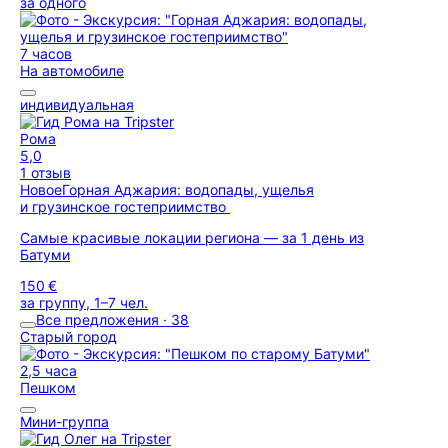
за одного
7 часов
На автомобиле
индивидуальная
Рома
5,0
1 отзыв
Новое
Горная Аджария: водопады, ущелья
и грузинское гостеприимство
Самые красивые локации региона — за 1 день из
Батуми
150 €
за группу, 1–7 чел.
Все предложения · 38
Старый город
2,5 часа
Пешком
Мини-группа