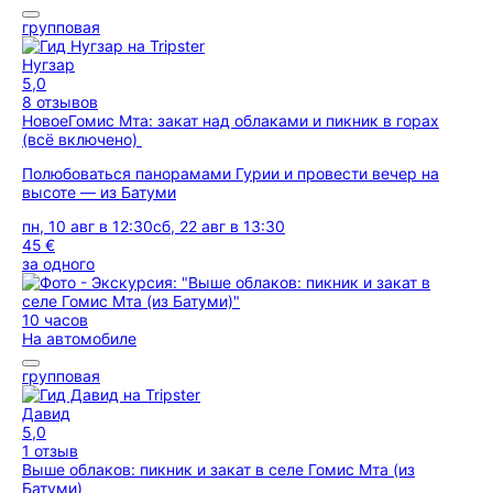
групповая
Нугзар
5,0
8 отзывов
Новое
Гомис Мта: закат над облаками и пикник в горах
(всё включено)
Полюбоваться панорамами Гурии и провести вечер на
высоте — из Батуми
пн, 10 авг в 12:30
сб, 22 авг в 13:30
45 €
за одного
10 часов
На автомобиле
групповая
Давид
5,0
1 отзыв
Выше облаков: пикник и закат в селе Гомис Мта (из
Батуми)