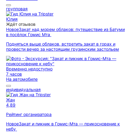
групповая
Юлия
Ждёт отзывов
Новое
Закат над морем облаков: путешествие из Батуми
в посёлок Гомис Мта
Подняться выше облаков, встретить закат в горах и
провести вечер за настоящим грузинским застольем
Временно недоступно
7 часов
На автомобиле
индивидуальная
Жан
4,89
Рейтинг организатора
Новое
Закат и пикник в Гомис-Мта — прикосновение к
небу