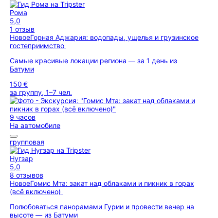
Рома
5,0
1 отзыв
Новое
Горная Аджария: водопады, ущелья и грузинское
гостеприимство
Самые красивые локации региона — за 1 день из
Батуми
150 €
за группу, 1–7 чел.
9 часов
На автомобиле
групповая
Нугзар
5,0
8 отзывов
Новое
Гомис Мта: закат над облаками и пикник в горах
(всё включено)
Полюбоваться панорамами Гурии и провести вечер на
высоте — из Батуми