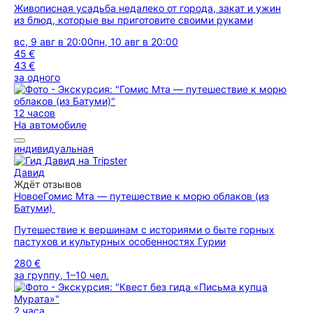
Живописная усадьба недалеко от города, закат и ужин
из блюд, которые вы приготовите своими руками
вс, 9 авг в 20:00
пн, 10 авг в 20:00
45 €
43 €
за одного
12 часов
На автомобиле
индивидуальная
Давид
Ждёт отзывов
Новое
Гомис Мта — путешествие к морю облаков (из
Батуми)
Путешествие к вершинам с историями о быте горных
пастухов и культурных особенностях Гурии
280 €
за группу, 1–10 чел.
2 часа