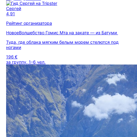
Сергей
4,91
Рейтинг организатора
Новое
Волшебство Гомис Мта на закате — из Батуми
Туда, где облака мягким белым морем стелются под
ногами
196 €
за группу, 1–6 чел.