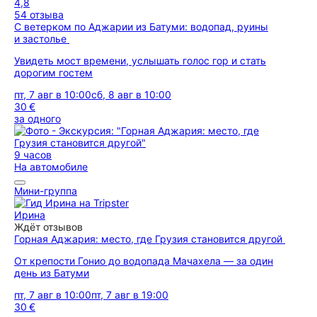
4,8
54 отзыва
С ветерком по Аджарии из Батуми: водопад, руины
и застолье
Увидеть мост времени, услышать голос гор и стать
дорогим гостем
пт, 7 авг в 10:00
сб, 8 авг в 10:00
30 €
за одного
9 часов
На автомобиле
Мини-группа
Ирина
Ждёт отзывов
Горная Аджария: место, где Грузия становится другой
От крепости Гонио до водопада Мачахела — за один
день из Батуми
пт, 7 авг в 10:00
пт, 7 авг в 19:00
30 €