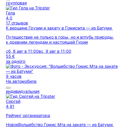
групповая
Гела
4,0
17 отзывов
К вершине Грузии и закату в Гомисмта — из Батуми
Путешествие не только в горы, но и вглубь природы,
к древним легендам и настоящей Гурии
сб, 8 авг в 11:00
вс, 9 авг в 11:00
55 €
за одного
9 часов
На автомобиле
индивидуальная
Сергей
4,91
Рейтинг организатора
Новое
Волшебство Гомис Мта на закате — из Батуми