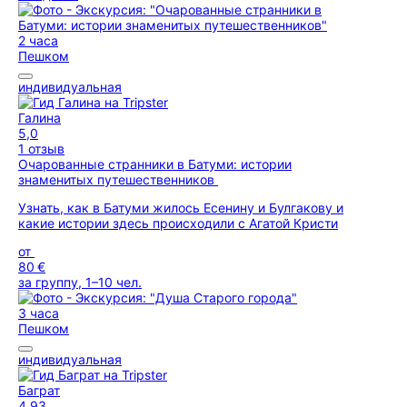
2 часа
Пешком
индивидуальная
Галина
5,0
1 отзыв
Очарованные странники в Батуми: истории
знаменитых путешественников
Узнать, как в Батуми жилось Есенину и Булгакову и
какие истории здесь происходили с Агатой Кристи
от
80 €
за группу, 1–10 чел.
3 часа
Пешком
индивидуальная
Баграт
4,93