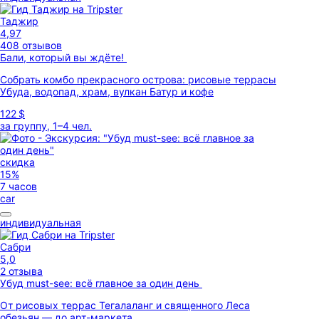
Таджир
4,97
408 отзывов
Бали, который вы ждёте!
Собрать комбо прекрасного острова: рисовые террасы
Убуда, водопад, храм, вулкан Батур и кофе
122 $
за группу, 1–4 чел.
скидка
15%
7 часов
car
индивидуальная
Сабри
5,0
2 отзыва
Убуд must-see: всё главное за один день
От рисовых террас Тегалаланг и священного Леса
обезьян — до арт-маркета