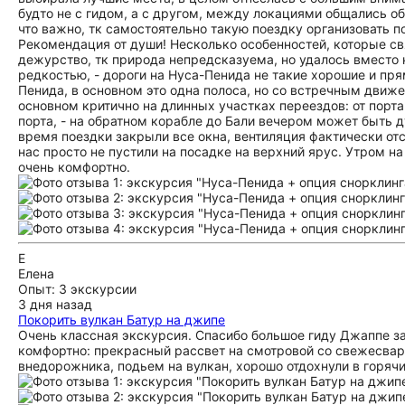
будто не с гидом, а с другом, между локациями общались о
что важно, тк самостоятельно такую поездку организовать п
Рекомендация от души! Несколько особенностей, которые свя
дежурство, тк природа непредсказуема, но удалось вместо н
редкостью, - дороги на Нуса-Пенида не такие хорошие и прям
Пенида, в основном это одна полоса, но со встречным движе
основном критично на длинных участках переездов: от порта 
порта, - на обратном корабле до Бали вечером может быть д
время поездки закрыли все окна, вентиляция фактически отс
нас просто не пустили на посадке на верхний ярус. Утром на
очень комфортно.
Е
Елена
Опыт: 3 экскурсии
3 дня назад
Покорить вулкан Батур на джипе
Очень классная экскурсия. Спасибо большое гиду Джаппе за
комфортно: прекрасный рассвет на смотровой со свежесва
внедорожника, подьем на вулкан, хорошо отдохнули в горяч