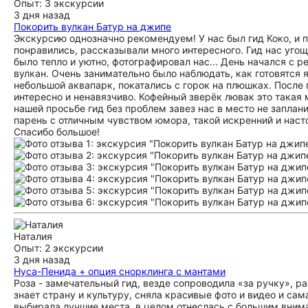
Опыт: 3 экскурсии
3 дня назад
Покорить вулкан Батур на джипе
Экскурсию однозначно рекомендуем! У нас был гид Коко, и п
понравились, рассказывали много интересного. Гид нас уго
было тепло и уютно, фотографировал нас... День начался с
вулкан. Очень занимательно было наблюдать, как готовятся 
небольшой аквапарк, покатались с горок на плюшках. После 
интересно и ненавязчиво. Кофейный зверёк лювак это такая м
нашей просьбе гид без проблем завез нас в место не заплан
парень с отличным чувством юмора, такой искренний и насто
Спасибо большое!
Наталия
Опыт: 2 экскурсии
3 дня назад
Нуса-Пенида + опция снорклинга с мантами
Роза - замечательный гид, везде сопроводила «за ручку», р
знает страну и культуру, сняла красивые фото и видео и са
выбирала лучшие места, в целом отнеслась с большим внима