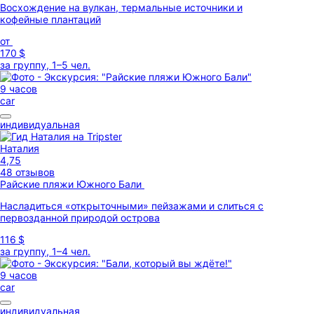
Восхождение на вулкан, термальные источники и
кофейные плантаций
от
170 $
за группу, 1–5 чел.
9 часов
car
индивидуальная
Наталия
4,75
48 отзывов
Райские пляжи Южного Бали
Насладиться «открыточными» пейзажами и слиться с
первозданной природой острова
116 $
за группу, 1–4 чел.
9 часов
car
индивидуальная