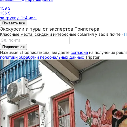
159 $
136 $
за группу, 1–4 чел.
Показать все
Экскурсии и туры от экспертов Трипстера
Классные места, скидки и интересные события у вас в почте ·
П
Подписаться
Нажимая «Подписаться», вы даете
согласие
на получение рекла
политики обработки персональных данных
Tripster