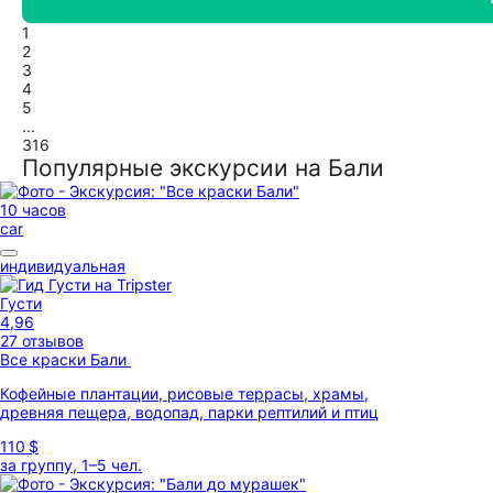
1
2
3
4
5
...
316
Популярные экскурсии на Бали
10 часов
car
индивидуальная
Густи
4,96
27 отзывов
Все краски Бали
Кофейные плантации, рисовые террасы, храмы,
древняя пещера, водопад, парки рептилий и птиц
110 $
за группу, 1–5 чел.