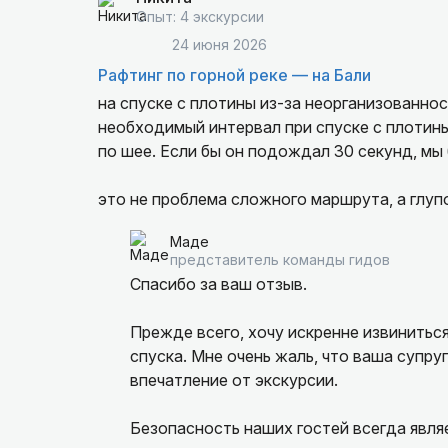
Опыт: 4 экскурсии
24 июня 2026
Рафтинг по горной реке — на Бали
на спуске с плотины из-за неорганизованно
необходимый интервал при спуске с плотины
по шее. Если бы он подождал 30 секунд, мы
это не проблема сложного маршрута, а глуп
Маде
в целом было красиво, но не очень интересно
представитель команды гидов
Спасибо за ваш отзыв.
не могу рекомендовать
Прежде всего, хочу искренне извинитьс
спуска. Мне очень жаль, что ваша супру
впечатление от экскурсии.
Безопасность наших гостей всегда явл