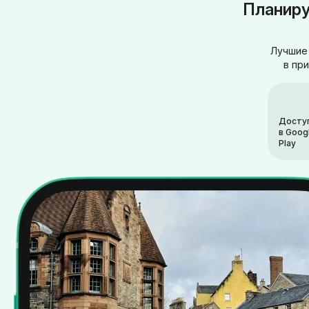
Планиру
Лучшие 
в пр
Досту
в Goog
Play