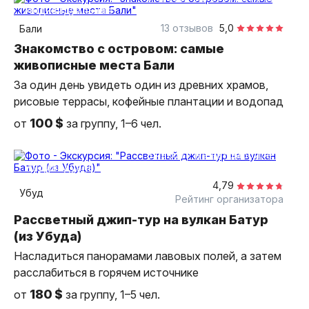
индивидуальная
13 отзывов
5,0
Бали
Знакомство с островом: самые
живописные места Бали
За один день увидеть один из древних храмов,
рисовые террасы, кофейные плантации и водопад
100 $
от
за группу, 1–6 чел.
8 часов
на автомобиле
индивидуальная
4,79
Убуд
Рейтинг организатора
Рассветный джип-тур на вулкан Батур
(из Убуда)
Насладиться панорамами лавовых полей, а затем
расслабиться в горячем источнике
180 $
от
за группу, 1–5 чел.