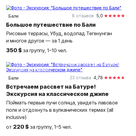
9 часов
на автобусе
индивидуальная
8 отзывов
5,0
Бали
Большое путешествие по Бали
Рисовые террасы, Убуд, водопад Тегенунган
и многое другое — за 1 день
350 $
за группу, 1–10 чел.
10 часов
на автомобиле
индивидуальная
23 отзыва
4,78
Бали
Встречаем рассвет на Батуре!
Экскурсия на классическом джипе
Поймать первые лучи солнца, увидеть лавовое
поле и отдохнуть в вулканических термах (all
inclusive)
220 $
от
за группу, 1–5 чел.