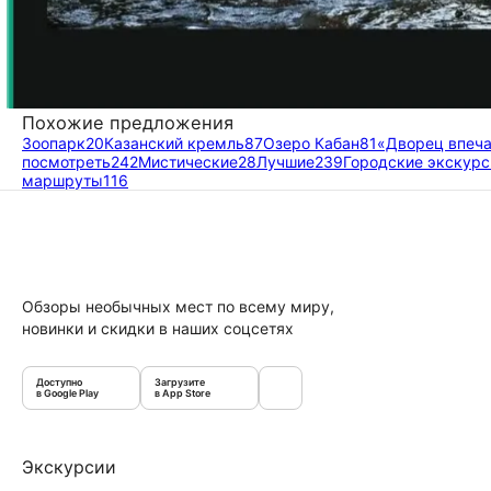
Похожие предложения
Зоопарк
20
Казанский кремль
87
Озеро Кабан
81
«Дворец впеча
посмотреть
242
Мистические
28
Лучшие
239
Городские экскурс
маршруты
116
Обзоры необычных мест по всему миру,
новинки и скидки в наших соцсетях
Доступно
Загрузите
в Google Play
в App Store
Экскурсии