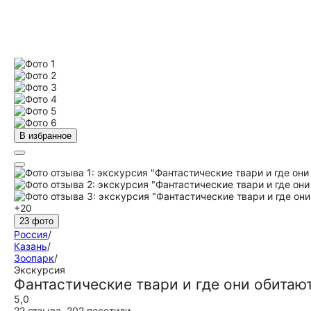
В избранное
+20
23 фото
Россия
/
Казань
/
Зоопарк
/
Экскурсия
Фантастические твари и где они обитают
5,0
22 отзыва
,
202 посетили