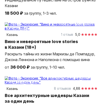
Индивидуальное путешествие на остров Буян из
Казани
18 500 ₽
за группу, 1–3 чел.
2,5 часа
в помещении
индивидуальная
1 отзыв
5,0
Казань
Вино и невероятные love stories
в Казани (18+)
Раскрыть тайны из жизни Маркизы де Помпадур,
Джона Леннона и Наполеона с помощью вина
36 000 ₽
от
за группу, 1–10 чел.
5,5 часа
на автомобиле
индивидуальная
8 отзывов
4,88
Казань
Все архитектурные шедевры Казани
за один день