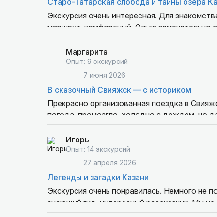
Старо-Татарская слобода и тайны озера К
Экскурсия очень интересная. Для знакомст
маршрут, комфортный. Ольга замечательно ст
про традиции, и про быт
Маргарита
Опыт: 9 экскурсий
7 июня 2026
В сказочный Свияжск — с историком
Прекрасно организованная поездка в Свияжск
погода, промозгло, холодно с дождем, но д
самого Свияжска, его истории, красоты мест
последовали совету других путешественнико
Игорь
Ольга организовала нам большую обзорную 
Опыт: 14 экскурсий
Жаль, что не она ее провела, экскурсовод бы
27 апреля 2026
процветания! Спасибо за ваш труд!
Легенды и загадки Казани
Экскурсия очень понравилась. Немного не по
знающий гид, интересный рассказчик. Мы не 
нового и интересного.