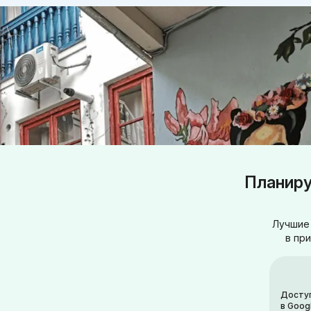
Планиру
Лучшие 
в пр
Досту
в Goog