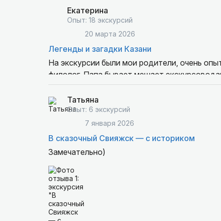
Экскурсию и гида рекомендую.
Екатерина
Опыт: 18 экскурсий
20 марта 2026
Легенды и загадки Казани
На экскурсии были мои родители, очень опы
филолог. Папа бывает мешает экскурсоводам, потому что часто знает материал больше и лучше,
каждый раз предупреждаю экскурсовода, чт
Я не знаю, что и как им рассказывала Ольга,
Татьяна
шептали в трубку, что это лучшая экскурсия 
Опыт: 6 экскурсий
восторге!!!
7 января 2026
Сохранила контакт, мечтаю теперь попасть н
В сказочный Свияжск — с историком
доехать.
Замечательно)