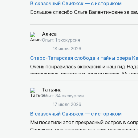
В сказочный Свияжск — с историком
Большое спасибо Ольге Валентиновне за замечател
отлично организована и прекрасно осуществлена. Пока мы добирались до Свияжска, мы получили
интересную информацию о городе Казань, р
Алиса
проезжали. В Свияжске экскурсия и ее маршрут были построена идеально. Нам все очень
Опыт: 1 экскурсия
понравилось.
18 июля 2026
Старо-Татарская слобода и тайны озера К
Очень понравилась экскурсия и наш гид Над
согласилась подвинуть время начала. Мы поп
появился шанс посетить ещё одно место, и м
изначально оговорённому часу.
Татьяна
Опыт: 34 экскурсии
В тот день периодически поливал дождь, но 
17 июля 2026
Надежда рассказала много познавательного
В сказочный Свияжск — с историком
сняли неподалёку, поэтому было вдвойне инт
Мы посетили этот прекрасный остров в сопровождении ги
бы всё пошло по изначальному плану, посет
Свияжску она показала его нам, рассказала о его сложной судьбе.
договориться с администрацией, чтобы нас п
C Надеждой было легко, интересно, увлекат