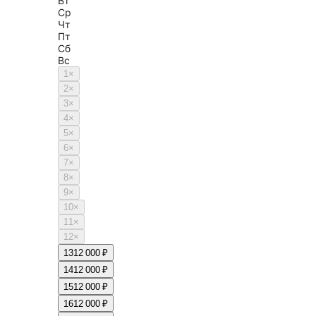
Вт
Ср
Чт
Пт
Сб
Вс
1
×
2
×
3
×
4
×
5
×
6
×
7
×
8
×
9
×
10
×
11
×
12
×
13
12 000 ₽
14
12 000 ₽
15
12 000 ₽
16
12 000 ₽