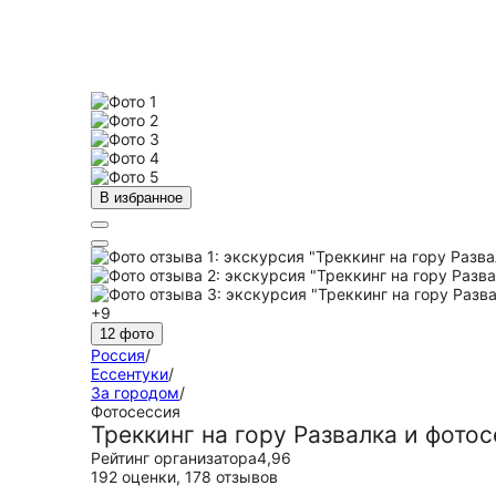
В избранное
+9
12 фото
Россия
/
Ессентуки
/
За городом
/
Фотосессия
Треккинг на гору Развалка и фотос
Рейтинг организатора
4,96
192 оценки
,
178 отзывов