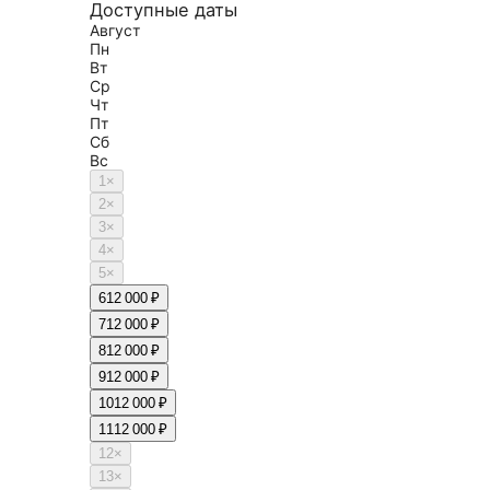
Доступные даты
Август
Пн
Вт
Ср
Чт
Пт
Сб
Вс
1
×
2
×
3
×
4
×
5
×
6
12 000 ₽
7
12 000 ₽
8
12 000 ₽
9
12 000 ₽
10
12 000 ₽
11
12 000 ₽
12
×
13
×