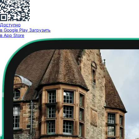
Доступно
в Google Play
Загрузить
в App Store