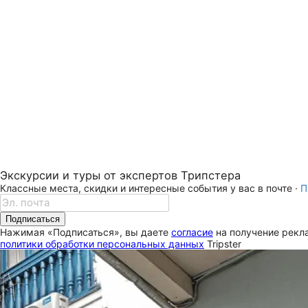
Экскурсии и туры от экспертов Трипстера
Классные места, скидки и интересные события у вас в почте ·
П
Подписаться
Нажимая «Подписаться», вы даете
согласие
на получение рекла
политики обработки персональных данных
Tripster