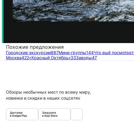
Похожие предложения
Городские экскурсии
887
Мини-группы
144
Что ещё посмотрет
Москва
422
«Красный Октябрь»
33
Заводы
47
Обзоры необычных мест по всему миру,
новинки и скидки в наших соцсетях
Доступно
Загрузите
в Google Play
в App Store