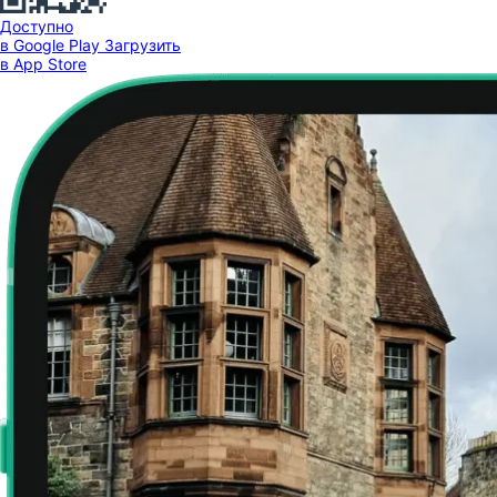
Доступно
в Google Play
Загрузить
в App Store