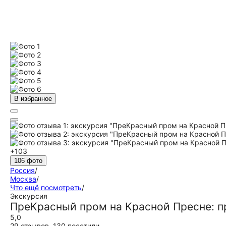
В избранное
+103
106 фото
Россия
/
Москва
/
Что ещё посмотреть
/
Экскурсия
ПреКрасный пром на Красной Пресне: п
5,0
29 отзывов
,
130 посетили