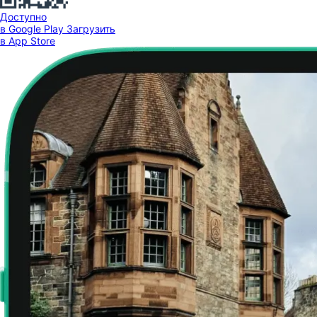
Доступно
в Google Play
Загрузить
в App Store