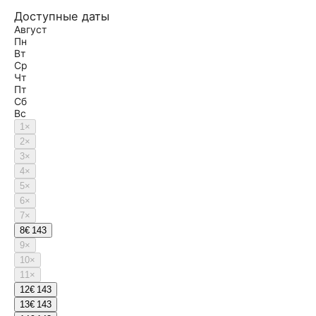
Доступные даты
Август
Пн
Вт
Ср
Чт
Пт
Сб
Вс
1
×
2
×
3
×
4
×
5
×
6
×
7
×
8
€ 143
9
×
10
×
11
×
12
€ 143
13
€ 143