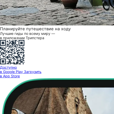
Планируйте путешествие на ходу
Лучшие гиды по всему миру —
в приложении Трипстера
Доступно
в Google Play
Загрузить
в App Store