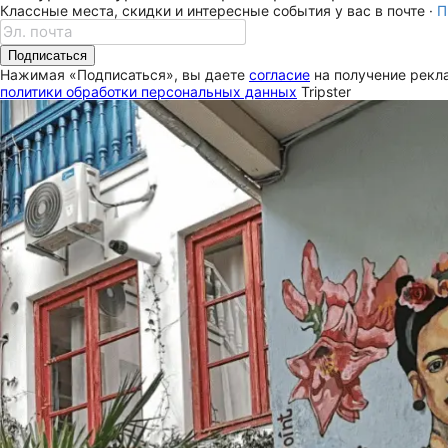
Классные места, скидки и интересные события у вас в почте ·
П
Подписаться
Нажимая «Подписаться», вы даете
согласие
на получение рекла
политики обработки персональных данных
Tripster