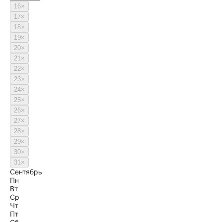
16
×
17
×
18
×
19
×
20
×
21
×
22
×
23
×
24
×
25
×
26
×
27
×
28
×
29
×
30
×
31
×
Сентябрь
Пн
Вт
Ср
Чт
Пт