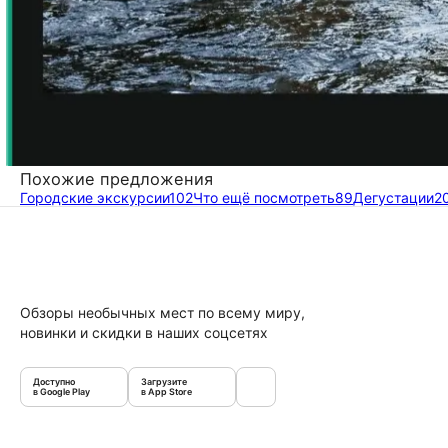
Похожие предложения
Городские экскурсии
102
Что ещё посмотреть
89
Дегустации
2
Обзоры необычных мест по всему миру,
новинки и скидки в наших соцсетях
Доступно
Загрузите
в Google Play
в App Store