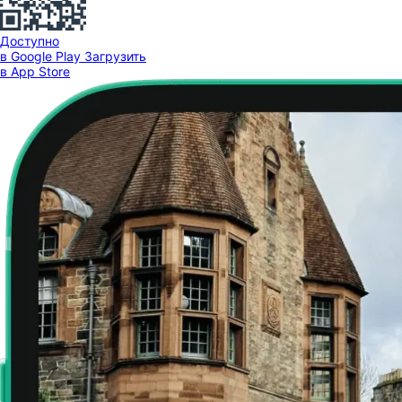
Доступно
в Google Play
Загрузить
в App Store