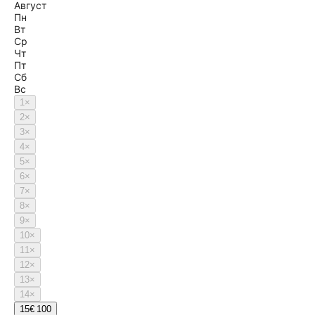
Август
Пн
Вт
Ср
Чт
Пт
Сб
Вс
1
×
2
×
3
×
4
×
5
×
6
×
7
×
8
×
9
×
10
×
11
×
12
×
13
×
14
×
15
€ 100