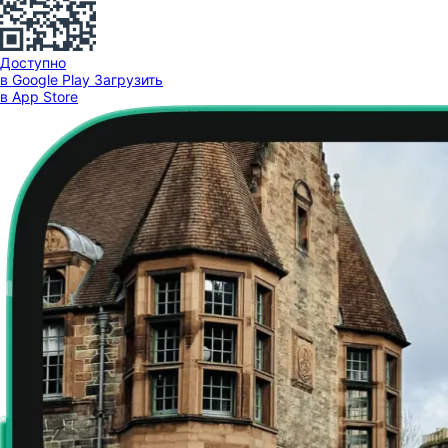
Доступно
в Google Play
Загрузить
в App Store