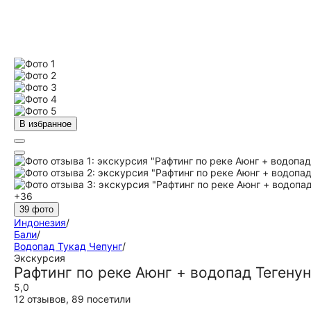
В избранное
+36
39 фото
Индонезия
/
Бали
/
Водопад Тукад Чепунг
/
Экскурсия
Рафтинг по реке Аюнг + водопад Тегенун
5,0
12 отзывов
,
89 посетили