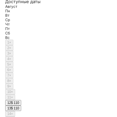
Доступные даты
Август
Пн
Вт
Ср
Чт
Пт
Сб
Вс
1
×
2
×
3
×
4
×
5
×
6
×
7
×
8
×
9
×
10
×
11
×
12
$ 110
13
$ 110
14
×