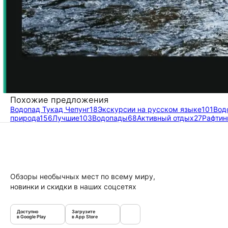
Похожие предложения
Водопад Тукад Чепунг
18
Экскурсии на русском языке
101
Вод
природа
156
Лучшие
103
Водопады
68
Активный отдых
27
Рафтин
Обзоры необычных мест по всему миру,
новинки и скидки в наших соцсетях
Доступно
Загрузите
в Google Play
в App Store