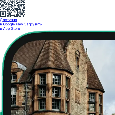
Доступно
в Google Play
Загрузить
в App Store