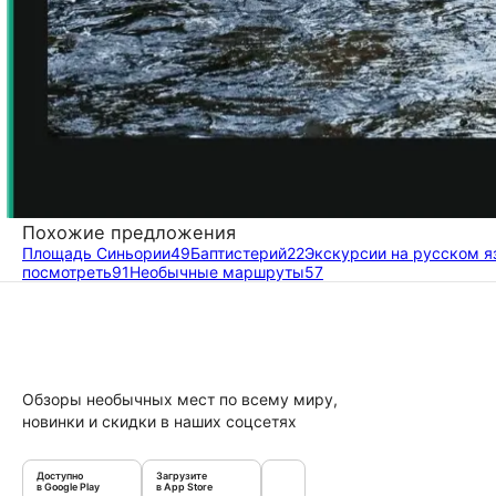
Похожие предложения
Площадь Синьории
49
Баптистерий
22
Экскурсии на русском я
посмотреть
91
Необычные маршруты
57
Обзоры необычных мест по всему миру,
новинки и скидки в наших соцсетях
Доступно
Загрузите
в Google Play
в App Store