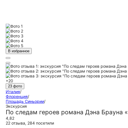
В избранное
+20
23 фото
Италия
/
Флоренция
/
Площадь Синьории
/
Экскурсия
По следам героев романа Дэна Брауна 
4,82
22 отзыва
,
284 посетили