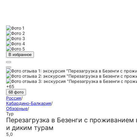
В избранное
+65
68 фото
Россия
/
Кабардино-Балкария
/
Обзорные
/
Тур
Перезагрузка в Безенги с проживанием 
и диким турам
5,0