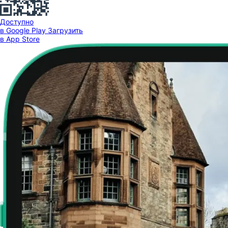
Доступно
в Google Play
Загрузить
в App Store