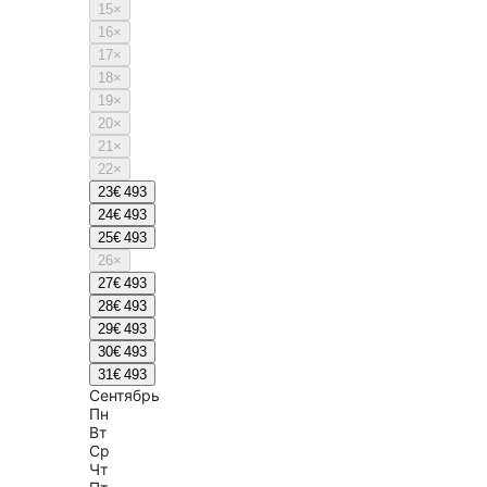
15
×
16
×
17
×
18
×
19
×
20
×
21
×
22
×
23
€ 493
24
€ 493
25
€ 493
26
×
27
€ 493
28
€ 493
29
€ 493
30
€ 493
31
€ 493
Сентябрь
Пн
Вт
Ср
Чт