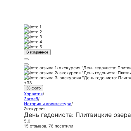
В избранное
+33
36 фото
Хорватия
/
Загреб
/
История и архитектура
/
Экскурсия
День гедониста: Плитвицкие озера
5,0
15 отзывов
,
76 посетили