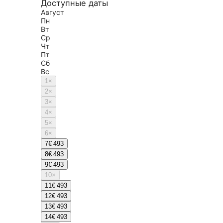
Доступные даты
Август
Пн
Вт
Ср
Чт
Пт
Сб
Вс
1
×
2
×
3
×
4
×
5
×
6
×
7
€ 493
8
€ 493
9
€ 493
10
×
11
€ 493
12
€ 493
13
€ 493
14
€ 493