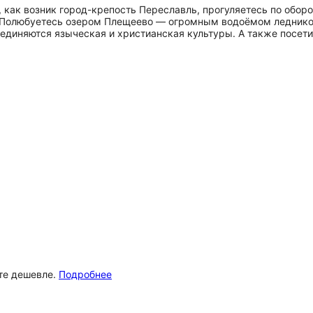
е, как возник город-крепость Переславль, прогуляетесь по об
. Полюбуетесь озером Плещеево — огромным водоёмом леднико
оединяются языческая и христианская культуры. А также посет
ёте дешевле.
Подробнее