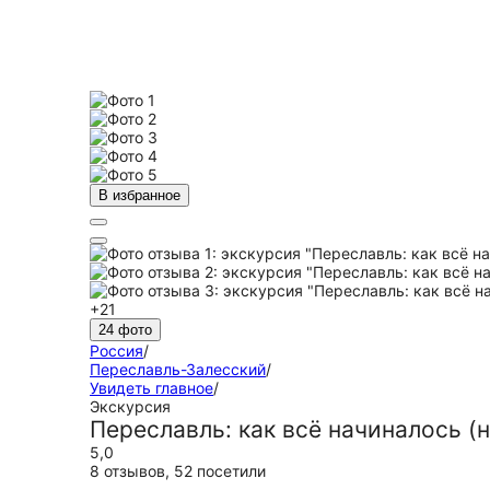
В избранное
+21
24 фото
Россия
/
Переславль-Залесский
/
Увидеть главное
/
Экскурсия
Переславль: как всё начиналось (
5,0
8 отзывов
,
52 посетили