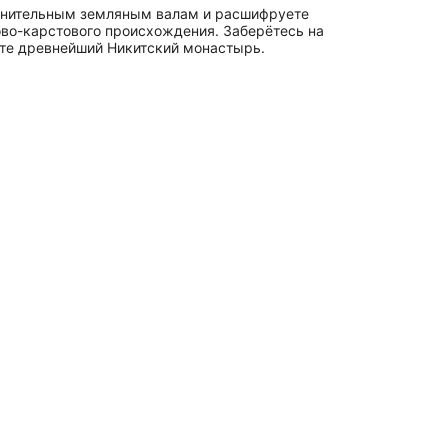
оронительным земляным валам и расшифруете
во-карстового происхождения. Заберётесь на
ите древнейший Никитский монастырь.