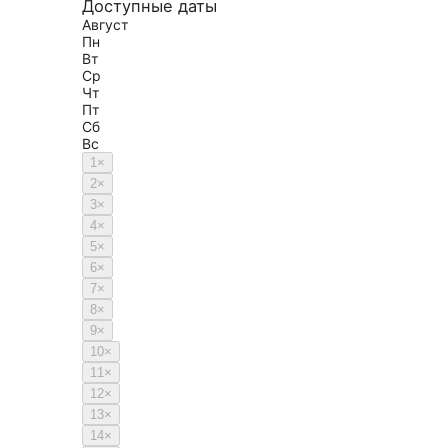
Доступные даты
Август
Пн
Вт
Ср
Чт
Пт
Сб
Вс
1
×
2
×
3
×
4
×
5
×
6
×
7
×
8
×
9
×
10
×
11
×
12
×
13
×
14
×