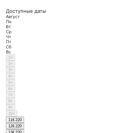
Доступные даты
Август
Пн
Вт
Ср
Чт
Пт
Сб
Вс
1
×
2
×
3
×
4
×
5
×
6
×
7
×
8
×
9
×
10
×
11
€ 220
12
€ 220
13
€ 220