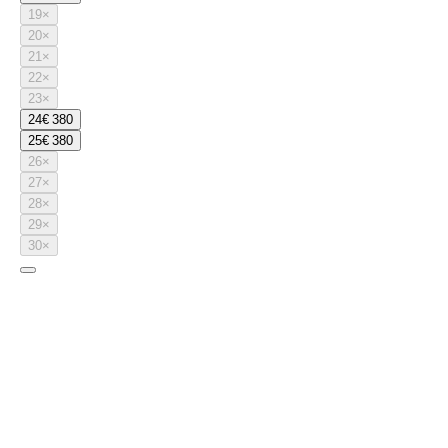
19
×
20
×
21
×
22
×
23
×
24
€ 380
25
€ 380
26
×
27
×
28
×
29
×
30
×