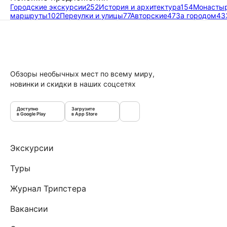
Городские экскурсии
252
История и архитектура
154
Монастыр
маршруты
102
Переулки и улицы
77
Авторские
47
За городом
43
Обзоры необычных мест по всему миру,
новинки и скидки в наших соцсетях
Доступно
Загрузите
в Google Play
в App Store
Экскурсии
Туры
Журнал Трипстера
Вакансии