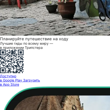
Планируйте путешествие на ходу
Лучшие гиды по всему миру —
в приложении Трипстера
Доступно
в Google Play
Загрузить
в App Store