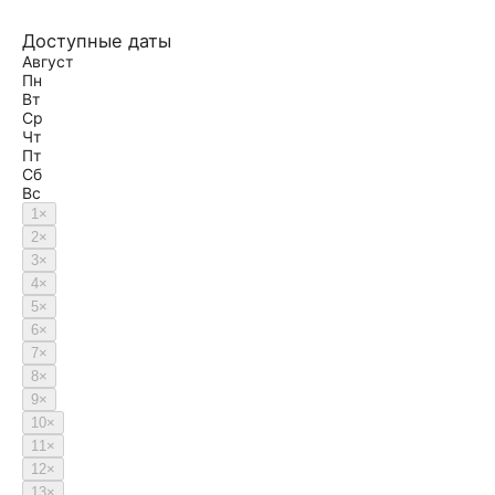
Доступные даты
Август
Пн
Вт
Ср
Чт
Пт
Сб
Вс
1
×
2
×
3
×
4
×
5
×
6
×
7
×
8
×
9
×
10
×
11
×
12
×
13
×