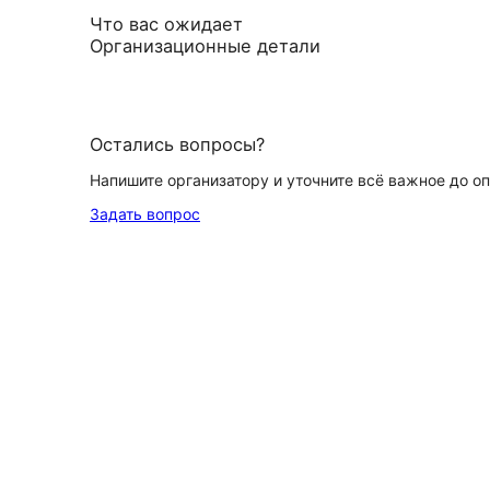
Что вас ожидает
Организационные детали
Остались вопросы?
Напишите организатору и уточните всё важное до о
Задать вопрос