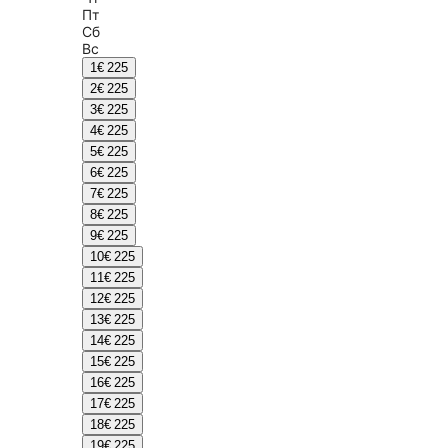
Пт
Сб
Вс
1
€ 225
2
€ 225
3
€ 225
4
€ 225
5
€ 225
6
€ 225
7
€ 225
8
€ 225
9
€ 225
10
€ 225
11
€ 225
12
€ 225
13
€ 225
14
€ 225
15
€ 225
16
€ 225
17
€ 225
18
€ 225
19
€ 225