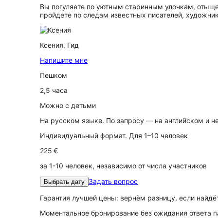
Вы погуляете по уютным старинным улочкам, отыще
пройдете по следам известных писателей, художник
Ксения,
Гид
Напишите мне
Пешком
2,5 часа
Можно с детьми
На русском языке. По запросу — на английском и 
Индивидуальный формат. Для 1–10 человек
225 €
за 1-10 человек, независимо от числа участников
Задать вопрос
Выбрать дату
Гарантия лучшей цены: вернём разницу, если найд
Моментальное бронирование без ожидания ответа г