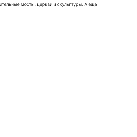
ительные мосты, церкви и скульптуры. А еще