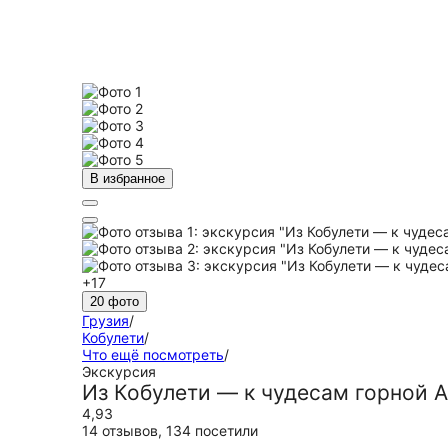
В избранное
+17
20 фото
Грузия
/
Кобулети
/
Что ещё посмотреть
/
Экскурсия
Из Кобулети — к чудесам горной 
4,93
14 отзывов
,
134 посетили