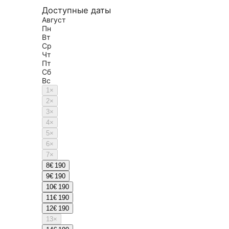
Доступные даты
Август
Пн
Вт
Ср
Чт
Пт
Сб
Вс
1
×
2
×
3
×
4
×
5
×
6
×
7
×
8
€ 190
9
€ 190
10
€ 190
11
€ 190
12
€ 190
13
×