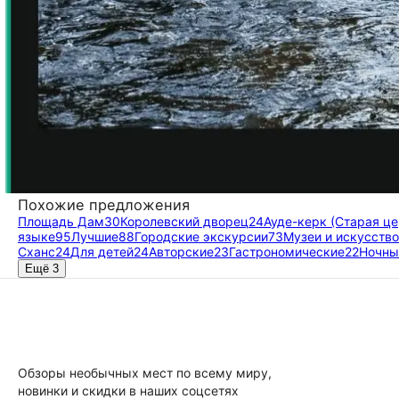
Похожие предложения
Площадь Дам
30
Королевский дворец
24
Ауде-керк (Старая це
языке
95
Лучшие
88
Городские экскурсии
73
Музеи и искусство
Сханс
24
Для детей
24
Авторские
23
Гастрономические
22
Ночны
Ещё 3
Обзоры необычных мест по всему миру,
новинки и скидки в наших соцсетях