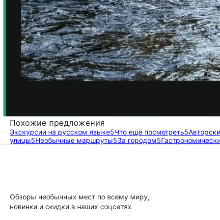
Похожие предложения
Экскурсии на русском языке
5
Что ещё посмотреть
5
Авторск
улицы
5
Необычные маршруты
5
За городом
5
Гастрономическ
Обзоры необычных мест по всему миру,
новинки и скидки в наших соцсетях