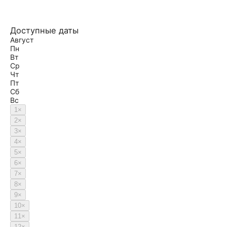
Доступные даты
Август
Пн
Вт
Ср
Чт
Пт
Сб
Вс
1
×
2
×
3
×
4
×
5
×
6
×
7
×
8
×
9
×
10
×
11
×
12
×