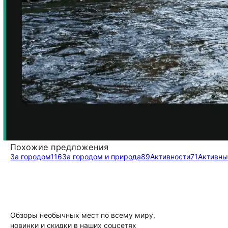
Похожие предложения
За городом
116
За городом и природа
89
Активности
71
Активны
Обзоры необычных мест по всему миру,
новинки и скидки в наших соцсетях