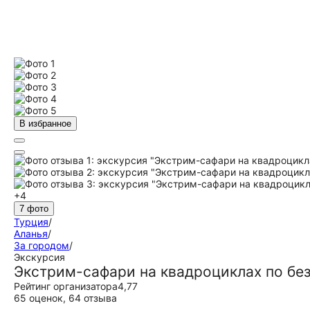
В избранное
+4
7 фото
Турция
/
Аланья
/
За городом
/
Экскурсия
Экстрим-сафари на квадроциклах по б
Рейтинг организатора
4,77
65 оценок
,
64 отзыва