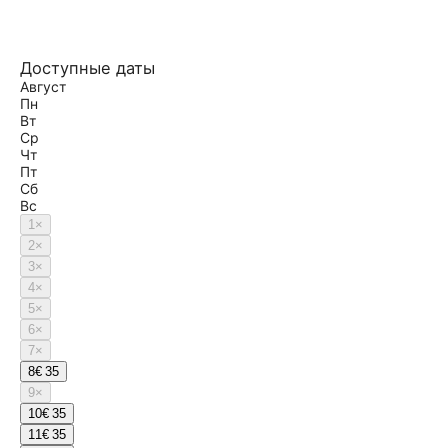
Доступные даты
Август
Пн
Вт
Ср
Чт
Пт
Сб
Вс
1
×
2
×
3
×
4
×
5
×
6
×
7
×
8
€ 35
9
×
10
€ 35
11
€ 35