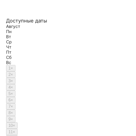
Доступные даты
Август
Пн
Вт
Ср
Чт
Пт
Сб
Вс
1
×
2
×
3
×
4
×
5
×
6
×
7
×
8
×
9
×
10
×
11
×