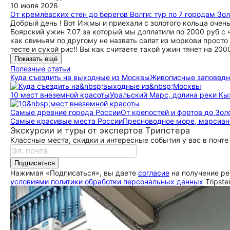
10 июля 2026
От кремлёвских стен до берегов Волги: тур по 7 городам Зо
Добрый день ! Вот Ижмы и приехали с золотого кольца очен
Боярский ужин 7.07 за который мы доплатили по 2000 руб с 
как свиньям по другому не назвать салат из моркови просто
тесте и сухой рис!! Вы как считаете такой ужин тянет на 20
Показать ещё
Полезные статьи
Куда съездить на выходные из Москвы
Живописные заповедни
10 мест внеземной красоты
Уральский Марс, долина реки Кы
Самые древние города России
От крепостей и фортов до Зол
Самые красивые места России
Пресноводное море, марсиан
Экскурсии и туры от экспертов Трипстера
Классные места, скидки и интересные события у вас в почте
Подписаться
Нажимая «Подписаться», вы даете
согласие
на получение ре
условиями политики обработки персональных данных
Tripste