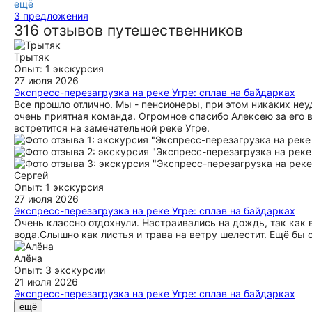
ещё
3 предложения
316 отзывов путешественников
Трытяк
Опыт: 1 экскурсия
27 июля 2026
Экспресс-перезагрузка на реке Угре: сплав на байдарках
Все прошло отлично. Мы - пенсионеры, при этом никаких неу
очень приятная команда. Огромное спасибо Алексею за его
встретится на замечательной реке Угре.
Сергей
Опыт: 1 экскурсия
27 июля 2026
Экспресс-перезагрузка на реке Угре: сплав на байдарках
Очень классно отдохнули. Настраивались на дождь, так как 
вода.Слышно как листья и трава на ветру шелестит. Ещё бы с
Алёна
Опыт: 3 экскурсии
21 июля 2026
Экспресс-перезагрузка на реке Угре: сплав на байдарках
Задача была разгрузить голову от тяжелой рабочей неделе и
ещё