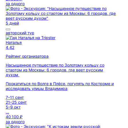
за одного
5 дней
авторский тур
Наталья
4,42
Рейтинг организатора
Насыщенное путешествие по Золотому кольцу со
стартом из Москвы: 6 городов, где веет русским
духом
Прокатиться по Волге в Плёсе, погулять по Костроме и
исследовать улицы Владимира
7–11 сент
21–25 сент
5–9 окт
...
40 100 ₽
за одного