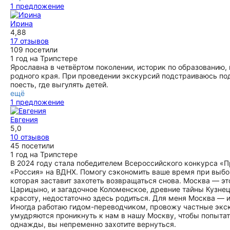
1 предложение
Ирина
4,88
17 отзывов
109 посетили
1 год на Трипстере
Ярославна в четвёртом поколении, историк по образованию,
родного края. При проведении экскурсий подстраиваюсь под
поесть, где выгулять детей.
ещё
1 предложение
Евгения
5,0
10 отзывов
45 посетили
1 год на Трипстере
В 2024 году стала победителем Всероссийского конкурса 
«Россия» на ВДНХ. Помогу сэкономить ваше время при выбор
которая заставит захотеть возвращаться снова. Москва — эт
Царицыно, и загадочное Коломенское, древние тайны Кузнец
красоту, недостаточно здесь родиться. Для меня Москва — и
Иногда работаю гидом-переводчиком, провожу частные экск
умудряются проникнуть к нам в нашу Москву, чтобы попыта
однажды, вы непременно захотите вернуться.