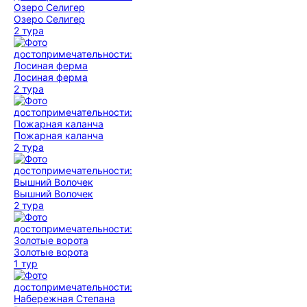
Озеро Селигер
2 тура
Лосиная ферма
2 тура
Пожарная каланча
2 тура
Вышний Волочек
2 тура
Золотые ворота
1 тур