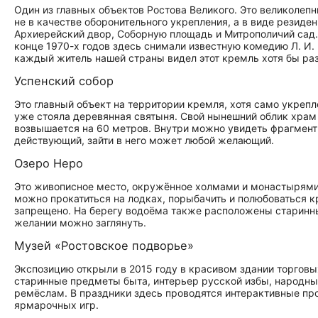
Один из главных объектов Ростова Великого. Это великолепн
не в качестве оборонительного укрепления, а в виде резиде
Архиерейский двор, Соборную площадь и Митрополичий сад
конце 1970-х годов здесь снимали известную комедию Л. И.
каждый житель нашей страны видел этот кремль хотя бы раз
Успенский собор
Это главный объект на территории кремля, хотя само укрепл
уже стояла деревянная святыня. Свой нынешний облик храм 
возвышается на 60 метров. Внутри можно увидеть фрагмент
действующий, зайти в него может любой желающий.
Озеро Неро
Это живописное место, окружённое холмами и монастырями г
можно прокатиться на лодках, порыбачить и полюбоваться к
запрещено. На берегу водоёма также расположены старинн
желании можно заглянуть.
Музей «Ростовское подворье»
Экспозицию открыли в 2015 году в красивом здании торговых
старинные предметы быта, интерьер русской избы, народны
ремёслам. В праздники здесь проводятся интерактивные п
ярмарочных игр.