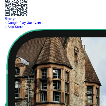
Доступно
в Google Play
Загрузить
в App Store