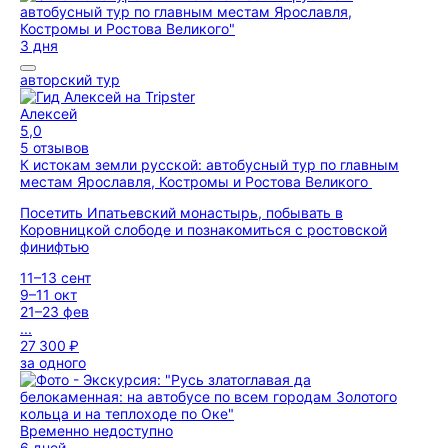
3 дня
авторский тур
Алексей
5,0
5 отзывов
К истокам земли русской: автобусный тур по главным
местам Ярославля, Костромы и Ростова Великого
Посетить Ипатьевский монастырь, побывать в
Коровницкой слободе и познакомиться с ростовской
финифтью
11–13 сент
9–11 окт
21–23 фев
...
27 300 ₽
за одного
Временно недоступно
6 дней