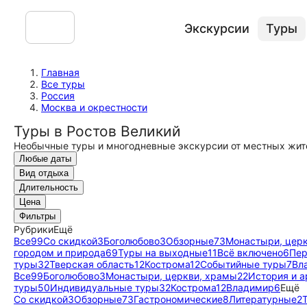
Экскурсии
Туры
Главная
Все туры
Россия
Москва и окрестности
Туры в Ростов Великий
Необычные туры и многодневные экскурсии от местных жит
Любые даты
Вид отдыха
Длительность
Цена
Фильтры
Рубрики
Ещё
Все
99
Со скидкой
3
Боголюбово
3
Обзорные
73
Монастыри, цер
городом и природа
69
Туры на выходные
11
Всё включено
6
Пер
туры
32
Тверская область
12
Кострома
12
Событийные туры
7
Вл
Все
99
Боголюбово
3
Монастыри, церкви, храмы
22
История и а
туры
50
Индивидуальные туры
32
Кострома
12
Владимир
6
Ещё
Со скидкой
3
Обзорные
73
Гастрономические
8
Литературные
2