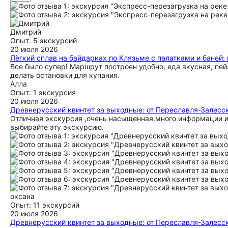
Алексей был очень внимателен, заботлив, всегда помогал, р
чисто, уютно, удобные подушки, матрасы. Очень вкусный уж
домашним компотом! Плыли неторопясь, в спокойном рассла
Песчаные пляжи, чистая река, очень мало людей, что радуе
Дмитрий
точку сплава на открытых машинах, что очень порадовало сы
Опыт: 5 экскурсий
кроватке, а не в палатке. Искренне рекомендую и желаю Ал
20 июля 2026
Лёгкий сплав на байдарках по Клязьме с палатками и баней:
Все было супер! Маршрут построен удобно, еда вкусная, пе
делать остановки для купания.
Алла
Опыт: 1 экскурсия
20 июля 2026
Древнерусский квинтет за выходные: от Переславля-Залесс
Отличная экскурсия ,очень насыщенная,много информации и 
выбирайте эту экскурсию.
оксана
Опыт: 11 экскурсий
20 июля 2026
Древнерусский квинтет за выходные: от Переславля-Залесс