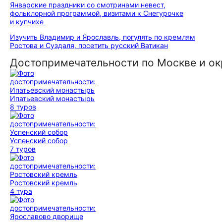
Январские праздники со смотринами невест,
фольклорной программой, визитами к Снегурочке
и купчихе
Изучить Владимир и Ярославль, погулять по кремлям
Ростова и Суздаля, посетить русский Ватикан
Достопримечательности по Москве и о
Ипатьевский монастырь
8 туров
Успенский собор
7 туров
Ростовский кремль
4 тура