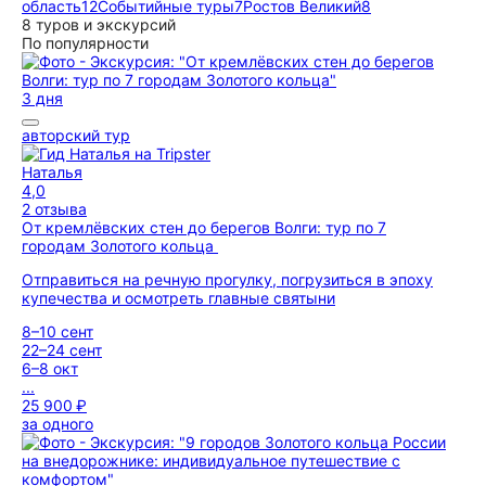
область
12
Событийные туры
7
Ростов Великий
8
8 туров и экскурсий
По популярности
3 дня
авторский тур
Наталья
4,0
2 отзыва
От кремлёвских стен до берегов Волги: тур по 7
городам Золотого кольца
Отправиться на речную прогулку, погрузиться в эпоху
купечества и осмотреть главные святыни
8–10 сент
22–24 сент
6–8 окт
...
25 900 ₽
за одного