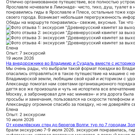
Отлично организованное путешествие, все полностью устроил
Ярославле ночевали в Лимонаде- чисто, тихо, душ, туалет в
понравились гиды в Ярославле и Плесе, остальные тоже хо
своего города. Возникает небольшая перегруженность информ
Обеды на маршруте понравились- свежие, вкусные. Так что 
Елена
Опыт: 7 экскурсий
19 июля 2026
На внедорожнике во Владимир и Суздаль вместе с историко
Мы очень рады, что выбрали такой формат поездки во Влади
опасались отправляться в такое путешествие на машине с 
Владимирской земли, любящим свой край и историком с удо
Александр помогал нам советами организационного порядка, 
дегтя все же произошла и чуть не испортила все впечатление
Москву, а забронировал для нас минивэн- и эта дорога был
просьбы и замечания, пользовался на скорости телефоном и
Александру огромное спасибо за поездку, но не доверяйте с
Елена
Опыт: 2 экскурсии
10 июля 2026
От кремлёвских стен до берегов Волги: тур по 7 городам Зо
брали экскурсию 7-9 июля 2026. экскурсия понравилась, гид
информации, которая постоянно меняется. в первый вечер пр