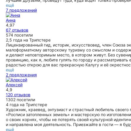
лучшим друзьям, проведут туда, куда водят только провере
ещё
7 предложений
Анна
4,97
67 отзывов
574 посетили
2,5 года на Трипстере
Лицензированный гид, историк, искусствовед, член Союза э
малоформатному авторскому туризму со смыслом и содерж
и делают неповторимым место, в котором живут. Без сувени
провинцию, как я, любите гулять по городу и рассматривать
радостью открою для вас прекрасную Калугу и её окрестнос
ещё
2 предложения
Алексей
4,9
120 отзывов
1302 посетили
4 года на Трипстере
Художник, краевед, энтузиаст и страстный любитель своего
«Росписи затопленных земель» и мастерскую по изготовлен
о своих корнях, чтобы не потерять своей культурной иденти
и направлена моя деятельность. Приезжайте в гости — я буд
ещё