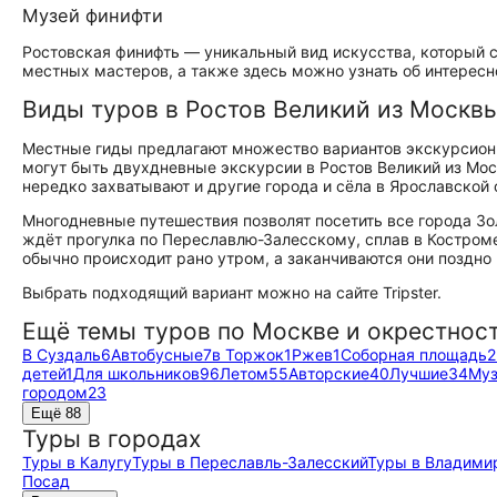
Музей финифти
Ростовская финифть — уникальный вид искусства, который 
местных мастеров, а также здесь можно узнать об интересн
Виды туров в Ростов Великий из Москв
Местные гиды предлагают множество вариантов экскурсионн
могут быть двухдневные экскурсии в Ростов Великий из Мо
нередко захватывают и другие города и сёла в Ярославской 
Многодневные путешествия позволят посетить все города Зо
ждёт прогулка по Переславлю-Залесскому, сплав в Костроме
обычно происходит рано утром, а заканчиваются они поздн
Выбрать подходящий вариант можно на сайте Tripster.
Ещё темы туров по Москве и окрестнос
В Суздаль
6
Автобусные
7
в Торжок
1
Ржев
1
Соборная площадь
2
детей
1
Для школьников
96
Летом
55
Авторские
40
Лучшие
34
Муз
городом
23
Ещё 88
Туры в городах
Туры в Калугу
Туры в Переславль-Залесский
Туры в Владими
Посад