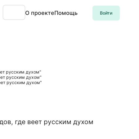
О проекте
Помощь
Войти
дов, где веет русским духом