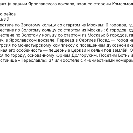
я» (в здании Ярославского вокзала, вход со стороны Комсомол
о рейса
ский
», в Ярославском вокзале. Переезд в Сергиев Посад — город н
курсия по монастырскому комплексу с посещением духовной а
ная его особенность — пещерные церкви и кельи под землёй. О
я по городу, основанному Юрием Долгоруким. Посетим Ботный 
остинице «Переславль» 3* или хостеле с 4–6-местными номера