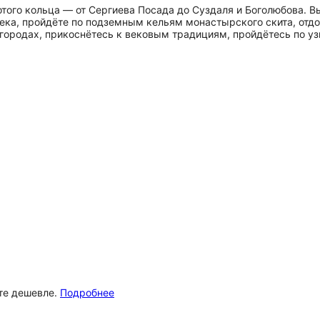
ого кольца — от Сергиева Посада до Суздаля и Боголюбова. В
века, пройдёте по подземным кельям монастырского скита, отдо
 городах, прикоснётесь к вековым традициям, пройдётесь по у
ёте дешевле.
Подробнее