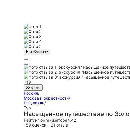
В избранное
+19
22 фото
Россия
/
Москва и окрестности
/
В Суздаль
/
Тур
Насыщенное путешествие по Золот
Рейтинг организатора
4,42
159 оценок
,
121 отзыв