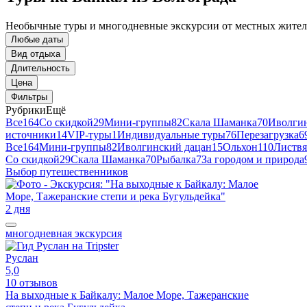
Необычные туры и многодневные экскурсии от местных жите
Любые даты
Вид отдыха
Длительность
Цена
Фильтры
Рубрики
Ещё
Все
164
Со скидкой
29
Мини-группы
82
Скала Шаманка
70
Иволгин
источники
14
VIP-туры
1
Индивидуальные туры
76
Перезагрузка
6
Все
164
Мини-группы
82
Иволгинский дацан
15
Ольхон
110
Листвя
Со скидкой
29
Скала Шаманка
70
Рыбалка
7
За городом и природа
Выбор путешественников
2 дня
многодневная экскурсия
Руслан
5,0
10 отзывов
На выходные к Байкалу: Малое Море, Тажеранские