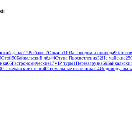
лей
ский дацан
15
Рыбалка
7
Ольхон
110
За городом и природа
90
Листв
9
Огой
50
Байкальский лёд
44
Ступа Просветления
32
На майские
25
нка
66
Гастрономические
17
VIP-туры
1
Перезагрузка
69
Байкальски
90
Тажеранские степи
40
Термальные источники
14
Индивидуальны