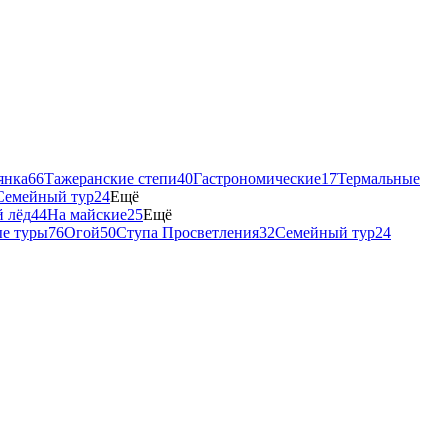
янка
66
Тажеранские степи
40
Гастрономические
17
Термальные
Семейный тур
24
Ещё
й лёд
44
На майские
25
Ещё
е туры
76
Огой
50
Ступа Просветления
32
Семейный тур
24