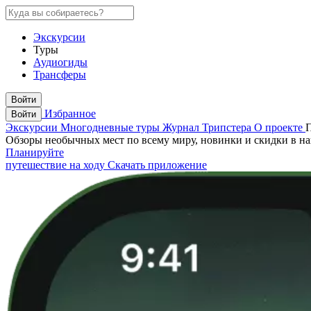
Экскурсии
Туры
Аудиогиды
Трансферы
Войти
Избранное
Войти
Экскурсии
Многодневные туры
Журнал Трипстера
О проекте
Обзоры необычных мест по всему миру, новинки и скидки в н
Планируйте
путешествие на ходу
Скачать приложение