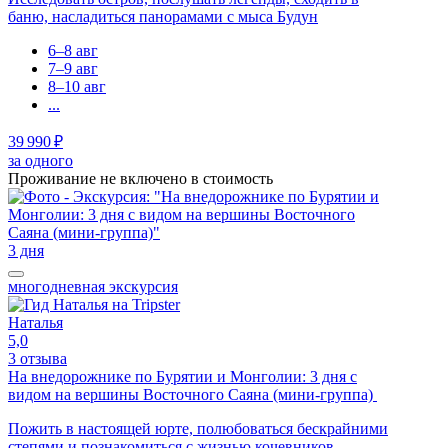
баню, насладиться панорамами с мыса Будун
6–8 авг
7–9 авг
8–10 авг
...
39 990 ₽
за одного
Проживание не включено в стоимость
3 дня
многодневная экскурсия
Наталья
5,0
3 отзыва
На внедорожнике по Бурятии и Монголии: 3 дня с
видом на вершины Восточного Саяна (мини-группа)
Пожить в настоящей юрте, полюбоваться бескрайними
степями и познакомиться с жизнью кочевников