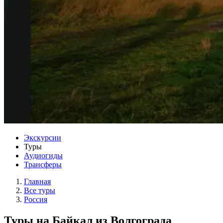
Экскурсии
Туры
Аудиогиды
Трансферы
Главная
Все туры
Россия
Туры на Байкал из Волгограда