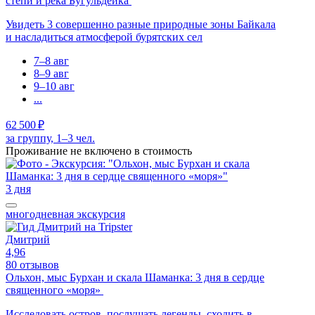
степи и река Бугульдейка
Увидеть 3 совершенно разные природные зоны Байкала
и насладиться атмосферой бурятских сел
7–8 авг
8–9 авг
9–10 авг
...
62 500 ₽
за группу, 1–3 чел.
Проживание не включено в стоимость
3 дня
многодневная экскурсия
Дмитрий
4,96
80 отзывов
Ольхон, мыс Бурхан и скала Шаманка: 3 дня в сердце
священного «моря»
Исследовать остров, послушать легенды, сходить в