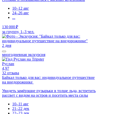
10–12 авг
24–26 авг
...
130 000 ₽
за группу, 1–3 чел.
2 дня
многодневная экскурсия
Руслан
4,97
32 отзыва
Байкал только для вас: индивидуальное путешествие
на внедорожнике
Увидеть замёрзшие пузырьки в толще льда, встретить
рассвет с видом на остров и посетить места силы
10–11 авг
21–22 дек
22–23 дек