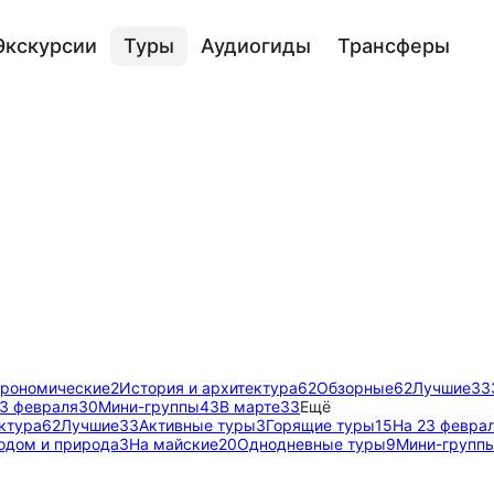
Экскурсии
Туры
Аудиогиды
Трансферы
трономические
2
История и архитектура
62
Обзорные
62
Лучшие
33
23 февраля
30
Мини-группы
43
В марте
33
Ещё
ктура
62
Лучшие
33
Активные туры
3
Горящие туры
15
На 23 февра
одом и природа
3
На майские
20
Однодневные туры
9
Мини-групп