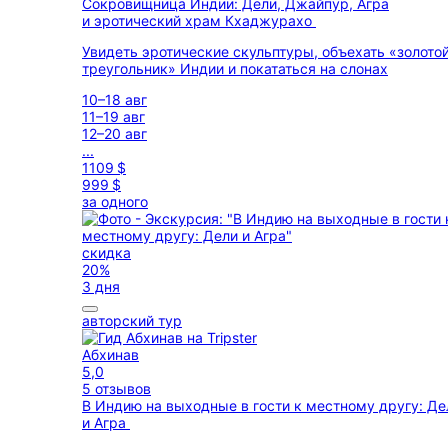
Сокровищница Индии: Дели, Джайпур, Агра
и эротический храм Кхаджурахо
Увидеть эротические скульптуры, объехать «золото
треугольник» Индии и покататься на слонах
10–18 авг
11–19 авг
12–20 авг
...
1109 $
999 $
за одного
скидка
20%
3 дня
авторский тур
Абхинав
5,0
5 отзывов
В Индию на выходные в гости к местному другу: Де
и Агра