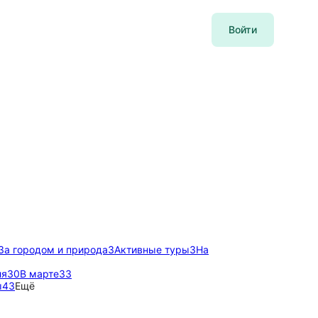
Войти
За городом и природа
3
Активные туры
3
На
ля
30
В марте
33
ы
43
Ещё