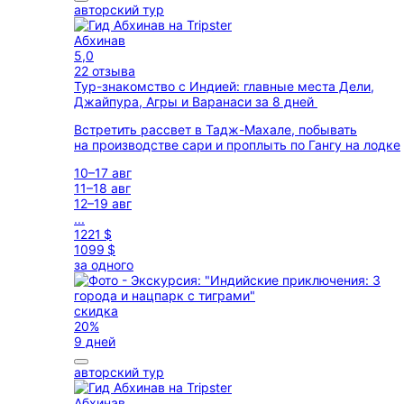
авторский тур
Абхинав
5,0
22 отзыва
Тур-знакомство с Индией: главные места Дели,
Джайпура, Агры и Варанаси за 8 дней
Встретить рассвет в Тадж-Махале, побывать
на производстве сари и проплыть по Гангу на лодке
10–17 авг
11–18 авг
12–19 авг
...
1221 $
1099 $
за одного
скидка
20%
9 дней
авторский тур
Абхинав