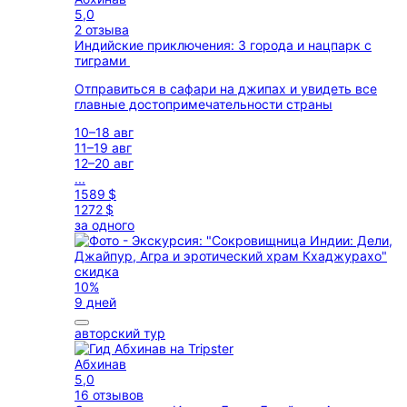
5,0
2 отзыва
Индийские приключения: 3 города и нацпарк с
тиграми
Отправиться в сафари на джипах и увидеть все
главные достопримечательности страны
10–18 авг
11–19 авг
12–20 авг
...
1589 $
1272 $
за одного
скидка
10%
9 дней
авторский тур
Абхинав
5,0
16 отзывов