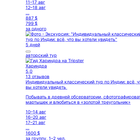
11–17 авг
12–18 авг
...
887 $
799 $
за одного
5 дней
авторский тур
Хариндра
5,0
13 отзывов
Индивидуальный классический тур по Индии: всё, ч
вы хотели увидеть
Побывать в древней обсерватории, сфотографирова
мартышек и влюбиться в «золотой треугольник»
10–14 авг
16–20 авг
17–21 авг
...
1600 $
за группу, 1–2 чел.