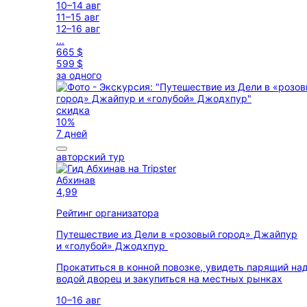
10–14 авг
11–15 авг
12–16 авг
...
665 $
599 $
за одного
скидка
10%
7 дней
авторский тур
Абхинав
4,99
Рейтинг организатора
Путешествие из Дели в «розовый город» Джайпур
и «голубой» Джодхпур
Прокатиться в конной повозке, увидеть парящий на
водой дворец и закупиться на местных рынках
10–16 авг