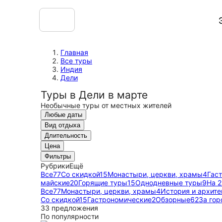
Главная
Все туры
Индия
Дели
Туры в Дели в марте
Необычные туры от местных жителей
Любые даты
Вид отдыха
Длительность
Цена
Фильтры
Рубрики
Ещё
Все
77
Со скидкой
15
Монастыри, церкви, храмы
4
Гас
майские
20
Горящие туры
15
Однодневные туры
9
На 
Все
77
Монастыри, церкви, храмы
4
История и архите
Со скидкой
15
Гастрономические
2
Обзорные
62
За гор
33 предложения
По популярности