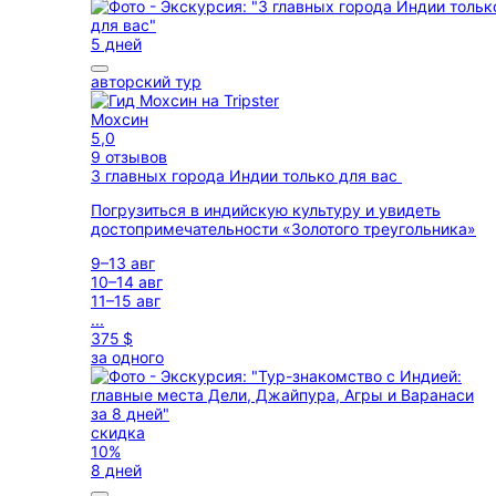
5 дней
авторский тур
Мохсин
5,0
9 отзывов
3 главных города Индии только для вас
Погрузиться в индийскую культуру и увидеть
достопримечательности «Золотого треугольника»
9–13 авг
10–14 авг
11–15 авг
...
375 $
за одного
скидка
10%
8 дней