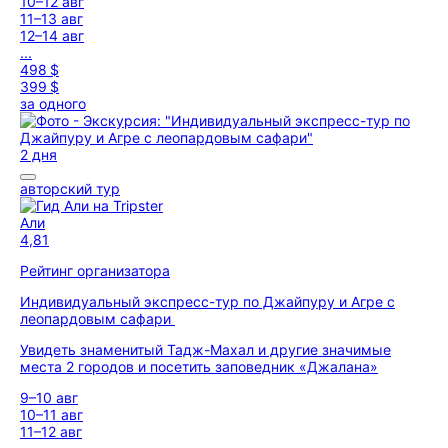
10–12 авг
11–13 авг
12–14 авг
...
498 $
399 $
за одного
2 дня
авторский тур
Али
4,81
Рейтинг организатора
Индивидуальный экспресс-тур по Джайпуру и Агре с
леопардовым сафари
Увидеть знаменитый Тадж-Махал и другие значимые
места 2 городов и посетить заповедник «Джалана»
9–10 авг
10–11 авг
11–12 авг