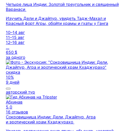
Четыре лица Индии: Золотой треугольник и священный
Варанаси
Изучить Дели и Джайпур, увидеть Тадж-Махал и
Красный форт Агры, обойти храмы и гхаты у Ганга
10–14 авг
11–15 авг
12–16 авг
...
650 $
за одного
скидка
10%
9 дней
авторский тур
Абхинав
5,0
16 отзывов
Сокровищница Индии: Дели, Джайпур, Агра
и эротический храм Кхаджурахо
Увидеть эротические скульптуры, объехать «золотой