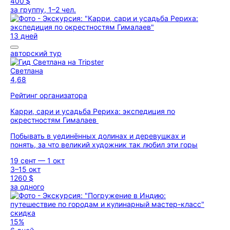
400 $
за группу, 1–2 чел.
13 дней
авторский тур
Светлана
4,68
Рейтинг организатора
Карри, сари и усадьба Рериха: экспедиция по
окрестностям Гималаев
Побывать в уединённых долинах и деревушках и
понять, за что великий художник так любил эти горы
19 сент — 1 окт
3–15 окт
1260 $
за одного
скидка
15%