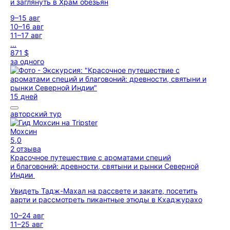
и заглянуть в Храм обезьян
9–15 авг
10–16 авг
11–17 авг
...
871 $
за одного
15 дней
авторский тур
Мохсин
5,0
2 отзыва
Красочное путешествие с ароматами специй
и благовоний: древности, святыни и рынки Северной
Индии
Увидеть Тадж-Махал на рассвете и закате, посетить
аарти и рассмотреть пикантные этюды в Кхаджурахо
10–24 авг
11–25 авг