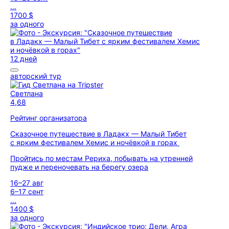
...
1700 $
за одного
12 дней
авторский тур
Светлана
4,68
Рейтинг организатора
Сказочное путешествие в Ладакх — Малый Тибет
с ярким фестивалем Хемис и ночёвкой в горах
Пройтись по местам Рериха, побывать на утренней
пудже и переночевать на берегу озера
16–27 авг
6–17 сент
...
1400 $
за одного