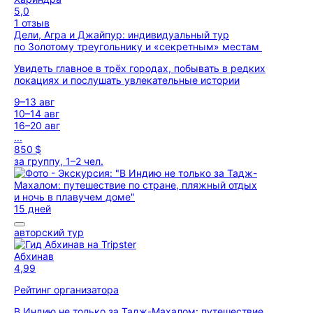
5,0
1 отзыв
Дели, Агра и Джайпур: индивидуальный тур
по Золотому треугольнику и «секретным» местам
Увидеть главное в трёх городах, побывать в редких
локациях и послушать увлекательные истории
9–13 авг
10–14 авг
16–20 авг
...
850 $
за группу, 1–2 чел.
15 дней
авторский тур
Абхинав
4,99
Рейтинг организатора
В Индию не только за Тадж-Махалом: путешествие