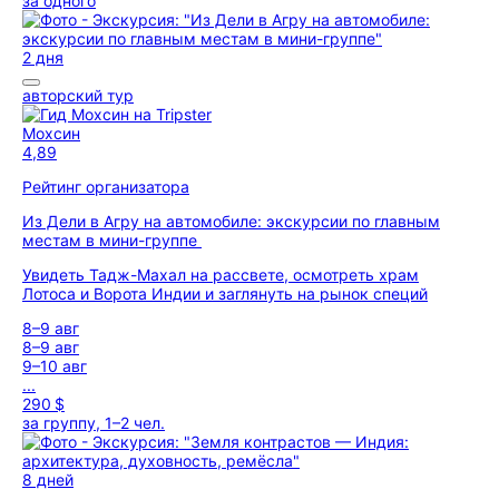
за одного
2 дня
авторский тур
Мохсин
4,89
Рейтинг организатора
Из Дели в Агру на автомобиле: экскурсии по главным
местам в мини-группе
Увидеть Тадж-Махал на рассвете, осмотреть храм
Лотоса и Ворота Индии и заглянуть на рынок специй
8–9 авг
8–9 авг
9–10 авг
...
290 $
за группу, 1–2 чел.
8 дней