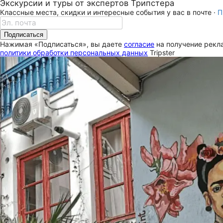
Экскурсии и туры от экспертов Трипстера
Классные места, скидки и интересные события у вас в почте ·
П
Подписаться
Нажимая «Подписаться», вы даете
согласие
на получение рекла
политики обработки персональных данных
Tripster