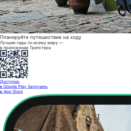
Планируйте путешествие на ходу
Лучшие гиды по всему миру —
в приложении Трипстера
Доступно
в Google Play
Загрузить
в App Store