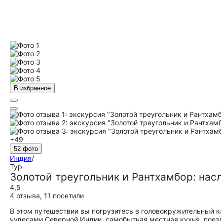
В избранное
+49
52 фото
Индия
/
Тур
Золотой треугольник и Рантхамбор: нас
4,5
4 отзыва
,
11 посетили
В этом путешествии вы погрузитесь в головокружительный к
чудесами Северной Индии, самобытная местная кухня, поез