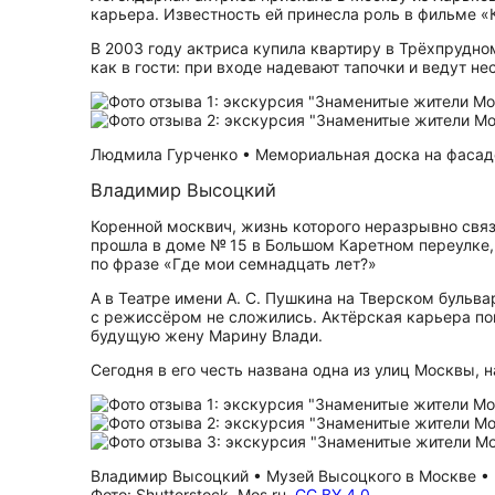
карьера. Известность ей принесла роль в фильме «
В 2003 году актриса купила квартиру в Трёхпрудном
как в гости: при входе надевают тапочки и ведут н
Людмила Гурченко • Мемориальная доска на фасаде
Владимир Высоцкий
Коренной москвич, жизнь которого неразрывно связа
прошла в доме № 15 в Большом Каретном переулке, 
по фразе «Где мои семнадцать лет?»
А в Театре имени А. С. Пушкина на Тверском бульва
с режиссёром не сложились. Актёрская карьера пош
будущую жену Марину Влади.
Сегодня в его честь названа одна из улиц Москвы,
Владимир Высоцкий • Музей Высоцкого в Москве • 
Фото: Shutterstock, Mos.ru,
CC BY 4.0