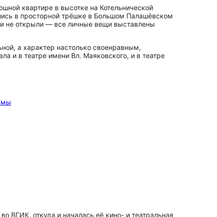
ошной квартире в высотке на Котельнической
ились в просторной трёшке в Большом Палашёвском
к и не открыли — все личные вещи выставлены
ьной, а характер настолько своенравным,
ла и в театре имени Вл. Маяковского, и в театре
амы
во ВГИК, откуда и началась её кино- и театральная