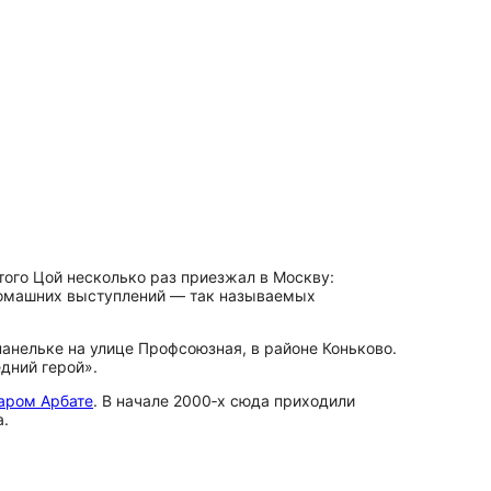
того Цой несколько раз приезжал в Москву:
 домашних выступлений — так называемых
панельке на улице Профсоюзная, в районе Коньково.
дний герой».
аром Арбате
. В начале 2000‑х сюда приходили
а.