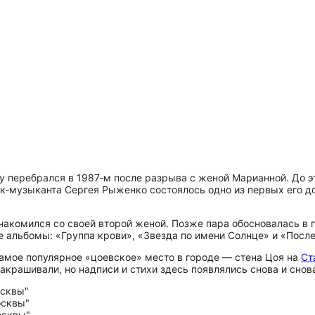
ицу перебрался в 1987‑м после разрыва с женой Марианной. До э
рок‑музыканта Сергея Рыженко состоялось одно из первых его
накомился со своей второй женой. Позже пара обосновалась в 
е альбомы: «Группа крови», «Звезда по имени Солнце» и «После
самое популярное «цоевское» место в городе — стена Цоя на
Ст
акрашивали, но надписи и стихи здесь появлялись снова и снов