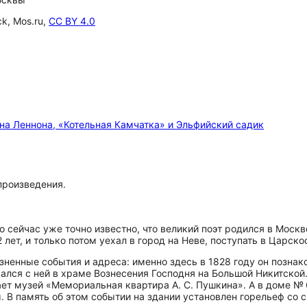
k, Mos.ru,
CC BY 4.0
а Леннона, «Котельная Камчатка» и Эльфийский садик
 произведения.
о сейчас уже точно известно, что великий поэт родился в Москв
лет, и только потом уехал в город на Неве, поступать в Царско
енные события и адреса: именно здесь в 1828 году он познако
чался с ней в храме Вознесения Господня на Большой Никитской
ает музей «Мемориальная квартира А. С. Пушкина». А в доме 
В память об этом событии на здании установлен горельеф со с