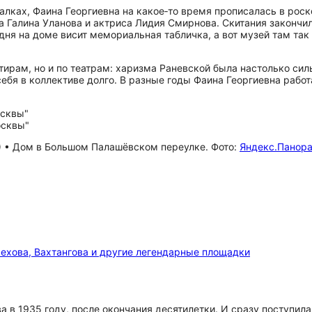
алках, Фаина Георгиевна на какое‑то время прописалась в роск
на Галина Уланова и актриса Лидия Смирнова. Скитания законч
одня на доме висит мемориальная табличка, а вот музей там та
тирам, но и по театрам: харизма Раневской была настолько сил
ебя в коллективе долго. В разные годы Фаина Георгиевна работа
9) • Дом в Большом Палашёвском переулке. Фото:
Яндекс.Панор
ехова, Вахтангова и другие легендарные площадки
 в 1935 году, после окончания десятилетки. И сразу поступила 