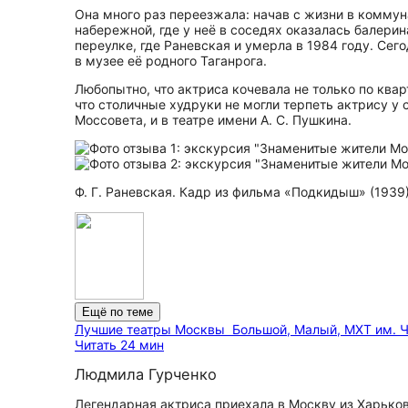
Она много раз переезжала: начав с жизни в коммун
набережной, где у неё в соседях оказалась балери
переулке, где Раневская и умерла в 1984 году. Сег
в музее её родного Таганрога.
Любопытно, что актриса кочевала не только по квар
что столичные худруки не могли терпеть актрису у с
Моссовета, и в театре имени А. С. Пушкина.
Ф. Г. Раневская. Кадр из фильма «Подкидыш» (193
Ещё по теме
Лучшие театры Москвы
Большой, Малый, МХТ им. Ч
Читать 24 мин
Людмила Гурченко
Легендарная актриса приехала в Москву из Харькова