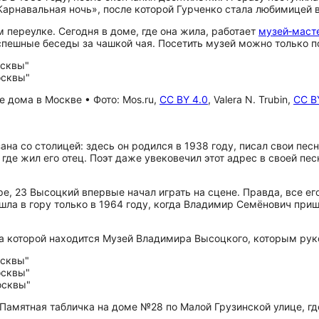
Карнавальная ночь», после которой Гурченко стала любимицей 
 переулке. Сегодня в доме, где она жила, работает
музей‑маст
еспешные беседы за чашкой чая. Посетить музей можно только п
 дома в Москве • Фото: Mos.ru,
CC BY 4.0
, Valera N. Trubin,
CC B
на со столицей: здесь он родился в 1938 году, писал свои песн
где жил его отец. Поэт даже увековечил этот адрес в своей пе
ре, 23 Высоцкий впервые начал играть на сцене. Правда, все е
ла в гору только в 1964 году, когда Владимир Семёнович пришё
 на которой находится Музей Владимира Высоцкого, которым рук
Памятная табличка на доме №28 по Малой Грузинской улице, г