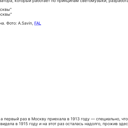
езатора, который работает по принципам светомузыки, разрабо
а. Фото: A.Savin,
FAL
, а первый раз в Москву приехала в 1913 году — специально, чт
увидела в 1915 году и на этот раз осталась надолго, прожив зде