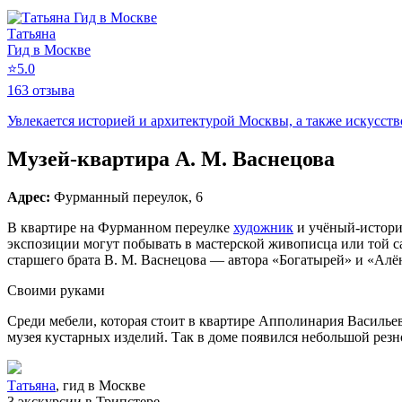
Татьяна
Гид в Москве
⭐
5.0
163 отзыва
Увлекается историей и архитектурой Москвы, а также искусств
Музей‑квартира А. М. Васнецова
Адрес:
Фурманный переулок, 6
В квартире на Фурманном переулке
художник
и учёный‑историк
экспозиции могут побывать в мастерской живописца или той са
старшего брата В. М. Васнецова — автора «Богатырей» и «Ал
Своими руками
Среди мебели, которая стоит в квартире Апполинария Васильев
музея кустарных изделий. Так в доме появился небольшой резно
Татьяна
, гид в Москве
3 экскурсии в Трипстере