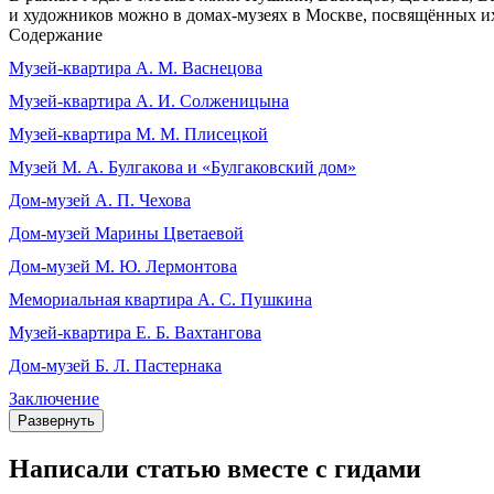
и художников можно в домах-музеях в Москве, посвящённых и
Содержание
Музей‑квартира А. М. Васнецова
Музей‑квартира А. И. Солженицына
Музей‑квартира М. М. Плисецкой
Музей М. А. Булгакова и «Булгаковский дом»
Дом‑музей А. П. Чехова
Дом‑музей Марины Цветаевой
Дом‑музей М. Ю. Лермонтова
Мемориальная квартира А. С. Пушкина
Музей‑квартира Е. Б. Вахтангова
Дом‑музей Б. Л. Пастернака
Заключение
Развернуть
Написали статью вместе с гидами