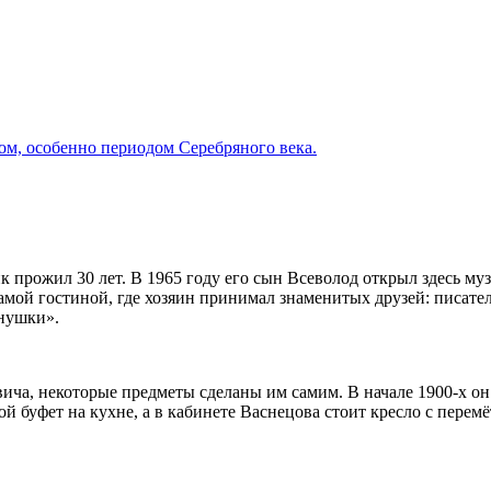
ом, особенно периодом Серебряного века.
 прожил 30 лет. В 1965 году его сын Всеволод открыл здесь муз
мой гостиной, где хозяин принимал знаменитых друзей: писателя
ёнушки».
ича, некоторые предметы сделаны им самим. В начале 1900‑х он
й буфет на кухне, а в кабинете Васнецова стоит кресло с перем