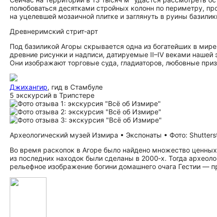
полюбоваться десятками стройных колонн по периметру, п
на уцелевшей мозаичной плитке и заглянуть в руины базилик
Древнеримский стрит‑арт
Под базиликой Агоры скрывается одна из богатейших в мире
древние рисунки и надписи, датируемые II–IV веками нашей
Они изображают торговые суда, гладиаторов, любовные приз
Джихангир
, гид в Стамбуле
5 экскурсий в Трипстере
Археологический музей Измира • Экспонаты • Фото: Shutters
Во время раскопок в Агоре было найдено множество ценных
из последних находок были сделаны в 2000‑х. Тогда археол
рельефное изображение богини домашнего очага Гестии — пр