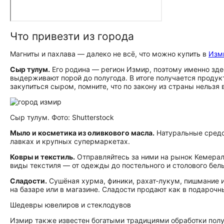
Что привезти из города
Магниты и пахлава — далеко не всё, что можно купить в
Изм
Сыр тулум.
Его родина — регион Измир, поэтому именно зде
выдерживают порой до полугода. В итоге получается продук
закупиться сыром, помните, что по закону из страны нельз
Сыр тулум. Фото: Shutterstock
Мыло и косметика из оливкового масла.
Натуральные средст
лавках и крупных супермаркетах.
Ковры и текстиль.
Отправляйтесь за ними на рынок Кемерал
виды текстиля — от одежды до постельного и столового бель
Сладости.
Сушёная хурма, финики, рахат‑лукум, пишмание 
на базаре или в магазине. Сладости продают как в подарочны
Шедевры ювелиров и стеклодувов
Измир также известен богатыми традициями обработки пол