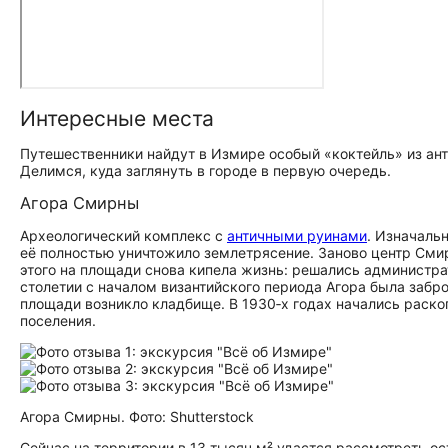
Интересные места
Путешественники найдут в Измире особый «коктейль» из ан
Делимся, куда заглянуть в городе в первую очередь.
Агора Смирны
Археологический комплекс с
античными руинами
. Изначальн
её полностью уничтожило землетрясение. Заново центр Сми
этого на площади снова кипела жизнь: решались администрат
столетии с началом византийского периода Агора была забро
площади возникло кладбище. В 1930‑х годах начались раско
поселения.
Агора Смирны. Фото: Shutterstock
Сейчас на территории в 13 тысяч м² удастся рассмотреть о