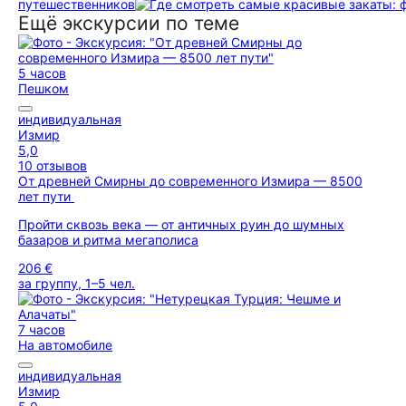
путешественников
Ещё экскурсии по теме
5 часов
Пешком
индивидуальная
Измир
5,0
10 отзывов
От древней Смирны до современного Измира — 8500
лет пути
Пройти сквозь века — от античных руин до шумных
базаров и ритма мегаполиса
206 €
за группу, 1–5 чел.
7 часов
На автомобиле
индивидуальная
Измир