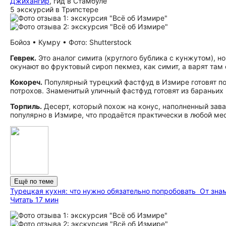
Джихангир
, гид в Стамбуле
5 экскурсий в Трипстере
Бойоз • Кумру • Фото: Shutterstock
Геврек.
Это аналог симита (круглого бублика с кунжутом), н
окунают во фруктовый сироп пекмез, как симит, а варят там
Кокореч.
Популярный турецкий фастфуд в Измире готовят по
потрохов. Знаменитый уличный фастфуд готовят из бараньих 
Торпиль.
Десерт, который похож на конус, наполненный зав
популярно в Измире, что продаётся практически в любой ме
Ещё по теме
Турецкая кухня: что нужно обязательно попробовать
От зна
Читать 17 мин