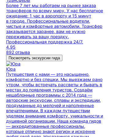
Трансферы
Более 7 лет мы работаем на рынке заказа
трансферов по всему миру. У нас бесплатное
ожидание: 1 час в аэропорту и 15 минут
в городе. Профессиональные водители,
чистые и комфортные автомобили. Трансфер
заказывается заранее, вам не нужно
переживать за вашу поездку.
Профессиональная поддержка 24/7.
4.95
892 отзыва
Посмотреть экскурсии гида
Юра
Путешествия с нами — это насыщенно,
комфортно и без спешки. Мы выезжаем рано
утром, чтобы встречать рассветы и бывать в
местах до появления туристов. Создаём
нешаблонные программы с 2014 года —
авторские экскурсии, сплавы и экспедиции,
продуманные до мелочей и наполненные
впечатлениями. В каждом путешествии
уделяем внимание комфорту, уникальности и
душевной организации. Наша команда гидов
— аккредитованные профессионалы,
которые отлично знают регион и искренне
любят своё дело. Насладимся каждым