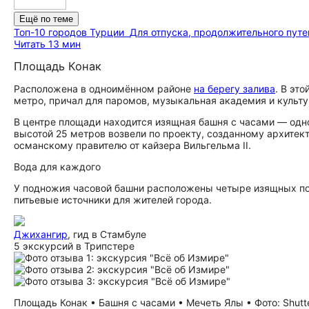
Ещё по теме
Топ-10 городов Турции
Для отпуска, продолжительного пут
Читать 13 мин
Площадь Конак
Расположена в одноимённом районе
на берегу залива
. В эт
метро, причал для паромов, музыкальная академия и культу
В центре площади находится изящная башня с часами — одн
высотой 25 метров возвели по проекту, созданному архите
османскому правителю от кайзера Вильгельма II.
Вода для каждого
У подножия часовой башни расположены четыре изящных по
питьевые источники для жителей города.
Джихангир
, гид в Стамбуле
5 экскурсий в Трипстере
Площадь Конак • Башня с часами • Мечеть Ялы • Фото: Shutt