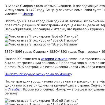
В IV веке Смирна стала частью Византии. В последующие ст
и генуэзцев. В 1422 году Смирну захватил османский султан
именем —
Измир
.
Вплоть до XIX века город был одним из важнейших экономиче
правители разрешили иностранным купцам вести дела на т
Великобритании, Голландии и Италии, что привело к бурному
1860–1866 годы. Смирна • 1880–1890 годы. Порт города • 1
Начало XX столетия в
истории Измира
связано с трагически
был занят греческими войсками. Через три года в него вошл
а почти 70% застройки в исторической части Измира уничто
Выбрать обзорную экскурсию по Измиру
После трагедии город начали отстраивать и расширять: в н
до сих пор остаётся одним из крупнейших в стране. Сейчас 
и
Стамбул
. Кроме того, сейчас Измир — это ещё и популяр
региона.