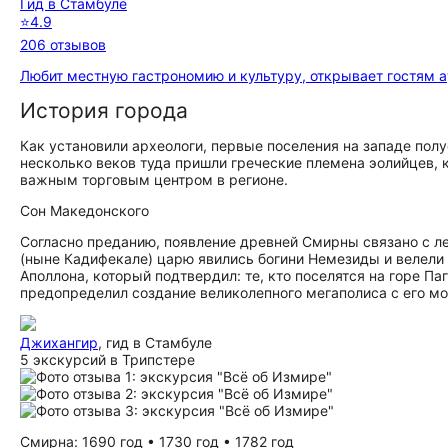
Гид в Стамбуле
⭐
4.9
206 отзывов
Любит местную гастрономию и культуру, открывает гостям 
История города
Как установили археологи, первые поселения на западе полуо
несколько веков туда пришли греческие племена эолийцев,
важным торговым центром в регионе.
Сон Македонского
Согласно преданию, появление древней Смирны связано с л
(ныне Кадифекале) царю явились богини Немезиды и велели 
Аполлона, который подтвердил: те, кто поселятся на горе П
предопределил создание великолепного мегаполиса с его м
Джихангир
, гид в Стамбуле
5 экскурсий в Трипстере
Смирна: 1690 год • 1730 год • 1782 год