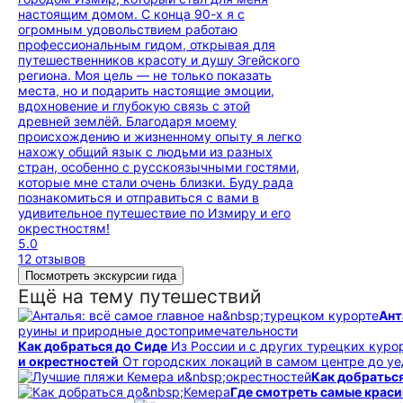
настоящим домом. С конца 90-х я с
огромным удовольствием работаю
профессиональным гидом, открывая для
путешественников красоту и душу Эгейского
региона. Моя цель — не только показать
места, но и подарить настоящие эмоции,
вдохновение и глубокую связь с этой
древней землёй. Благодаря моему
происхождению и жизненному опыту я легко
нахожу общий язык с людьми из разных
стран, особенно с русскоязычными гостями,
которые мне стали очень близки. Буду рада
познакомиться и отправиться с вами в
удивительное путешествие по Измиру и его
окрестностям!
5.0
12 отзывов
Посмотреть экскурсии гида
Ещё на тему путешествий
Ант
руины и природные до­сто­при­ме­ча­тель­но­сти
Как добраться до Сиде
Из России и с других турецких куро
и окрестностей
От городских локаций в самом центре до у
Как добратьс
Где смотреть самые краси