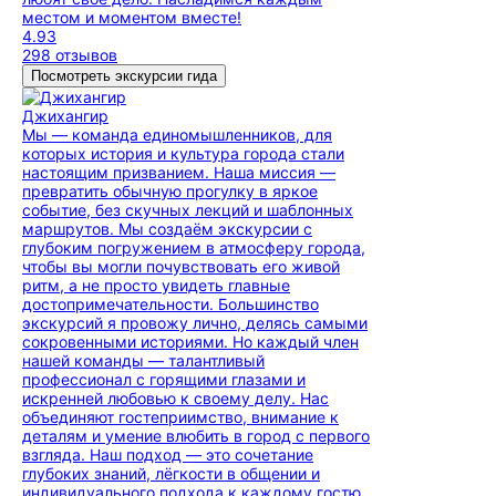
местом и моментом вместе!
4.93
298 отзывов
Посмотреть экскурсии гида
Джихангир
Мы — команда единомышленников, для
которых история и культура города стали
настоящим призванием. Наша миссия —
превратить обычную прогулку в яркое
событие, без скучных лекций и шаблонных
маршрутов. Мы создаём экскурсии с
глубоким погружением в атмосферу города,
чтобы вы могли почувствовать его живой
ритм, а не просто увидеть главные
достопримечательности. Большинство
экскурсий я провожу лично, делясь самыми
сокровенными историями. Но каждый член
нашей команды — талантливый
профессионал с горящими глазами и
искренней любовью к своему делу. Нас
объединяют гостеприимство, внимание к
деталям и умение влюбить в город с первого
взгляда. Наш подход — это сочетание
глубоких знаний, лёгкости в общении и
индивидуального подхода к каждому гостю.