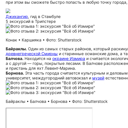
при этом вы сможете быстро попасть в любую точку города, 
Джихангир
, гид в Стамбуле
5 экскурсий в Трипстере
Конак • Каршияка • Фото: Shutterstock
Байраклы.
Один из самых старых районов, который раскину
древнегреческой Смирны
и старинные османские дома, а та
Балчова.
Находится на
окраине Измира
и считается экологи
а с другой — горы, покрытые лесами. В Балчове расположе
и пристань для яхт Левент‑Марина.
Борнова.
Эта часть города считается культурным и деловым 
университет, междугородний автовокзал и
музей
естественн
Байраклы • Балчова • Борнова • Фото: Shutterstock