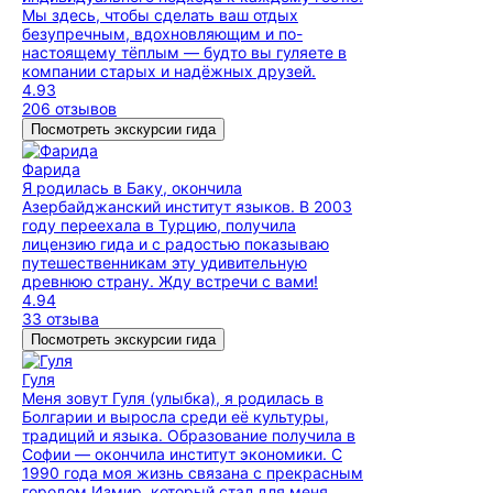
Мы здесь, чтобы сделать ваш отдых
безупречным, вдохновляющим и по-
настоящему тёплым — будто вы гуляете в
компании старых и надёжных друзей.
4.93
206 отзывов
Посмотреть экскурсии гида
Фарида
Я родилась в Баку, окончила
Азербайджанский институт языков. В 2003
году переехала в Турцию, получила
лицензию гида и с радостью показываю
путешественникам эту удивительную
древнюю страну. Жду встречи с вами!
4.94
33 отзыва
Посмотреть экскурсии гида
Гуля
Меня зовут Гуля (улыбка), я родилась в
Болгарии и выросла среди её культуры,
традиций и языка. Образование получила в
Софии — окончила институт экономики. С
1990 года моя жизнь связана с прекрасным
городом Измир, который стал для меня