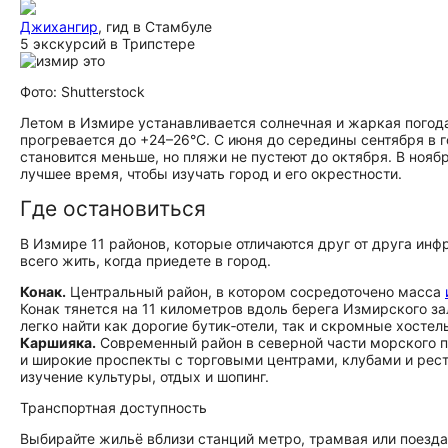
Джихангир
, гид в Стамбуле
5 экскурсий в Трипстере
Фото: Shutterstock
Летом в Измире устанавливается солнечная и жаркая погод
прогревается до +24–26°С. С июня до середины сентября в 
становится меньше, но пляжи не пустеют до октября. В нояб
лучшее время, чтобы изучать город и его окрестности.
Где остановиться
В Измире 11 районов, которые отличаются друг от друга ин
всего жить, когда приедете в город.
Конак.
Центральный район, в котором сосредоточено масса
Конак тянется на 11 километров вдоль берега Измирского за
легко найти как дорогие бутик‑отели, так и скромные хостел
Каршияка.
Современный район в северной части морского п
и широкие проспекты с торговыми центрами, клубами и рест
изучение культуры, отдых и шопинг.
Транспортная доступность
Выбирайте жильё вблизи станций метро, трамвая или поезда 