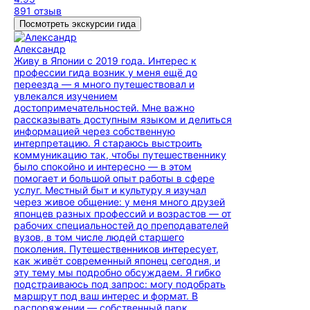
891 отзыв
Посмотреть экскурсии гида
Александр
Живу в Японии с 2019 года. Интерес к
профессии гида возник у меня ещё до
переезда — я много путешествовал и
увлекался изучением
достопримечательностей. Мне важно
рассказывать доступным языком и делиться
информацией через собственную
интерпретацию. Я стараюсь выстроить
коммуникацию так, чтобы путешественнику
было спокойно и интересно — в этом
помогает и большой опыт работы в сфере
услуг. Местный быт и культуру я изучал
через живое общение: у меня много друзей
японцев разных профессий и возрастов — от
рабочих специальностей до преподавателей
вузов, в том числе людей старшего
поколения. Путешественников интересует,
как живёт современный японец сегодня, и
эту тему мы подробно обсуждаем. Я гибко
подстраиваюсь под запрос: могу подобрать
маршрут под ваш интерес и формат. В
распоряжении — собственный парк