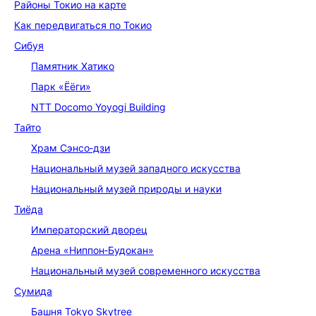
Районы Токио на карте
Как передвигаться по Токио
Сибуя
Памятник Хатико
Парк «Ёёги»
NTT Docomo Yoyogi Building
Тайто
Храм Сэнсо‑дзи
Национальный музей западного искусства
Национальный музей природы и науки
Тиёда
Императорский дворец
Арена «Ниппон‑Будокан»
Национальный музей современного искусства
Сумида
Башня Tokyo Skytree