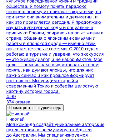
культура повседневной жизни и традиции
общества. Я помогу понять парадокс
японцев: почему их считают закрытыми, но
при этом они внимательны и деликатны, и
как это проявляется сегодня. Я продолжаю
изучать культурные коды и социальные
привычки Японии, опираясь на опыт жизни в
стране, общения с японскими семьями и
работы в японской среде — именно этим
опытом я делюсь с гостями. С 2010 года я
работаю в туризме и уверена, что экскурсия
— это живой диалог, а не набор фактов. Моя
цель — помочь вам почувствовать страну:
понять, как думают японцы, что для них
важно сейчас и как прошлое формирует
настоящее. Мы увидим старый и
современный Токио и соберём целостную
картину истории города.
4.99
374 отзыва
Посмотреть экскурсии гида
Николай
Моя команда создаёт уникальные авторские
путешествия по всему миру: от Адыгеи
до Австралии. Мы специализируемся