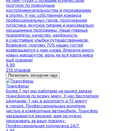
на лайт-турах с большим количеством
прогулок по природным
достопримечательностям и проживанием
в отелях. У нас собственная команда
профессиональных гидов, продуманная
логистика, вкусное питание и максимально
насыщенные программы. Наши главные
приоритеты: качество, надёжность
и счастливые улыбки путешественников.
Возможно, поэтому 70% наших гостей
возвращаются к нам снова. Впереди много
новых маршрутов, ведь не вся карта мира
ещё освоена!
4.99
219 отзывов
Посмотреть экскурсии гида
Трансферы
Более 7 лет мы работаем на рынке заказа
трансферов по всему миру. У нас бесплатное
ожидание: 1 час в аэропорту и 15 минут
в городе. Профессиональные водители,
чистые и комфортные автомобили. Трансфер
заказывается заранее, вам не нужно
переживать за вашу поездку.
Профессиональная поддержка 24/7.
4.95