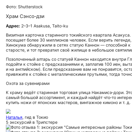
Фото: Shutterstock
Храм Сэнсо‑дзи
Адрес:
2–3–1 Asakusa, Taito-ku
Визитная карточка старинного токийского квартала Асакуса.
посещает более 30 миллионов человек. Если верить легенде
Хинокума обнаружили в сетях статую Каннон — способной к
старосте, и тот превратил своё жилище в небольшое святили
Позолоченный алтарь со статуей Каннон находится внутри Гл
подойти к стойке с предсказаниями и, заплатив 100 иен, в
и на английском). Если предсказание вам не понравится, ост
привяжите к стойке с металлическими прутьями, тогда точно
Охота за сувенирами
К храму ведёт старинная торговая улица Накамисэ‑дори. Это
самый большой ассортимент, и каждый найдёт что‑то интере
купить ножи от японских мастеров, винтажное кимоно и т. д
Наталья
, гид в Токио
5 экскурсий в Трипстере