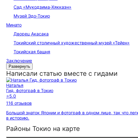
Сад «Мукодзима-Хяккаэн»
Музей Эдо‑Токио
Минато
Дворец Акасака
Токийский столичный художественный музей «Тейен»
Токийская башня
Заключение
Развернуть
Написали статью вместе с гидами
Наталья
Гид, фотограф в Токио
⭐
5.0
116 отзывов
Большой знаток Японии и фотограф в одном лице, так что ле
в историю.
Районы Токио на карте