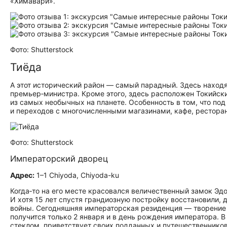
«Химавари».
Фото: Shutterstock
Тиёда
А этот исторический район — самый парадный. Здесь наход
премьер‑министра. Кроме этого, здесь расположен Токийс
из самых необычных на планете. Особенность в том, что по
и переходов с многочисленными магазинами, кафе, рестора
Фото: Shutterstock
Императорский дворец
Адрес:
1–1 Chiyoda, Chiyoda-ku
Когда‑то на его месте красовался величественный замок Эд
И хотя 15 лет спустя грандиозную постройку восстановили,
войны. Сегодняшняя императорская резиденция — творение 
получится только 2 января и в день рождения императора. 
стеклом, приветствует своих подданных и путешественников