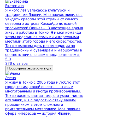
Екатерина
Я много лет увлекаюсь культурой и
традициями Японии. Мне посчастливилось
увидеть красоты этой страны от самого
северного острова Хоккайдо до южной
тропической Окинавы. В настоящее время
живу и работаю в Токио. Я и моя команда
хотим поделиться самыми интересными
местами этого города и его окрестностей.
Также сможем дать рекомендации по
традиционным сувенирам и маршрутам в
соответствии с вашими предпочтениями.
5.0
376 отзывов
Посмотреть экскурсии гида
Элена
Я живу в Токио с 2005 года и люблю этот
город таким, какой он есть — живым,
многогранным и иногда противоречивым.
Токио раскрывается тем, кто умеет читать
его знаки, и я с радостью стану вашим
проводником в этом сложном и
притягательном мегаполисе. Моя главная
сфера интересов — история Японии,