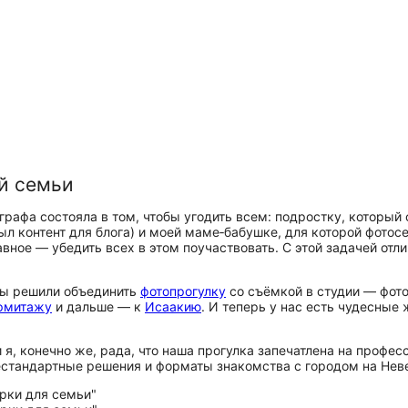
ей семьи
ографа состояла в том, чтобы угодить всем: подростку, который
л контент для блога) и моей маме‑бабушке, для которой фотос
вное — убедить всех в этом поучаствовать. С этой задачей отл
Мы решили объединить
фотопрогулку
со съёмкой в студии — фото
рмитажу
и дальше — к
Исаакию
. И теперь у нас есть чудесные
 и я, конечно же, рада, что наша прогулка запечатлена на проф
естандартные решения и форматы знакомства с городом на Нев