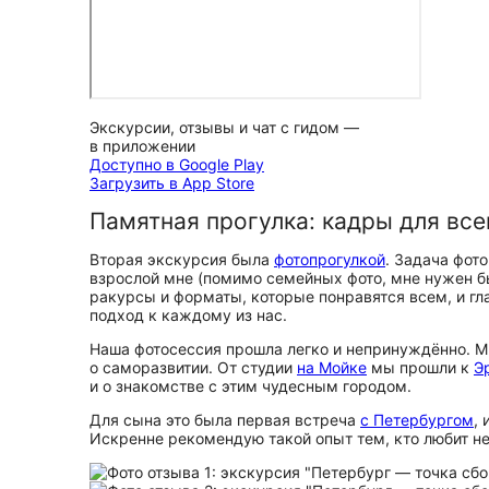
Экскурсии, отзывы и чат с гидом —
в приложении
Доступно в Google Play
Загрузить в App Store
Памятная прогулка: кадры для вс
Вторая экскурсия была
фотопрогулкой
. Задача фот
взрослой мне (помимо семейных фото, мне нужен бы
ракурсы и форматы, которые понравятся всем, и гла
подход к каждому из нас.
Наша фотосессия прошла легко и непринуждённо. 
о саморазвитии. От студии
на Мойке
мы прошли к
Э
и о знакомстве с этим чудесным городом.
Для сына это была первая встреча
с Петербургом
,
Искренне рекомендую такой опыт тем, кто любит н