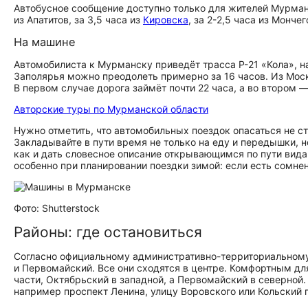
Автобусное сообщение доступно только для жителей Мурманс
из Апатитов, за 3,5 часа из
Кировска
, за 2-2,5 часа из Монче
На машине
Автомобилиста к Мурманску приведёт трасса Р-21 «Кола», н
Заполярья можно преодолеть примерно за 16 часов. Из Моск
В первом случае дорога займёт почти 22 часа, а во втором —
Авторские туры по Мурманской области
Нужно отметить, что автомобильных поездок опасаться не ст
Закладывайте в пути время не только на еду и передышки, но
как и дать словесное описание открывающимся по пути вида
особенно при планировании поездки зимой: если есть сомне
Фото: Shutterstock
Районы: где остановиться
Согласно официальному административно-территориальному 
и Первомайский. Все они сходятся в центре. Комфортным д
части, Октябрьский в западной, а Первомайский в северной
например проспект Ленина, улицу Воровского или Кольский 