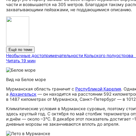
части и возвышается на 305 метров. Благодаря такому ра
захватывающими пейзажами, не поддающимися описанию.
Ещё по теме
Необычные до­сто­при­ме­ча­тель­но­сти Кольского полуострова
Читать 19 мин
Вид на Белое море
Мурманская область граничит с
Республикой Карелия
. Одна
а
Архангельск
— он находится на расстоянии 592 километро
в 1487 километрах от Мурманска, Санкт-Петербург — в 1012
Климатические условия в Мурманске суровые, поэтому стоит
здесь круглый год. С октября по май столбик термометра о
и днём — около –3°C. В декабре этот показатель достигает –
дневные морозы не заканчиваются вплоть до апреля.