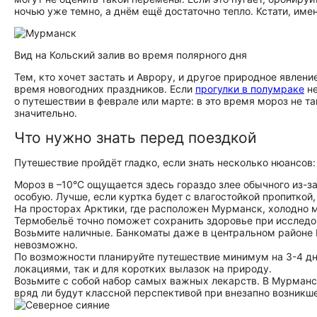
ночью уже темно, а днём ещё достаточно тепло. Кстати, име
Вид на Кольский залив во время полярного дня
Тем, кто хочет застать и Аврору, и другое природное явлени
время новогодних праздников. Если
прогулки в полумраке
не
о путешествии в феврале или марте: в это время мороз не т
значительно.
Что нужно знать перед поездкой
Путешествие пройдёт гладко, если знать несколько нюансов:
Мороз в –10°C ощущается здесь гораздо злее обычного из-з
особую. Лучше, если куртка будет с влагостойкой пропиткой,
На просторах Арктики, где расположен Мурманск, холодно 
Термобельё точно поможет сохранить здоровье при исследо
Возьмите наличные. Банкоматы даже в центральном районе М
невозможно.
По возможности планируйте путешествие минимум на 3-4 дня
локациями, так и для коротких вылазок на природу.
Возьмите с собой набор самых важных лекарств. В Мурманск
вряд ли будут классной перспективой при внезапно возникш