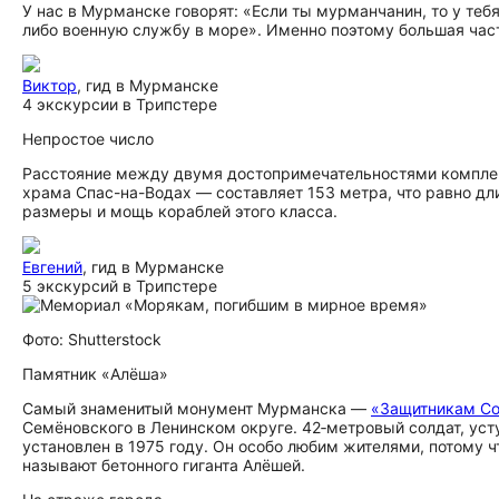
У нас в Мурманске говорят: «Если ты мурманчанин, то у теб
либо военную службу в море». Именно поэтому большая час
Виктор
, гид в Мурманске
4 экскурсии в Трипстере
Непростое число
Расстояние между двумя до­сто­при­ме­ча­тель­но­стями ком
храма Спас-на-Водах — составляет 153 метра, что равно дл
размеры и мощь кораблей этого класса.
Евгений
, гид в Мурманске
5 экскурсий в Трипстере
Фото: Shutterstock
Памятник «Алёша»
Самый знаменитый монумент Мурманска —
«Защитникам Со
Семёновского в Ленинском округе. 42‑метровый солдат, ус
установлен в 1975 году. Он особо любим жителями, потому 
называют бетонного гиганта Алёшей.