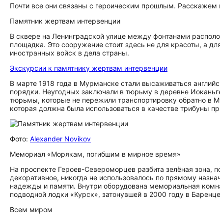
Почти все они связаны с героическим прошлым. Расскажем к
Памятник жертвам интервенции
В сквере на Ленинградской улице между фонтанами располо
площадка. Это сооружение стоит здесь не для красоты, а д
иностранных войск в дела страны.
Экскурсии к памятнику жертвам интервенции
В марте 1918 года в Мурманске стали высаживаться английс
порядки. Неугодных заключали в тюрьму в деревне Иоканьге.
тюрьмы, которые не пережили транспортировку обратно в Му
которая должна была использоваться в качестве трибуны пр
Фото:
Alexander Novikov
Мемориал «Морякам, погибшим в мирное время»
На проспекте Героев-Североморцев разбита зелёная зона, 
декоративное, никогда не использовалось по прямому назна
надежды и памяти. Внутри оборудована мемориальная комна
подводной лодки «Курск», затонувшей в 2000 году в Баренц
Всем миром