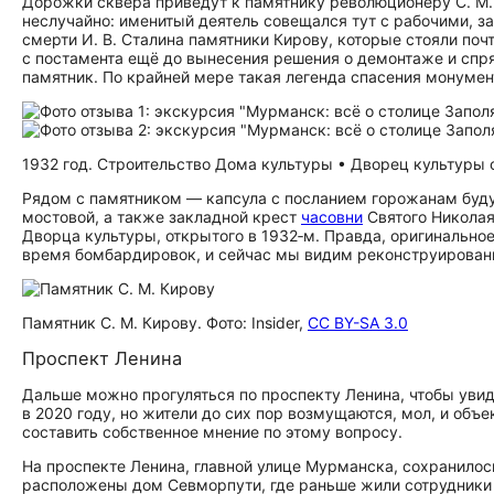
Дорожки сквера приведут к памятнику революционеру С. М.
неслучайно: именитый деятель совещался тут с рабочими, 
смерти И. В. Сталина памятники Кирову, которые стояли поч
с постамента ещё до вынесения решения о демонтаже и спря
памятник. По крайней мере такая легенда спасения монумен
1932 год. Строительство Дома культуры • Дворец культуры 
Рядом с памятником — капсула с посланием горожанам буду
мостовой, а также закладной крест
часовни
Святого Николая
Дворца культуры, открытого в 1932‑м. Правда, оригинальное
время бомбардировок, и сейчас мы видим реконструированн
Памятник С. М. Кирову. Фото: Insider,
CC BY-SA 3.0
Проспект Ленина
Дальше можно прогуляться по проспекту Ленина, чтобы уви
в 2020 году, но жители до сих пор возмущаются, мол, и объе
составить собственное мнение по этому вопросу.
На проспекте Ленина, главной улице Мурманска, сохранилос
расположены дом Севморпути, где раньше жили сотрудники 