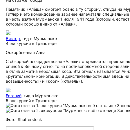
На страже города
Памятник «Алёша» смотрит ровно в ту сторону, откуда на М
Гитлер и его командование заранее напечатали специальные
в честь взятия Мурманска 1 июля 1941 года (который, естеств
который хорошо видно от «Алёши».
Виктор
, гид в Мурманске
4 экскурсии в Трипстере
Оскорблённая Анна
С обзорной площадки возле «Алёши» открывается прекрасный в
спиной к Вечному огню, то на противоположной стороне зали
в отлив заметна небольшая коса. Эта отмель называется Анна
«ругательной» коннотации. В действительности имя здесь ни
возвышенность») и «корг» («отмель»).
Евгений
, гид в Мурманске
5 экскурсий в Трипстере
Фото: Shutterstock