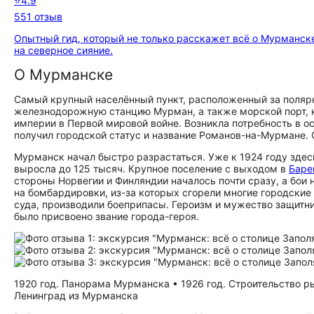
⭐
4.9
551 отзыв
Опытный гид, который не только расскажет всё о Мурманске
на северное сияние.
О Мурманске
Самый крупный населённый пункт, расположенный за полярны
железнодорожную станцию Мурман, а также морской порт, 
империи в Первой мировой войне. Возникла потребность в о
получил городской статус и название Романов-на-Мурмане.
Мурманск начал быстро разрастаться. Уже к 1924 году здесь
выросла до 125 тысяч. Крупное поселение с выходом в
Баре
стороны Норвегии и Финляндии началось почти сразу, а бои н
на бомбардировки, из-за которых сгорели многие городские
суда, производили боеприпасы. Героизм и мужество защитни
было присвоено звание города-героя.
1920 год. Панорама Мурманска • 1926 год. Строительство ры
Ленинград из Мурманска