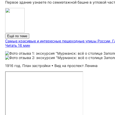
Первое здание узнаете по семиэтажной башне в угловой час
Ещё по теме
Самые красивые и интересные пешеходные улицы России
Г
Читать 16 мин
1916 год. План застройки • Вид на проспект Ленина