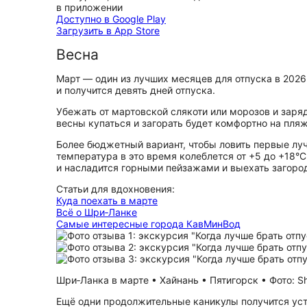
в приложении
Доступно в Google Play
Загрузить в App Store
Весна
Март — один из лучших месяцев для отпуска в 2026
и получится девять дней отпуска.
Убежать от мартовской слякоти или морозов и заряд
весны купаться и загорать будет комфортно на пля
Более бюджетный вариант, чтобы ловить первые луч
температура в это время колеблется от +5 до +18°С
и насладится горными пейзажами и выехать загород
Статьи для вдохновения:
Куда поехать в марте
Всё о Шри‑Ланке
Самые интересные города КавМинВод
Шри‑Ланка в марте • Хайнань • Пятигорск • Фото: Sh
Ещё одни продолжительные каникулы получится устр