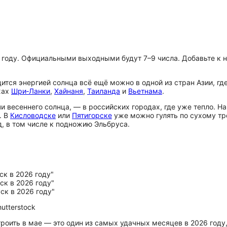
 году. Официальными выходными будут 7–9 числа. Добавьте к н
ится энергией солнца всё ещё можно в одной из стран Азии, гд
жах
Шри‑Ланки
,
Хайнаня
,
Таиланда
и
Вьетнама
.
и весеннего солнца, — в российских городах, где уже тепло. Н
. В
Кисловодске
или
Пятигорске
уже можно гулять по сухому тр
, в том числе к подножию Эльбруса.
utterstock
оить в мае — это один из самых удачных месяцев в 2026 году,