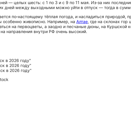
ей — целых шесть: с 1 по 3 и с 9 по 11 мая. Из‑за них послед
очих дней между выходными можно уйти в отпуск — тогда в сумме
ается по‑настоящему тёплая погода, и насладиться природой, 
ны особенно живописно. Например, на
Алтае
, где на склонах гор
аться на первоцветы, а заодно и песчаные дюны, на Куршской к
 на направления внутри РФ очень высокий.
stock