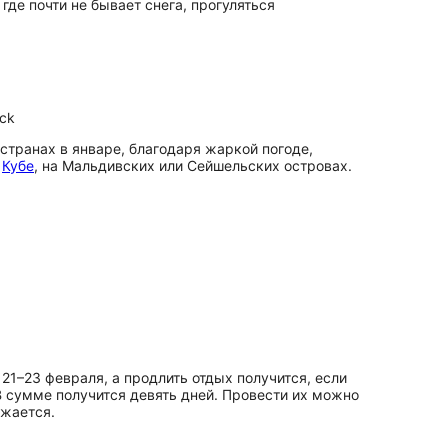
де почти не бывает снега, прогуляться
ck
 странах в январе, благодаря жаркой погоде,
и
Кубе
, на Мальдивских или Сейшельских островах.
1–23 февраля, а продлить отдых получится, если
 В сумме получится девять дней. Провести их можно
лжается.