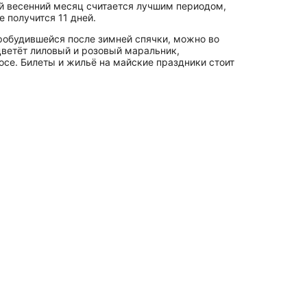
ний весенний месяц считается лучшим периодом,
 получится 11 дней.
пробудившейся после зимней спячки, можно во
 цветёт лиловый и розовый маральник,
осе. Билеты и жильё на майские праздники стоит