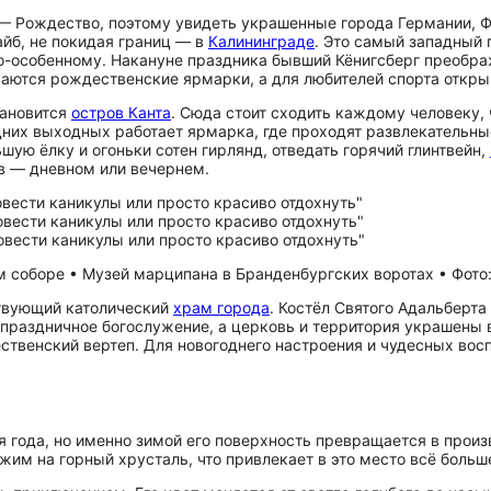
 Рождество, поэтому увидеть украшенные города Германии, Фр
айб, не покидая границ — в
Калининграде
. Это самый западный 
о-особенному. Накануне праздника бывший Кёнигсберг преображ
ваются рождественские ярмарки, а для любителей спорта откры
тановится
остров Канта
. Сюда стоит сходить каждому человеку,
одних выходных работает ярмарка, где проходят развлекательн
ую ёлку и огоньки сотен гирлянд, отведать горячий глинтвейн,
в — дневном или вечернем.
м соборе • Музей марципана в Бранденбургских воротах • Фото
йствующий католический
храм города
. Костёл Святого Адальберта
праздничное богослужение, а церковь и территория украшены в
ственский вертеп. Для новогоднего настроения и чудесных восп
 года, но именно зимой его поверхность превращается в произ
им на горный хрусталь, что привлекает в это место всё больш