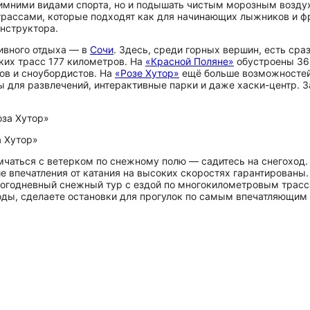
 зимними видами спорта, но и подышать чистым морозным возд
трассами, которые подходят как для начинающих лыжников и фр
нструктора.
ивного отдыха — в
Сочи
. Здесь, среди горных вершин, есть сра
их трасс 177 километров. На
«Красной Поляне»
обустроены 36 
ов и сноубордистов. На
«Розе Хутор»
ещё больше возможностей 
 для развлечений, интерактивные парки и даже хаски-центр. За
а Хутор»
омчаться с ветерком по снежному полю — садитесь на снегоход.
 впечатления от катания на высоких скоростях гарантированы.
ногодневный снежный тур с ездой по многокилометровым трасса
оды, сделаете остановки для прогулок по самым впечатляющим