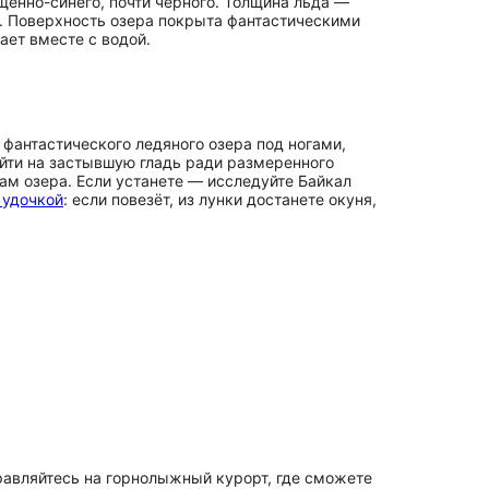
щенно-синего, почти чёрного. Толщина льда —
не. Поверхность озера покрыта фантастическими
ает вместе с водой.
 фантастического ледяного озера под ногами,
ыйти на застывшую гладь ради размеренного
там озера. Если устанете — исследуйте Байкал
 удочкой
: если повезёт, из лунки достанете окуня,
равляйтесь на горнолыжный курорт, где сможете