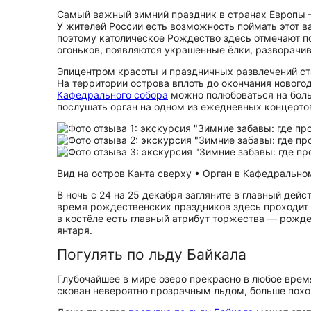
Самый важный зимний праздник в странах Европы —
У жителей России есть возможность поймать этот в
поэтому католическое Рождество здесь отмечают п
огоньков, появляются украшенные ёлки, разворачи
Эпицентром красоты и праздничных развлечений с
На территории острова вплоть до окончания новог
Кафедрального собора
можно полюбоваться на больш
послушать орган на одном из ежедневных концерто
Вид на остров Канта сверху • Орган в Кафедрально
В ночь с 24 на 25 декабря загляните в главный де
время рождественских праздников здесь проходит 
в костёле есть главный атрибут торжества — рожде
янтаря.
Погулять по льду Байкала
Глубочайшее в мире озеро прекрасно в любое время
скован невероятно прозрачным льдом, больше похож