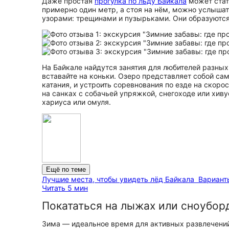
Даже простая
прогулка по льду Байкала
может стать
примерно один метр, а стоя на нём, можно услышат
узорами: трещинами и пузырьками. Они образуются 
На Байкале найдутся занятия для любителей разных 
вставайте на коньки. Озеро представляет собой са
катания, и устроить соревнования по езде на скоро
на санках с собачьей упряжкой, снегоходе или хив
хариуса или омуля.
Ещё по теме
Лучшие места, чтобы увидеть лёд Байкала
Вариант
Читать 5 мин
Покататься на лыжах или сноуборд
Зима — идеальное время для активных развлечений