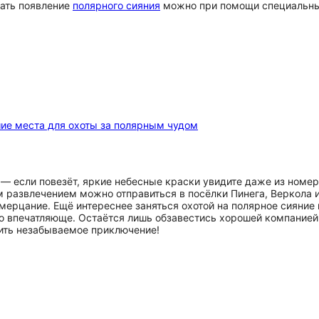
вать появление
полярного сияния
можно при помощи специальных
ие места для охоты за полярным чудом
— если повезёт, яркие небесные краски увидите даже из номер
 развлечением можно отправиться в посёлки Пинега, Веркола и 
ерцание. Ещё интереснее заняться охотой на полярное сияние
о впечатляюще. Остаётся лишь обзавестись хорошей компанией
оить незабываемое приключение!