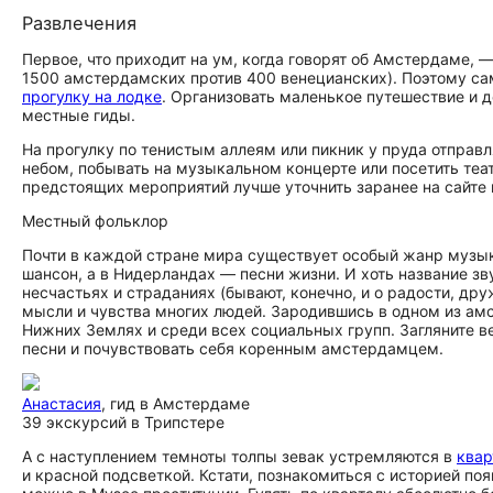
Развлечения
Первое, что приходит на ум, когда говорят об Амстердаме, 
1500 амстердамских против 400 венецианских). Поэтому с
прогулку на лодке
. Организовать маленькое путешествие и 
местные гиды.
На прогулку по тенистым аллеям или пикник у пруда отправ
небом, побывать на музыкальном концерте или посетить те
предстоящих мероприятий лучше уточнить заранее на сайте 
Местный фольклор
Почти в каждой стране мира существует особый жанр музык
шансон, а в Нидерландах — песни жизни. И хоть название зв
несчастьях и страданиях (бывают, конечно, и о радости, др
мысли и чувства многих людей. Зародившись в одном из ам
Нижних Землях и среди всех социальных групп. Загляните в
песни и почувствовать себя коренным амстердамцем.
Анастасия
, гид в Амстердаме
39 экскурсий в Трипстере
А с наступлением темноты толпы зевак устремляются в
квар
и красной подсветкой. Кстати, познакомиться с историей по