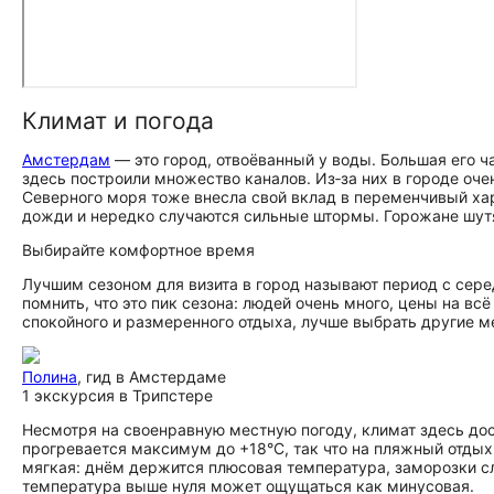
Климат и погода
Амстердам
— это город, отвоёванный у воды. Большая его ч
здесь построили множество каналов. Из‑за них в городе оче
Северного моря тоже внесла свой вклад в переменчивый хар
дожди и нередко случаются сильные штормы. Горожане шутят
Выбирайте комфортное время
Лучшим сезоном для визита в город называют период с сер
помнить, что это пик сезона: людей очень много, цены на в
спокойного и размеренного отдыха, лучше выбрать другие м
Полина
, гид в Амстердаме
1 экскурсия в Трипстере
Несмотря на своенравную местную погоду, климат здесь дост
прогревается максимум до +18°C, так что на пляжный отдых
мягкая: днём держится плюсовая температура, заморозки сл
температура выше нуля может ощущаться как минусовая.