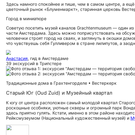
Здесь намного спокойнее и тише, чем в самом центре, а ещ
цветочный рынок «Блуменмаркт», старинная церковь Весте
Город в миниатюре
Советую посетить музей каналов Grachtenmuseum — один из 
части Амстердама. Здесь можно поприсутствовать на обсужд
человечки строят город на сваях, и заглянуть в окошки дом
что чувствуешь себя Гулливером в стране лилипутов, а зао
Анастасия
, гид в Амстердаме
39 экскурсий в Трипстере
Традиционные дома в Грахтенгорделе • Вестеркерк
Старый Юг (Oud Zuid) и Музейный квартал
К югу от центра расположен самый молодой квартал Старого 
роскошные особняки, уютные скверы и огромный парк Вонде
здесь приятно гулять. Кстати, именно в этом районе находи
Рейксмузеумом (Национальный художественный музей) и
М