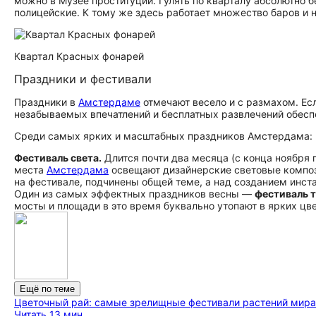
можно в Музее проституции. Гулять по кварталу абсолютно 
полицейские. К тому же здесь работает множество баров и 
Квартал Красных фонарей
Праздники и фестивали
Праздники в
Амстердаме
отмечают весело и с размахом. Ес
незабываемых впечатлений и бесплатных развлечений обесп
Среди самых ярких и масштабных праздников Амстердама:
Фестиваль света.
Длится почти два месяца (с конца ноября 
места
Амстердама
освещают дизайнерские световые композ
на фестивале, подчинены общей теме, а над созданием инст
Один из самых эффектных праздников весны —
фестиваль 
мосты и площади в это время буквально утопают в ярких цве
Ещё по теме
Цветочный рай: самые зрелищные фестивали растений мира
Читать 13 мин