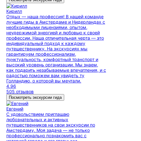
Кирилл
Отдых — наша профессия! В нашей команде
лучшие гиды в Амстердаме и Нидерландах с
необходимыми лицензиями, опытом,
неудержимой энергией и любовью к своей
профессии. Наша отличительная черта — это
индивидуальный подход к каждому
путешественнику. На экскурсиях мы
гарантируем профессионализм,
пунктуальность, комфортный транспорт и
высокий уровень организации. Мы знаем,
как подарить незабываемые впечатления, и с
радостью поможем вам увидеть ту
Голландию, о которой вы мечтали.
4.96
505 отзывов
Посмотреть экскурсии гида
Евгений
С удовольствием приглашаю
любознательных и активных
путешественников на свои экскурсии по
Амстердаму. Моя задача — не только
профессионально познакомить вас с
историей города и его главными