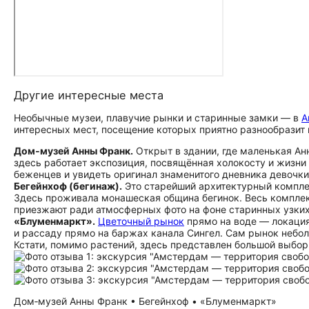
Другие интересные места
Необычные музеи, плавучие рынки и старинные замки — в
А
интересных мест, посещение которых приятно разнообразит 
Дом‑музей Анны Франк.
Открыт в здании, где маленькая Ан
здесь работает экспозиция, посвящённая холокосту и жизн
беженцев и увидеть оригинал знаменитого дневника девочки
Бегейнхоф (бегинаж).
Это старейший архитектурный компле
Здесь проживала монашеская община бегинок. Весь комплекс
приезжают ради атмосферных фото на фоне старинных узких
«Блуменмаркт».
Цветочный рынок
прямо на воде — локация
и рассаду прямо на баржах канала Сингел. Сам рынок неболь
Кстати, помимо растений, здесь представлен большой выбор
Дом‑музей Анны Франк • Бегейнхоф • «Блуменмаркт»