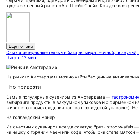
сырами, цветами, одеждой и сувенирами и «Де Лоир» с ант
художественный рынок «Арт Плейн Спёй». Каждое воскресен
Ещё по теме
Самые интересные рынки и базары мира
Ночной, плавучий,
Читать 12 мин
На рынках Амстердама можно найти бесценные антикварны
Что привезти
Самые популярные сувениры из Амстердама —
гастрономи
выбирайте продукты в вакуумной упаковке и с фирменной н
животного происхождения только в заводской упаковке). Н
На голландский манер
Из съестных сувениров всегда советую брать stroopwafels —
на чашку с горячим чаем или кофе, чтобы она стала мягкой 