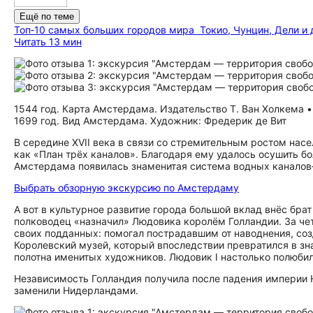
Ещё по теме
Топ‑10 самых больших городов мира
Токио, Чунцин, Дели и
Читать 13 мин
1544 год. Карта Амстердама. Издательство Т. Ван Холкема •
1699 год. Вид Амстердама. Художник: Фредерик де Вит
В середине XVII века в связи со стремительным ростом нас
как «План трёх каналов». Благодаря ему удалось осушить бо
Амстердама появилась знаменитая система водных каналов‑
Выбрать обзорную экскурсию по Амстердаму
А вот в культурное развитие города большой вклад внёс бра
полководец «назначил» Людовика королём Голландии. За чет
своих подданных: помогал пострадавшим от наводнения, созд
Королевский музей, который впоследствии превратился в з
полотна именитых художников. Людовик I настолько полюбил
Независимость Голландия получила после падения империи 
заменили Нидерландами.