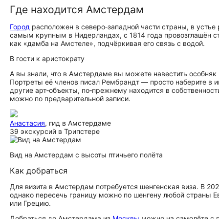
Где находится Амстердам
Город
расположен в северо‑западной части страны, в усть
самым крупным в Нидерландах, с 1814 года провозглашён с
как «дамба на Амстеле», подчёркивая его связь с водой.
В гости к аристократу
А вы знали, что в Амстердаме вы можете навестить особня
Портреты её членов писал Рембрандт — просто наберите в ин
другие арт‑объекты, по‑прежнему находится в собственности
можно по предварительной записи.
Анастасия
, гид в Амстердаме
39 экскурсий в Трипстере
Вид на Амстердам с высоты птичьего полёта
Как добраться
Для визита в Амстердам потребуется шенгенская виза. В 20
однако пересечь границу можно по шенгену любой страны 
или Грецию.
Добраться до Амстердама из
Москвы
можно на самолёте с 