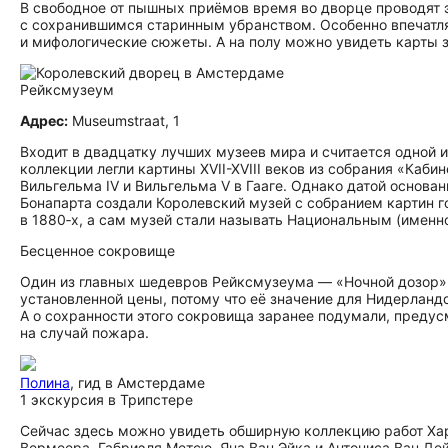
В свободное от пышных приёмов время во дворце проводят 
с сохранившимся старинным убранством. Особенно впечатл
и мифологические сюжеты. А на полу можно увидеть карты за
Рейксмузеум
Адрес:
Museumstraat, 1
Входит в двадцатку лучших музеев мира и считается одной из 
коллекции легли картины XVII-XVIII веков из собрания «Каби
Вильгельма IV и Вильгельма V в Гааге. Однако датой основа
Бонапарта создали Королевский музей с собранием картин г
в 1880‑х, а сам музей стали называть Национальным (именно
Бесценное сокровище
Один из главных шедевров Рейксмузеума — «Ночной дозор» 
установленной цены, потому что её значение для Нидерланд
А о сохранности этого сокровища заранее подумали, предус
на случай пожара.
Полина
, гид в Амстердаме
1 экскурсия в Трипстере
Сейчас здесь можно увидеть обширную коллекцию работ Хар
Вермеера, Габриэля Метсю, Яна Ван Эйка и Антониса Ван Дей