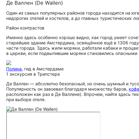
Де Валлен (De Wallen)
Один из самых популярных районов города находится на юг
недорогих отелей и хостелов, а до главных туристических л
Район контрастов
Именно здесь особенно хорошо видно, как город умеет соче
старейшее здание Амстердама, освящённое ещё в 1306 году.
части города. Здесь жили моряки, работали кабаки и процве
в церкви, если подвыпившие моряки становились опасными.
Полина
, гид в Амстердаме
1 экскурсия в Трипстере
Де Валлен — абсолютно безопасный, но очень шумный и тус
Популярность он завоевал благодаря множеству баров,
коф
расположен как раз в Де Валлене). Впрочем, найти здесь ти
при выборе отеля.