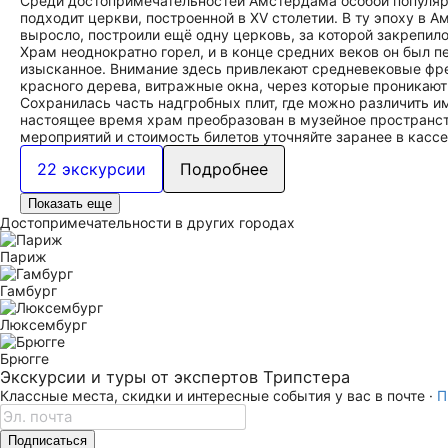
Среди достопримечательностей Амстердама особой популярн
подходит церкви, построенной в XV столетии. В ту эпоху в 
выросло, построили ещё одну церковь, за которой закрепил
Храм неоднократно горел, и в конце средних веков он был п
изысканное. Внимание здесь привлекают средневековые фре
красного дерева, витражные окна, через которые проникаю
Сохранилась часть надгробных плит, где можно различить и
настоящее время храм преобразован в музейное пространст
мероприятий и стоимость билетов уточняйте заранее в кассе
22 экскурсии
Подробнее
Показать еще
Достопримечательности в других городах
Париж
Гамбург
Люксембург
Брюгге
Экскурсии и туры от экспертов Трипстера
Классные места, скидки и интересные события у вас в почте ·
П
Подписаться