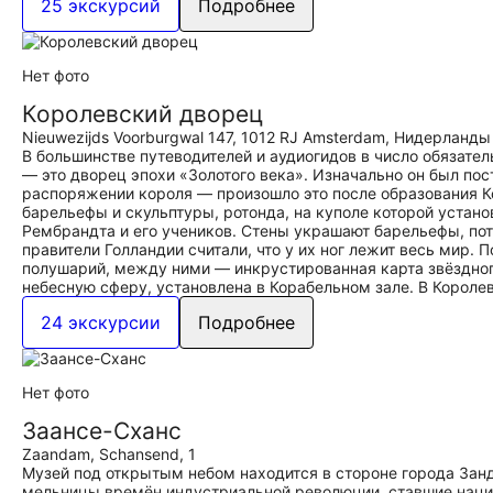
25 экскурсий
Подробнее
Нет фото
Королевский дворец
Nieuwezijds Voorburgwal 147, 1012 RJ Amsterdam, Нидерланды
В большинстве путеводителей и аудиогидов в число обязате
— это дворец эпохи «Золотого века». Изначально он был пос
распоряжении короля — произошло это после образования Ко
барельефы и скульптуры, ротонда, на куполе которой устан
Рембрандта и его учеников. Стены украшают барельефы, по
правители Голландии считали, что у их ног лежит весь мир
полушарий, между ними — инкрустированная карта звёздног
небесную сферу, установлена в Корабельном зале. В Короле
24 экскурсии
Подробнее
Нет фото
Заансе-Сханс
Zaandam, Schansend, 1
Музей под открытым небом находится в стороне города Занд
мельницы времён индустриальной революции, ставшие наци