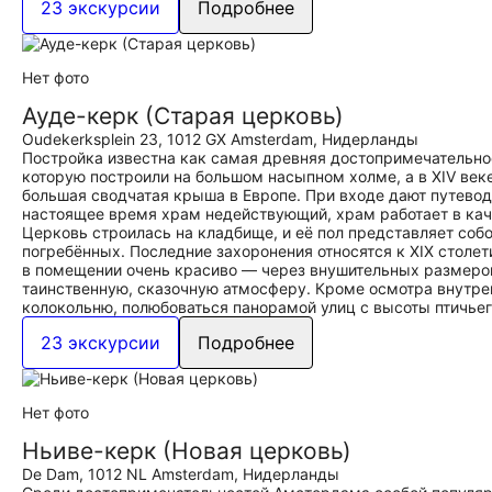
23 экскурсии
Подробнее
Нет фото
Ауде-керк (Старая церковь)
Oudekerksplein 23, 1012 GX Amsterdam, Нидерланды
Постройка известна как самая древняя достопримечательнос
которую построили на большом насыпном холме, а в XIV век
большая сводчатая крыша в Европе. При входе дают путеводи
настоящее время храм недействующий, храм работает в кач
Церковь строилась на кладбище, и её пол представляет соб
погребённых. Последние захоронения относятся к XIX столет
в помещении очень красиво — через внушительных размеров
таинственную, сказочную атмосферу. Кроме осмотра внутре
колокольню, полюбоваться панорамой улиц с высоты птичьег
23 экскурсии
Подробнее
Нет фото
Ньиве-керк (Новая церковь)
De Dam, 1012 NL Amsterdam, Нидерланды