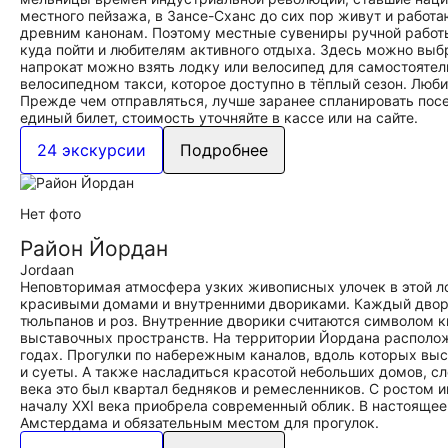
местного пейзажа, в Зансе-Сханс до сих пор живут и работа
древним канонам. Поэтому местные сувениры ручной работы
куда пойти и любителям активного отдыха. Здесь можно выб
напрокат можно взять лодку или велосипед для самостоятел
велосипедном такси, которое доступно в тёплый сезон. Люб
Прежде чем отправляться, лучше заранее спланировать посе
единый билет, стоимость уточняйте в кассе или на сайте.
24 экскурсии
Подробнее
Нет фото
Район Йордан
Jordaan
Неповторимая атмосфера узких живописных улочек в этой л
красивыми домами и внутренними двориками. Каждый двори
тюльпанов и роз. Внутренние дворики считаются символом к
выставочных пространств. На территории Йордана располож
годах. Прогулки по набережным каналов, вдоль которых выс
и суеты. А также насладиться красотой небольших домов, с
века это был квартал бедняков и ремесленников. С ростом 
началу XXI века приобрела современный облик. В настояще
Амстердама и обязательным местом для прогулок.