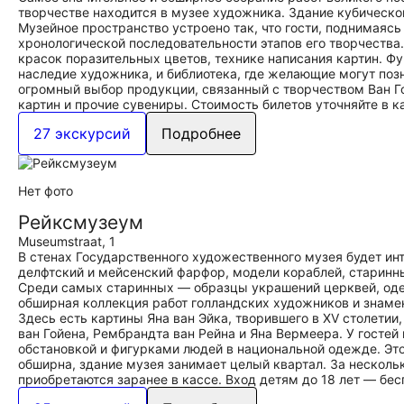
творчестве находится в музее художника. Здание кубической
Музейное пространство устроено так, что гости, поднимаясь
хронологической последовательности этапов его творчества.
красок поразительных цветов, технике написания картин. Ф
наследие художника, и библиотека, где желающие могут поз
огромный выбор продукции, связанный с творчеством Ван Г
картин и прочие сувениры. Стоимость билетов уточняйте в ка
27 экскурсий
Подробнее
Нет фото
Рейксмузеум
Museumstraat, 1
В стенах Государственного художественного музея будет и
делфтский и мейсенский фарфор, модели кораблей, старинн
Среди самых старинных — образцы украшений церквей, оде
обширная коллекция работ голландских художников и знаме
Здесь есть картины Яна ван Эйка, творившего в XV столетии
ван Гойена, Рембрандта ван Рейна и Яна Вермеера. У госте
обстановкой и фигурками людей в национальной одежде. Это
обширна, здание музея занимает целый квартал. За несколь
приобретаются заранее в кассе. Вход детям до 18 лет — бес