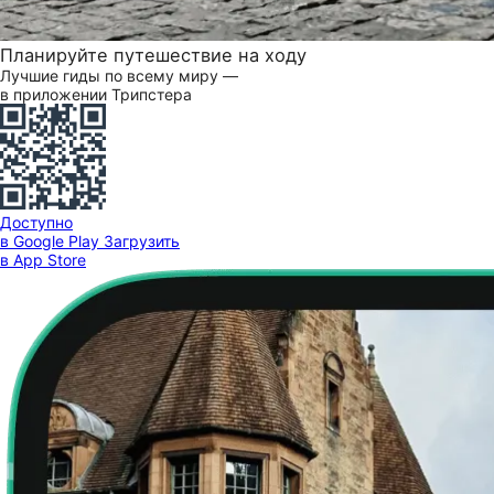
Планируйте путешествие на ходу
Лучшие гиды по всему миру —
в приложении Трипстера
Доступно
в Google Play
Загрузить
в App Store