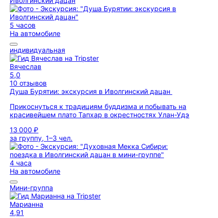
Иволгинский дацан
5 часов
На автомобиле
индивидуальная
Вячеслав
5,0
10 отзывов
Душа Бурятии: экскурсия в Иволгинский дацан
Прикоснуться к традициям буддизма и побывать на
красивейшем плато Тапхар в окрестностях Улан-Удэ
13 000 ₽
за группу, 1–3 чел.
4 часа
На автомобиле
Мини-группа
Марианна
4,91