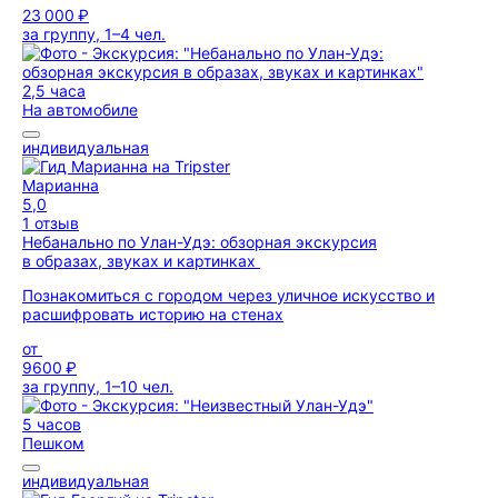
23 000 ₽
за группу, 1–4 чел.
2,5 часа
На автомобиле
индивидуальная
Марианна
5,0
1 отзыв
Небанально по Улан-Удэ: обзорная экскурсия
в образах, звуках и картинках
Познакомиться с городом через уличное искусство и
расшифровать историю на стенах
от
9600 ₽
за группу, 1–10 чел.
5 часов
Пешком
индивидуальная