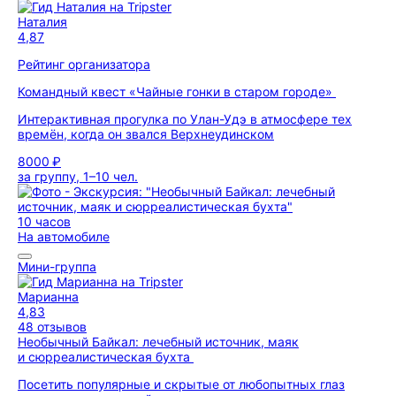
Наталия
4,87
Рейтинг организатора
Командный квест «Чайные гонки в старом городе»
Интерактивная прогулка по Улан-Удэ в атмосфере тех
времён, когда он звался Верхнеудинском
8000 ₽
за группу, 1–10 чел.
10 часов
На автомобиле
Мини-группа
Марианна
4,83
48 отзывов
Необычный Байкал: лечебный источник, маяк
и сюрреалистическая бухта
Посетить популярные и скрытые от любопытных глаз