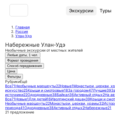
Экскурсии
Туры
Главная
Россия
Улан-Удэ
Набережные Улан-Удэ
Необычные экскурсии от местных жителей
Любые даты, 1 чел.
Формат проведения
Способ передвижения
Цена
Фильтры
Рубрики
Ещё
Все
71
Необычные маршруты
22
Новые
1
Монастыри, церкви, х
искусство
25
Крыши и смотровые
18
За городом
47
Лучшие
39
З
источники
22
Однодневные
38
Байкал
36
Активный отдых
2
На ав
Все
71
Новые
1
Для детей
16
Иволгинский дацан
39
Крыши и смо
Необычные маршруты
22
Монастыри, церкви, храмы
32
Истор
природа
41
Однодневные
38
Активный отдых
2
Набережные
21
21 предложение