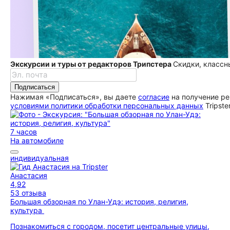
Экскурсии и туры от редакторов Трипстера
Скидки, классн
Подписаться
Нажимая «Подписаться», вы даете
согласие
на получение ре
условиями политики обработки персональных данных
Tripste
7 часов
На автомобиле
индивидуальная
Анастасия
4,92
53 отзыва
Большая обзорная по Улан-Удэ: история, религия,
культура
Познакомиться с городом, посетит центральные улицы,