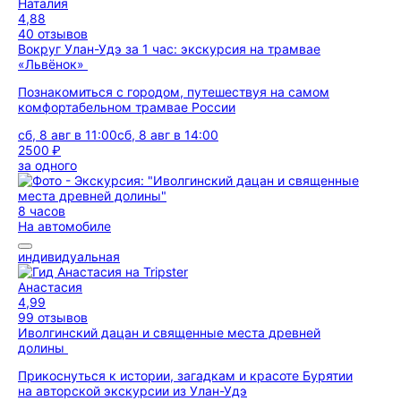
Наталия
4,88
40 отзывов
Вокруг Улан-Удэ за 1 час: экскурсия на трамвае
«Львёнок»
Познакомиться с городом, путешествуя на самом
комфортабельном трамвае России
сб, 8 авг в 11:00
сб, 8 авг в 14:00
2500 ₽
за одного
8 часов
На автомобиле
индивидуальная
Анастасия
4,99
99 отзывов
Иволгинский дацан и священные места древней
долины
Прикоснуться к истории, загадкам и красоте Бурятии
на авторской экскурсии из Улан-Удэ