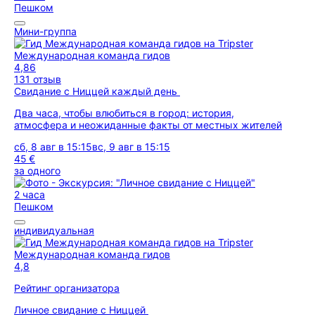
Пешком
Мини-группа
Международная команда гидов
4,86
131 отзыв
Свидание с Ниццей каждый день
Два часа, чтобы влюбиться в город: история,
атмосфера и неожиданные факты от местных жителей
сб, 8 авг в 15:15
вс, 9 авг в 15:15
45 €
за одного
2 часа
Пешком
индивидуальная
Международная команда гидов
4,8
Рейтинг организатора
Личное свидание с Ниццей