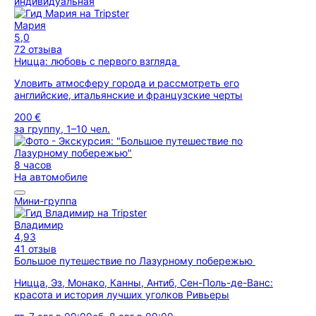
индивидуальная
Мария
5,0
72 отзыва
Ницца: любовь с первого взгляда
Уловить атмосферу города и рассмотреть его
английские, итальянские и французские черты
200 €
за группу, 1–10 чел.
8 часов
На автомобиле
Мини-группа
Владимир
4,93
41 отзыв
Большое путешествие по Лазурному побережью
Ницца, Эз, Монако, Канны, Антиб, Сен-Поль-де-Ванс:
красота и история лучших уголков Ривьеры