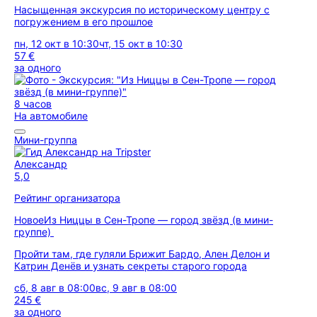
Насыщенная экскурсия по историческому центру с
погружением в его прошлое
пн, 12 окт в 10:30
чт, 15 окт в 10:30
57 €
за одного
8 часов
На автомобиле
Мини-группа
Александр
5,0
Рейтинг организатора
Новое
Из Ниццы в Сен-Тропе — город звёзд (в мини-
группе)
Пройти там, где гуляли Брижит Бардо, Ален Делон и
Катрин Денёв и узнать секреты старого города
сб, 8 авг в 08:00
вс, 9 авг в 08:00
245 €
за одного