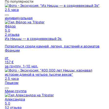
По популярности
2,5 часа
индивидуальная
Фёдор
5,0
2 отзыва
Из Ниццы — в средневековый Эз
Потеряться среди камней, легенд, растений и ароматов
Франции
от
157 €
за группу, 1–10 чел.
2,5 часа
Пешком
Мини-группа
Александра
5,0
52 отзыва