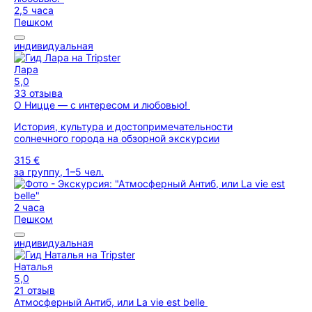
2,5 часа
Пешком
индивидуальная
Лара
5,0
33 отзыва
О Ницце — с интересом и любовью!
История, культура и достопримечательности
солнечного города на обзорной экскурсии
315 €
за группу, 1–5 чел.
2 часа
Пешком
индивидуальная
Наталья
5,0
21 отзыв
Атмосферный Антиб, или La vie est belle