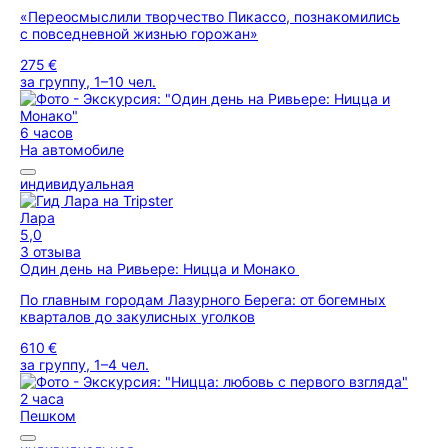
«Переосмыслили творчество Пикассо, познакомились
с повседневной жизнью горожан»
275 €
за группу, 1–10 чел.
6 часов
На автомобиле
индивидуальная
Лара
5,0
3 отзыва
Один день на Ривьере: Ницца и Монако
По главным городам Лазурного Берега: от богемных
кварталов до закулисных уголков
610 €
за группу, 1–4 чел.
2 часа
Пешком