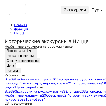
Экскурсии
Туры
Главная
Франция
Ницца
Исторические экскурсии в Ницце
Необычные экскурсии на русском языке
Любые даты, 1 чел.
Формат проведения
Способ передвижения
Цена
Фильтры
Рубрики
Ещё
Все
39
Необычные маршруты
20
Экскурсии на русском языке
природа
22
Монастыри, церкви, храмы
21
Гастрономические
19
отдых
1
Трансферы
1
Ещё
Все
39
Экскурсии на русском языке
32
Лучшие
26
За городом и
Необычные маршруты
20
Обзорные
29
История и архитектура
искусство
23
Трансферы
1
23 предложения