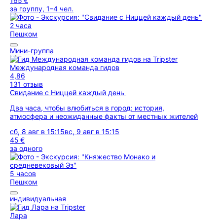
165 €
за группу, 1–4 чел.
2 часа
Пешком
Мини-группа
Международная команда гидов
4,86
131 отзыв
Свидание с Ниццей каждый день
Два часа, чтобы влюбиться в город: история,
атмосфера и неожиданные факты от местных жителей
сб, 8 авг в 15:15
вс, 9 авг в 15:15
45 €
за одного
5 часов
Пешком
индивидуальная
Лара