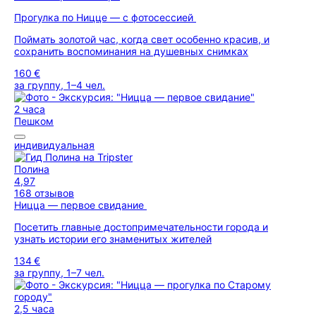
Прогулка по Ницце — с фотосессией
Поймать золотой час, когда свет особенно красив, и
сохранить воспоминания на душевных снимках
160 €
за группу, 1–4 чел.
2 часа
Пешком
индивидуальная
Полина
4,97
168 отзывов
Ницца — первое свидание
Посетить главные достопримечательности города и
узнать истории его знаменитых жителей
134 €
за группу, 1–7 чел.
2,5 часа