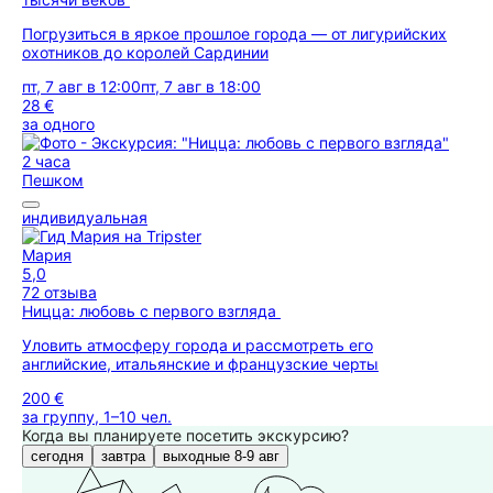
Погрузиться в яркое прошлое города — от лигурийских
охотников до королей Сардинии
пт, 7 авг в 12:00
пт, 7 авг в 18:00
28 €
за одного
2 часа
Пешком
индивидуальная
Мария
5,0
72 отзыва
Ницца: любовь с первого взгляда
Уловить атмосферу города и рассмотреть его
английские, итальянские и французские черты
200 €
за группу, 1–10 чел.
Когда вы планируете посетить экскурсию?
сегодня
завтра
выходные 8-9 авг