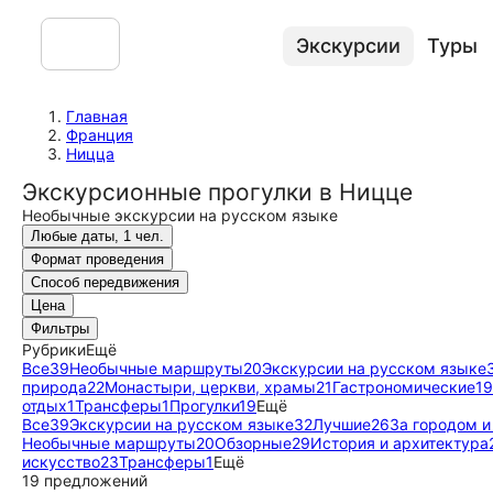
Экскурсии
Туры
Главная
Франция
Ницца
Экскурсионные прогулки в Ницце
Необычные экскурсии на русском языке
Любые даты, 1 чел.
Формат проведения
Способ передвижения
Цена
Фильтры
Рубрики
Ещё
Все
39
Необычные маршруты
20
Экскурсии на русском языке
природа
22
Монастыри, церкви, храмы
21
Гастрономические
19
отдых
1
Трансферы
1
Прогулки
19
Ещё
Все
39
Экскурсии на русском языке
32
Лучшие
26
За городом и
Необычные маршруты
20
Обзорные
29
История и архитектура
искусство
23
Трансферы
1
Ещё
19 предложений