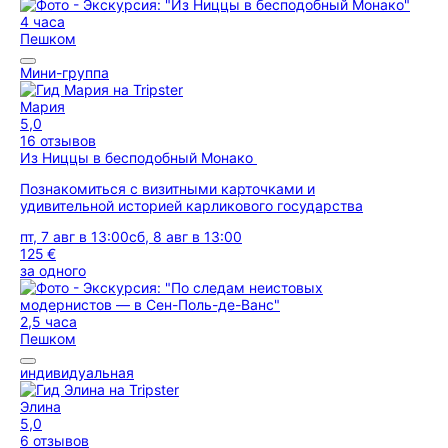
4 часа
Пешком
Мини-группа
Мария
5,0
16 отзывов
Из Ниццы в бесподобный Монако
Познакомиться с визитными карточками и
удивительной историей карликового государства
пт, 7 авг в 13:00
сб, 8 авг в 13:00
125 €
за одного
2,5 часа
Пешком
индивидуальная
Элина
5,0
6 отзывов