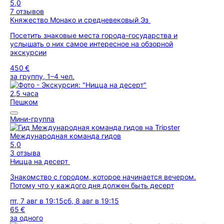
5,0
7 отзывов
Княжество Монако и средневековый Эз
Посетить знаковые места города-государства и
услышать о них самое интересное на обзорной
экскурсии
450 €
за группу, 1–4 чел.
2,5 часа
Пешком
Мини-группа
Международная команда гидов
5,0
3 отзыва
Ницца на десерт
Знакомство с городом, которое начинается вечером.
Потому что у каждого дня должен быть десерт
пт, 7 авг в 19:15
сб, 8 авг в 19:15
65 €
за одного